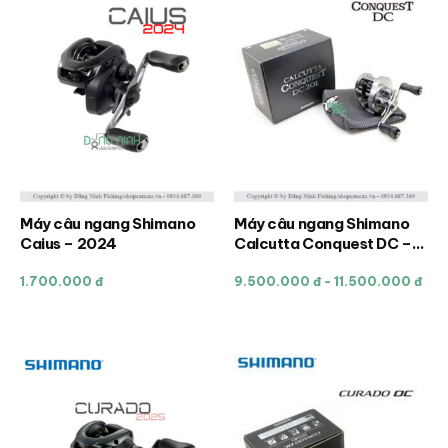
tùy
tùy
chọn
chọn
có
có
thể
thể
được
được
chọn
chọn
trên
trên
trang
trang
sản
sản
Máy câu ngang Shimano
Máy câu ngang Shimano
Sản
Sản
phẩm
phẩm
Caius – 2024
Calcutta Conquest DC –
phẩm
phẩm
Made in Japan
này
này
1.700.000 đ
9.500.000 đ - 11.500.000 đ
có
có
nhiều
nhiều
biến
biến
thể.
thể.
Các
Các
tùy
tùy
chọn
chọn