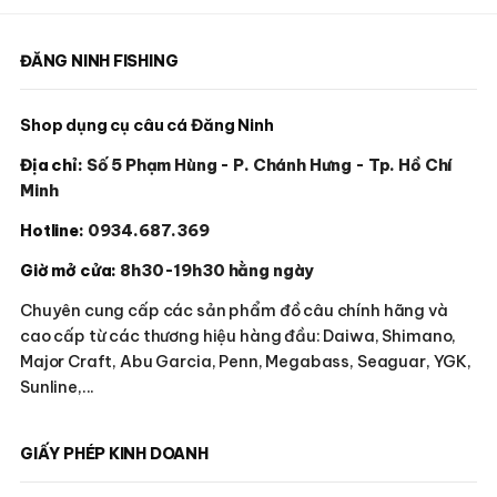
trên
trên
trang
trang
sản
sản
ĐĂNG NINH FISHING
phẩm
phẩm
Shop dụng cụ câu cá Đăng Ninh
Địa chỉ:
Số 5 Phạm Hùng - P. Chánh Hưng - Tp. Hồ Chí
Minh
Hotline:
0934.687.369
Giờ mở cửa:
8h30-19h30 hằng ngày
Chuyên cung cấp các sản phẩm đồ câu chính hãng và
cao cấp từ các thương hiệu hàng đầu: Daiwa, Shimano,
Major Craft, Abu Garcia, Penn, Megabass, Seaguar, YGK,
Sunline,...
GIẤY PHÉP KINH DOANH