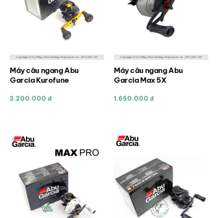
Máy câu ngang Abu
Máy câu ngang Abu
Sản
Garcia Kurofune
Garcia Max 5X
phẩm
này
3.200.000 đ
1.650.000 đ
có
nhiều
biến
thể.
Các
tùy
chọn
có
thể
được