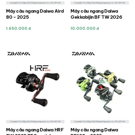
trang
trang
sản
sản
Máy câu ngang Daiwa Aird
Máy câu ngang Daiwa
Sản
phẩm
phẩm
80 – 2025
Gekkabijin BF TW 2026
phẩm
này
1.650.000 đ
10.000.000 đ
có
nhiều
biến
thể.
Các
tùy
chọn
có
thể
được
chọn
trên
trang
sản
Máy câu ngang Daiwa HRF
Máy câu ngang Daiwa
Sản
Sản
phẩm