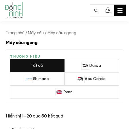
☰
Nhảy
tới
Trang chủ
/
Máy câu
/ Máy câu ngang
nội
Máy câu ngang
dung
THƯƠNG HIỆU
Tất cả
Daiwa
Shimano
Abu Garcia
Penn
Hiển thị 1–20 của 50 kết quả