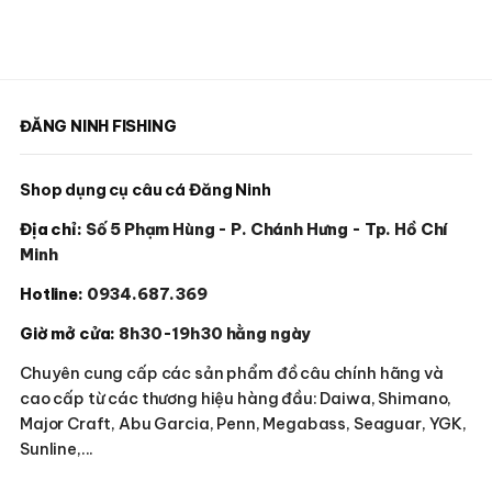
có
thể
được
chọn
ĐĂNG NINH FISHING
trên
trang
sản
Shop dụng cụ câu cá Đăng Ninh
phẩm
Địa chỉ:
Số 5 Phạm Hùng - P. Chánh Hưng - Tp. Hồ Chí
Minh
Hotline:
0934.687.369
Giờ mở cửa:
8h30-19h30 hằng ngày
Chuyên cung cấp các sản phẩm đồ câu chính hãng và
cao cấp từ các thương hiệu hàng đầu: Daiwa, Shimano,
Major Craft, Abu Garcia, Penn, Megabass, Seaguar, YGK,
Sunline,...