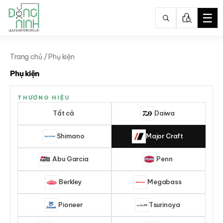
☰
Nhảy
tới
Trang chủ
/ Phụ kiện
nội
Phụ kiện
dung
THƯƠNG HIỆU
Tất cả
Daiwa
Shimano
Major Craft
Abu Garcia
Penn
Berkley
Megabass
Pioneer
Tsurinoya