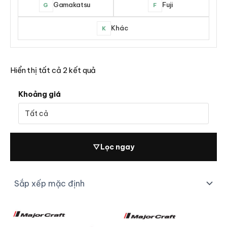
Gamakatsu
Fuji
G
F
Khác
K
Hiển thị tất cả 2 kết quả
Khoảng giá
▽
Lọc ngay