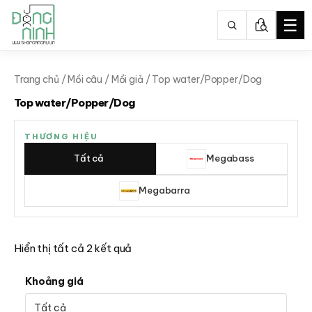
☰
Nhảy
tới
Trang chủ
/
Mồi câu
/
Mồi giả
/ Top water/Popper/Dog
nội
Top water/Popper/Dog
dung
THƯƠNG HIỆU
Tất cả
Megabass
Megabarra
Hiển thị tất cả 2 kết quả
Khoảng giá