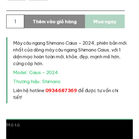
Máy
Thêm vào giỏ hàng
Mua ngay
câu
ngang
Shimano
Caius
Máy câu ngang Shimano Caius – 2024, phiên bản mới
-
nhất của dòng máy câu ngang Shimano Caius, với 1
2024
diện mạo hoàn toàn mới, khỏe, đẹp, mạnh mẽ hơn,
số
cứng cáp hơn.
lượng
Model : Caius – 2024
Thương hiệu : Shimano
Liên hệ hotline
0934687369
để được tư vấn chi
tiết!
Mô tả
Thông tin bổ sung