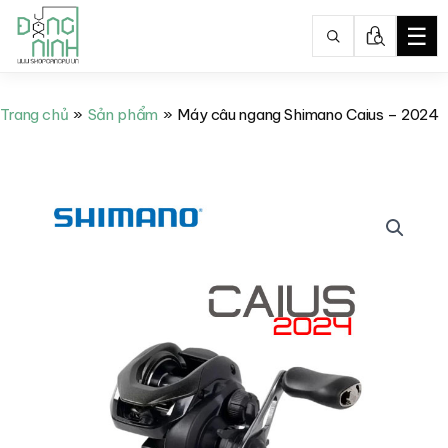
☰
Nhảy
tới
Trang chủ
Sản phẩm
Máy câu ngang Shimano Caius – 2024
nội
dung