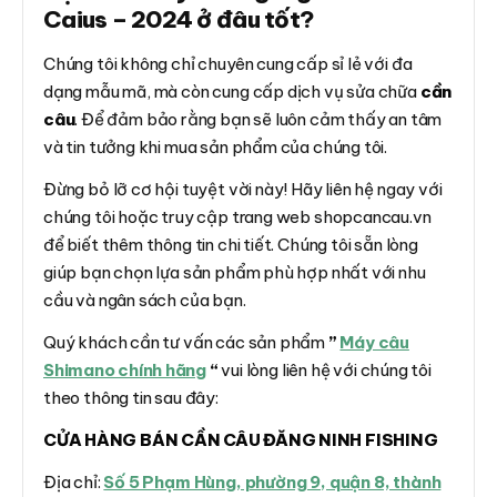
Caius – 2024 ở đâu tốt?
Chúng tôi không chỉ chuyên cung cấp sỉ lẻ với đa
dạng mẫu mã, mà còn cung cấp dịch vụ sửa chữa
cần
câu
. Để đảm bảo rằng bạn sẽ luôn cảm thấy an tâm
và tin tưởng khi mua sản phẩm của chúng tôi.
Đừng bỏ lỡ cơ hội tuyệt vời này! Hãy liên hệ ngay với
chúng tôi hoặc truy cập trang web shopcancau.vn
để biết thêm thông tin chi tiết. Chúng tôi sẵn lòng
giúp bạn chọn lựa sản phẩm phù hợp nhất với nhu
cầu và ngân sách của bạn.
Quý khách cần tư vấn các sản phẩm
”
Máy câu
Shimano chính hãng
“
vui lòng liên hệ với chúng tôi
theo thông tin sau đây:
CỬA HÀNG BÁN CẦN CÂU ĐĂNG NINH FISHING
Địa chỉ:
Số 5 Phạm Hùng, phường 9, quận 8, thành