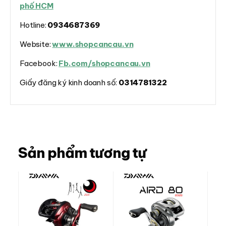
phố HCM
Hotline:
0934687369
Website:
www.shopcancau.vn
Facebook:
Fb.com/shopcancau.vn
Giấy đăng ký kinh doanh số:
0314781322
Sản phẩm tương tự