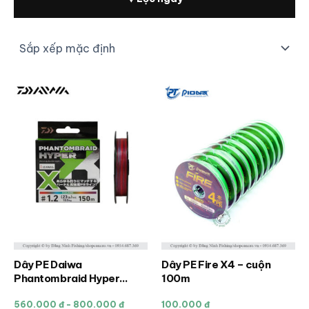
Dây PE Daiwa
Dây PE Fire X4 – cuộn
Sản
Sản
Phantombraid Hyper
100m
phẩm
phẩm
2026
này
này
560.000 đ - 800.000 đ
100.000 đ