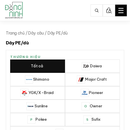
☰
Nhảy
tới
Trang chủ
/
Dây câu
/ Dây PE/dù
nội
Dây PE/dù
dung
THƯƠNG HIỆU
Tất cả
Daiwa
Shimano
Major Craft
YGK/X-Braid
Pioneer
Sunline
Owner
O
Pokee
Sufix
P
S