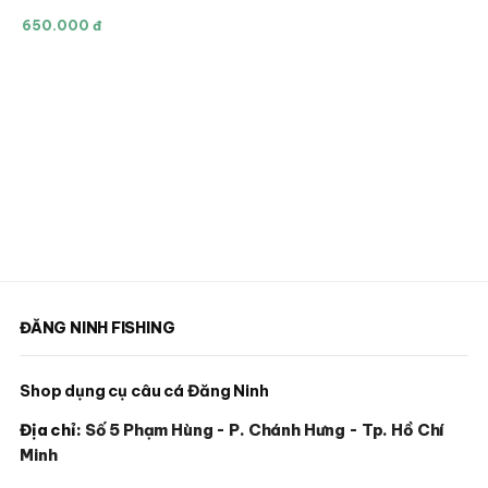
phẩm
phẩm
phẩm
650.000 đ
này
có
nhiều
biến
thể.
Các
tùy
chọn
có
thể
được
chọn
ĐĂNG NINH FISHING
trên
trang
Shop dụng cụ câu cá Đăng Ninh
sản
Địa chỉ:
Số 5 Phạm Hùng - P. Chánh Hưng - Tp. Hồ Chí
phẩm
Minh