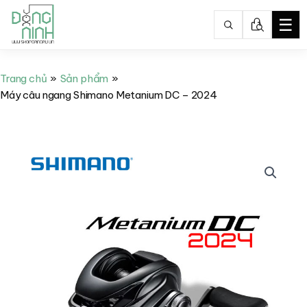
☰
Nhảy
tới
Trang chủ
Sản phẩm
nội
Máy câu ngang Shimano Metanium DC – 2024
dung