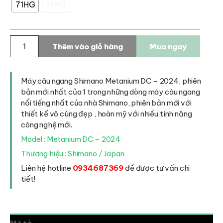
71HG
71XG
Máy
Thêm vào giỏ hàng
Mua ngay
câu
ngang
Shimano
Metanium
Máy câu ngang Shimano Metanium DC – 2024, phiên
DC
bản mới nhất của 1 trong những dòng máy câu ngang
-
nổi tiếng nhất của nhà Shimano, phiên bản mới với
2024
thiết kế vô cùng đẹp , hoàn mỹ với nhiều tính năng
số
công nghệ mới.
lượng
Model : Metanium DC – 2024
Thương hiệu : Shimano / Japan
Liên hệ hotline
0934687369
để được tư vấn chi
tiết!