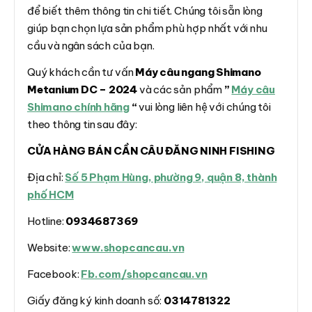
để biết thêm thông tin chi tiết. Chúng tôi sẵn lòng
giúp bạn chọn lựa sản phẩm phù hợp nhất với nhu
cầu và ngân sách của bạn.
Quý khách cần tư vấn
Máy câu ngang Shimano
Metanium DC – 2024
và các sản phẩm
”
Máy câu
Shimano chính hãng
“
vui lòng liên hệ với chúng tôi
theo thông tin sau đây:
CỬA HÀNG BÁN CẦN CÂU ĐĂNG NINH FISHING
Địa chỉ:
Số 5 Phạm Hùng, phường 9, quận 8, thành
phố HCM
Hotline:
0934687369
Website:
www.shopcancau.vn
Facebook:
Fb.com/shopcancau.vn
Giấy đăng ký kinh doanh số:
0314781322