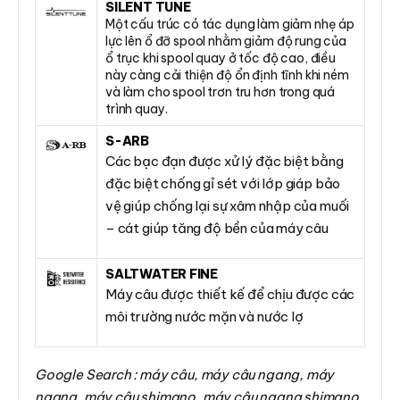
SILENT TUNE
Một cấu trúc có tác dụng làm giảm nhẹ áp
lực lên ổ đỡ spool nhằm giảm độ rung của
ổ trục khi spool quay ở tốc độ cao, điều
này càng cải thiện độ ổn định tĩnh khi ném
và làm cho spool trơn tru hơn trong quá
trình quay.
S-ARB
Các bạc đạn được xử lý đặc biệt bằng
đặc biệt chống gỉ sét với lớp giáp bảo
vệ giúp chống lại sự xâm nhập của muối
– cát giúp tăng độ bền của máy câu
SALTWATER FINE
Máy câu được thiết kế để chịu được các
môi trường nước mặn và nước lợ
Google Search : máy câu, máy câu ngang, máy
ngang, máy câu shimano, máy câu ngang shimano,