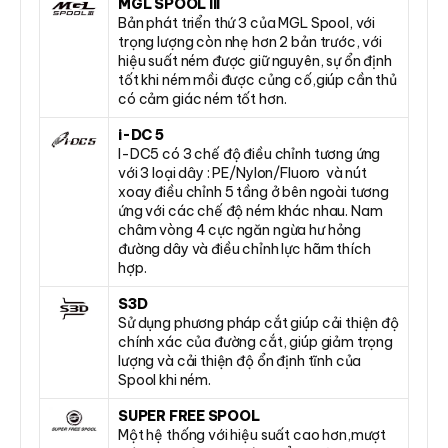
MGL SPOOL III
Bản phát triển thứ 3 của MGL Spool, với
trọng lượng còn nhẹ hơn 2 bản trước, với
hiệu suất ném được giữ nguyên, sự ổn định
tốt khi ném mồi được củng cố,giúp cần thủ
có cảm giác ném tốt hơn.
i-DC 5
I-DC5 có 3 chế độ điều chỉnh tương ứng
với 3 loại dây : PE/Nylon/Fluoro và nút
xoay điều chỉnh 5 tầng ở bên ngoài tương
ứng với các chế độ ném khác nhau. Nam
châm vòng 4 cực ngăn ngừa hư hỏng
đường dây và điều chỉnh lực hãm thích
hợp.
S3D
Sử dụng phương pháp cắt giúp cải thiện độ
chính xác của đường cắt, giúp giảm trọng
lượng và cải thiện độ ổn định tĩnh của
Spool khi ném.
SUPER FREE SPOOL
Một hệ thống với hiệu suất cao hơn,mượt