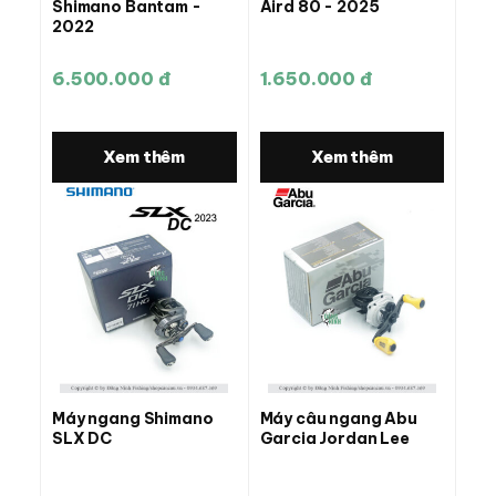
Shimano Bantam -
Aird 80 - 2025
2022
6.500.000 đ
1.650.000 đ
Xem thêm
Xem thêm
Máy ngang Shimano
Máy câu ngang Abu
SLX DC
Garcia Jordan Lee