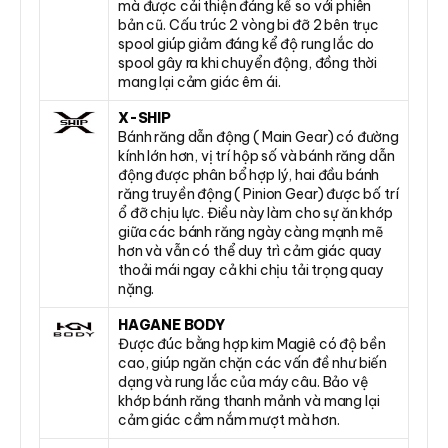
mà được cải thiện đáng kể so với phiên
bản cũ. Cấu trúc 2 vòng bi đỡ 2 bên trục
spool giúp giảm đáng kể độ rung lắc do
spool gây ra khi chuyển động, đồng thời
mang lại cảm giác êm ái.
X-SHIP
Bánh răng dẫn động ( Main Gear) có đường
kính lớn hơn, vị trí hộp số và bánh răng dẫn
động được phân bổ hợp lý, hai đầu bánh
răng truyền động ( Pinion Gear) được bố trí
ổ đỡ chịu lực. Điều này làm cho sự ăn khớp
giữa các bánh răng ngày càng mạnh mẽ
hơn và vẫn có thể duy trì cảm giác quay
thoải mái ngay cả khi chịu tải trọng quay
nặng.
HAGANE BODY
Được đúc bằng hợp kim Magiê có độ bền
cao, giúp ngăn chặn các vấn đề như biến
dạng và rung lắc của máy câu. Bảo vệ
khớp bánh răng thanh mảnh và mang lại
cảm giác cầm nắm mượt mà hơn.