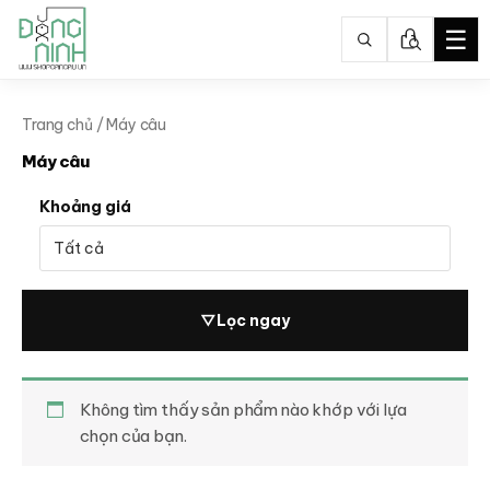
☰
Nhảy
tới
Trang chủ
/ Máy câu
nội
Máy câu
dung
Khoảng giá
▽
Lọc ngay
Không tìm thấy sản phẩm nào khớp với lựa
chọn của bạn.