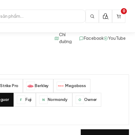
0
Chỉ
Facebook
YouTube
đường
Strike Pro
Berkley
Megabass
guar
Fuji
Normandy
Owner
F
N
O