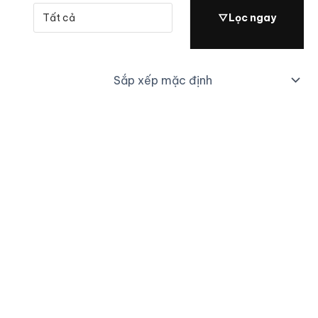
▽
Lọc ngay