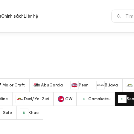
Tìm
n
Chính sách
Liên hệ
kiếm:
Major Craft
Abu Garcia
Penn
Bulava
line
Duel/Yo-Zuri
GW
Gamakatsu
Sea
G
S
Sufix
Khác
S
K