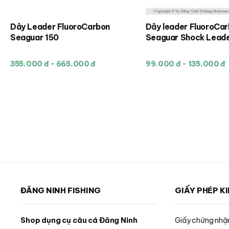
Dây Leader FluoroCarbon
Dây leader FluoroCa
Sản
Sản
Seaguar 150
Seaguar Shock Lead
phẩm
phẩm
này
này
355.000 đ - 665.000 đ
99.000 đ - 135.000 đ
có
có
nhiều
nhiều
biến
biến
thể.
thể.
Các
Các
tùy
tùy
chọn
chọn
có
có
thể
thể
được
được
ĐĂNG NINH FISHING
GIẤY PHÉP K
chọn
chọn
trên
trên
trang
trang
Shop dụng cụ câu cá Đăng Ninh
Giấy chứng nhận