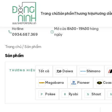
Trang chủ
Sản phẩm
Thương hiệu
Hướng dẫ
Hotline:
Mở cửa
8h30-19h30
hàng
Nhảy
0934.687.369
ngày
tới
nội
Trang chủ
/ Sản phẩm
dung
Sản phẩm
THƯƠNG HIỆU
Tất cả
Daiwa
Shimano
Megabarra
Pioneer
Coast
Pokee
Ryobi
Shout
P
R
S