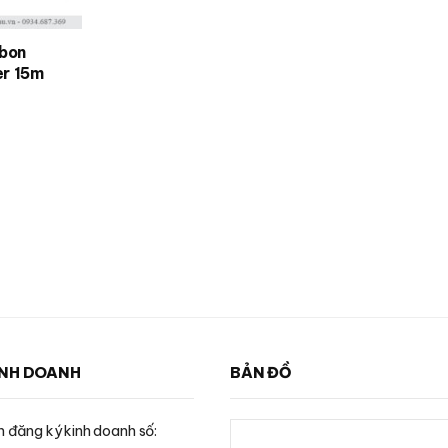
rbon
er 15m
INH DOANH
BẢN ĐỒ
 đăng ký kinh doanh số: