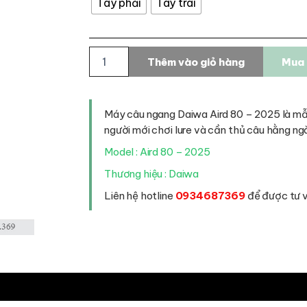
Tay phải
Tay trái
Máy
Thêm vào giỏ hàng
Mua 
câu
ngang
Daiwa
Aird
Máy câu ngang Daiwa Aird 80 – 2025 là mẫ
80
người mới chơi lure và cần thủ câu hằng ng
-
2025
Model : Aird 80 – 2025
số
Thương hiệu : Daiwa
lượng
Liên hệ hotline
0934687369
để được tư vấ