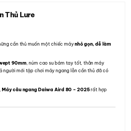
n Thủ Lure
những cần thủ muốn một chiếc máy
nhỏ gọn, dễ làm
swept 90mm
, núm cao su bám tay tốt, thân máy
cả người mới tập chơi máy ngang lẫn cần thủ đã có
,
Máy câu ngang Daiwa Aird 80 – 2025
rất hợp