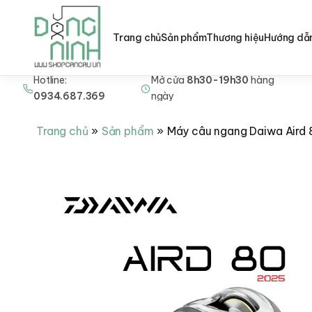
Trang chủ
Sản phẩm
Thương hiệu
Hướng dẫ
Hotline:
Mở cửa
8h30-19h30
hàng
Nhảy
0934.687.369
ngày
tới
nội
Trang chủ
Sản phẩm
Máy câu ngang Daiwa Aird 
dung