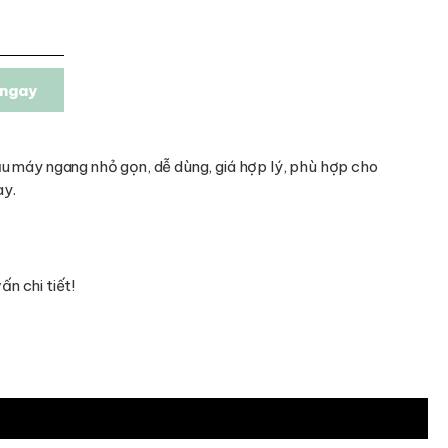
ngay
u máy ngang nhỏ gọn, dễ dùng, giá hợp lý, phù hợp cho
ày.
n chi tiết!