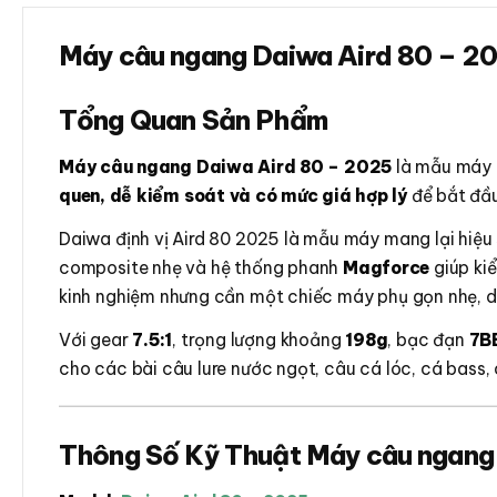
Máy câu ngang Daiwa Aird 80 – 20
Tổng Quan Sản Phẩm
Máy câu ngang Daiwa Aird 80 – 2025
là mẫu máy 
quen, dễ kiểm soát và có mức giá hợp lý
để bắt đầu
Daiwa định vị Aird 80 2025 là mẫu máy mang lại hiệu 
composite nhẹ và hệ thống phanh
Magforce
giúp ki
kinh nghiệm nhưng cần một chiếc máy phụ gọn nhẹ, d
Với gear
7.5:1
, trọng lượng khoảng
198g
, bạc đạn
7B
cho các bài câu lure nước ngọt, câu cá lóc, cá bass,
Thông Số Kỹ Thuật Máy câu ngang