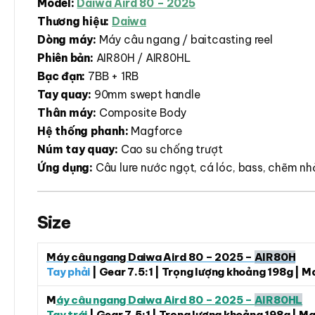
Model:
Daiwa Aird 80 – 2025
Thương hiệu:
Daiwa
Dòng máy:
Máy câu ngang / baitcasting reel
Phiên bản:
AIR80H / AIR80HL
Bạc đạn:
7BB + 1RB
Tay quay:
90mm swept handle
Thân máy:
Composite Body
Hệ thống phanh:
Magforce
Núm tay quay:
Cao su chống trượt
Ứng dụng:
Câu lure nước ngọt, cá lóc, bass, chẽm nhỏ
Size
Máy câu ngang Daiwa Aird 80 – 2025 –
AIR80H
Tay phải
| Gear 7.5:1 | Trọng lượng khoảng 198g | 
M
áy câu ngang Daiwa Aird 80 – 2025 –
AIR80HL
Tay trái
| Gear 7.5:1 | Trọng lượng khoảng 198g | M