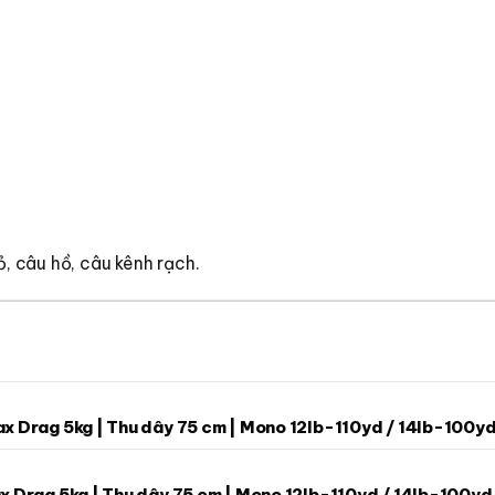
, câu hồ, câu kênh rạch.
Max Drag 5kg | Thu dây 75 cm | Mono 12lb-110yd / 14lb-100y
ax Drag 5kg | Thu dây 75 cm | Mono 12lb-110yd / 14lb-100yd