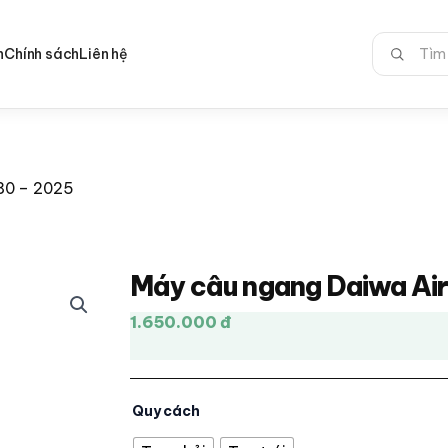
Tìm
n
Chính sách
Liên hệ
kiếm:
80 – 2025
Máy câu ngang Daiwa Ai
1.650.000 đ
Quy cách