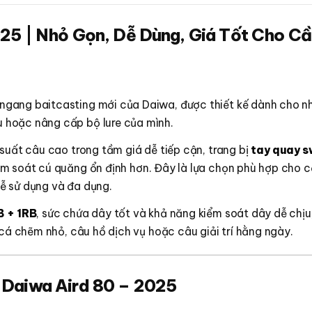
25 | Nhỏ Gọn, Dễ Dùng, Giá Tốt Cho Cầ
ngang baitcasting mới của Daiwa, được thiết kế dành cho 
 hoặc nâng cấp bộ lure của mình.
suất câu cao trong tầm giá dễ tiếp cận, trang bị
tay quay 
ểm soát cú quăng ổn định hơn. Đây là lựa chọn phù hợp cho 
ễ sử dụng và đa dụng.
B + 1RB
, sức chứa dây tốt và khả năng kiểm soát dây dễ chịu
 cá chẽm nhỏ, câu hồ dịch vụ hoặc câu giải trí hằng ngày.
 Daiwa Aird 80 – 2025