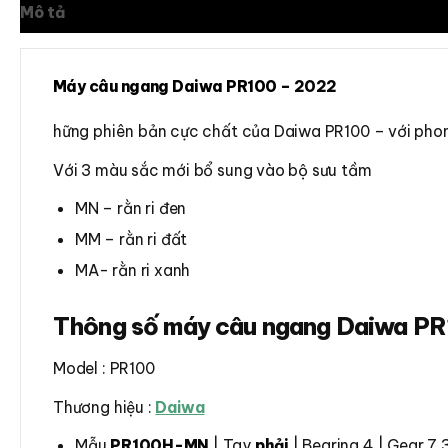
Mô tả
Thông tin bổ sung
Đánh giá (0)
Máy câu ngang Daiwa PR100
– 2022
hững phiên bản cực chất của Daiwa PR100 – với phon
Với 3 màu sắc mới bổ sung vào bộ sưu tầm
MN – rằn ri đen
MM – rằn ri đất
MA- rằn ri xanh
Thông số máy câu ngang Daiwa P
Model : PR100
Thương hiệu :
Daiwa
Mẫu
PR100H-MN
| Tay
phải
| Bearing 4 | Gear 7.