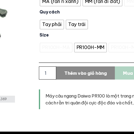
MA (rằn ri xanh)
MM (rằn đi đất)
MN 
Quy cách
Tay phải
Tay trái
Size
PR100H-MA
PR100H-MM
PR100H-
Máy
Thêm vào giỏ hàng
Mua 
câu
ngang
Daiwa
PR100
Máy câu ngang Daiwa PR100 là một trong 
-
cách rằn tri quân đội cực độc đáo và chấ
2022
số
lượng