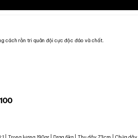
g cách rằn tri quân đội cực độc đáo và chất.
R100
3:1 | Trọng lượng 190gr | Drag 6kg | Thu dây 73cm | Chứa dâ