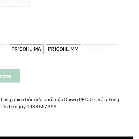
(rằn ri đen)
MN
PR100HL MA
PR100HL MM
PR100HL MN
ngay
những phiên bản cực chất của Daiwa PR100 – với phong
t, liên hệ ngay 0934687369