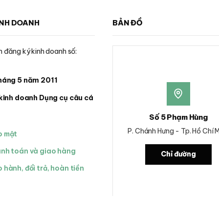
chọn
chọn
trên
trên
INH DOANH
BẢN ĐỒ
trang
trang
sản
sản
phẩm
phẩm
 đăng ký kinh doanh số:
háng 5 năm 2011
kinh doanh Dụng cụ câu cá
Số 5 Phạm Hùng
P. Chánh Hưng - Tp. Hồ Chí 
o mật
anh toán và giao hàng
Chỉ đường
 hành, đổi trả, hoàn tiền