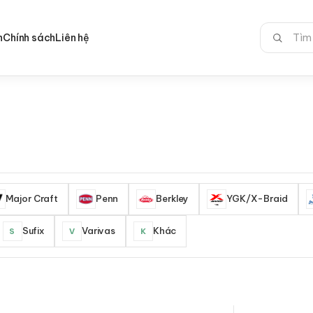
Tìm
n
Chính sách
Liên hệ
kiếm:
Major Craft
Penn
Berkley
YGK/X-Braid
Sufix
Varivas
Khác
S
V
K