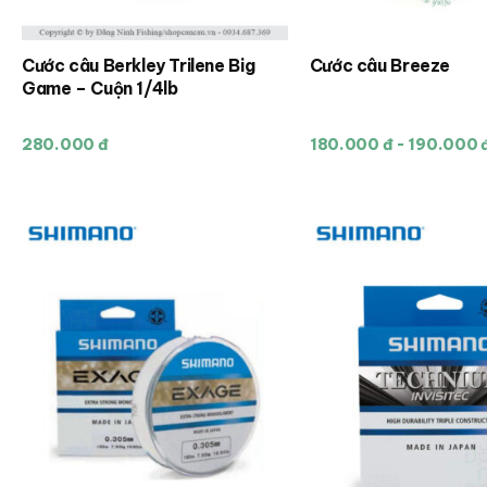
Cước câu Berkley Trilene Big
Cước câu Breeze
Sản
Sản
Game – Cuộn 1/4lb
phẩm
phẩm
này
này
280.000 đ
180.000 đ - 190.000 
có
có
nhiều
nhiều
biến
biến
thể.
thể.
Các
Các
tùy
tùy
chọn
chọn
có
có
thể
thể
được
được
chọn
chọn
trên
trên
trang
trang