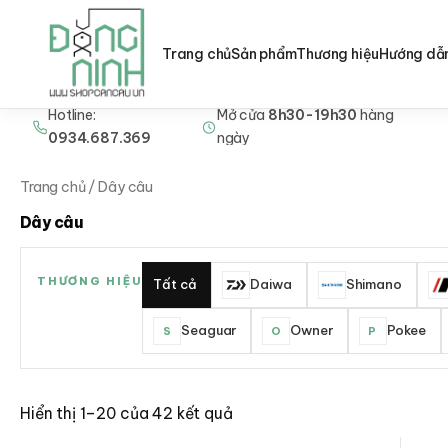
Trang chủ
Sản phẩm
Thương hiệu
Hướng dẫ
Hotline:
Mở cửa
8h30-19h30
hàng
Nhảy
0934.687.369
ngày
tới
nội
Trang chủ
/ Dây câu
dung
Dây câu
THƯƠNG HIỆU
Tất cả
Daiwa
Shimano
Seaguar
Owner
Pokee
S
O
P
Hiển thị 1–20 của 42 kết quả