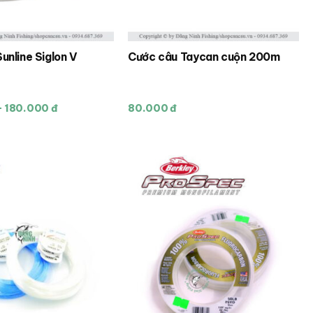
sản
phẩm
unline Siglon V
Cước câu Taycan cuộn 200m
Sản
phẩm
này
- 180.000 đ
80.000 đ
có
nhiều
biến
thể.
Các
tùy
chọn
có
thể
được
chọn
trên