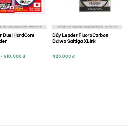
trên
trang
sản
phẩm
r Duel HardCore
Dây Leader FluoroCarbon
Sản
der
Daiwa Saltiga XLink
phẩm
này
- 610.000 đ
425.000 đ
có
nhiều
biến
thể.
Các
tùy
chọn
có
thể
được