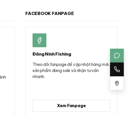
chọn
trên
FACEBOOK FANPAGE
trang
sản
phẩm
Đăng Ninh Fishing
Theo dõi fanpage để cập nhật hàng mới,
sản phẩm đang sale và nhận tư vấn
nhanh.
Minh
Xem Fanpage