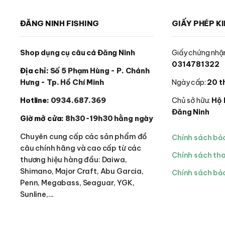
chọn
chọn
trên
trên
ĐĂNG NINH FISHING
GIẤY PHÉP K
trang
trang
sản
sản
phẩm
phẩm
Shop dụng cụ câu cá Đăng Ninh
Giấy chứng nhận
0314781322
Địa chỉ:
Số 5 Phạm Hùng - P. Chánh
Hưng - Tp. Hồ Chí Minh
Ngày cấp:
20 t
Hotline:
0934.687.369
Chủ sở hữu:
Hộ 
Đăng Ninh
Giờ mở cửa:
8h30-19h30 hằng ngày
Chuyên cung cấp các sản phẩm đồ
Chính sách bả
câu chính hãng và cao cấp từ các
Chính sách th
thương hiệu hàng đầu: Daiwa,
Shimano, Major Craft, Abu Garcia,
Chính sách bảo
Penn, Megabass, Seaguar, YGK,
Sunline,...