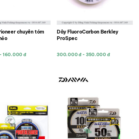
trang
sản
phẩm
Pioneer chuyên tóm
Dây FluoroCarbon Berkley
Sản
hẻo
ProSpec
phẩm
này
- 160.000 đ
300.000 đ - 350.000 đ
có
nhiều
biến
thể.
Các
tùy
chọn
có
thể
được
chọn