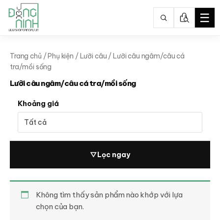
☰
Nhảy
tới
Trang chủ
/
Phụ kiện
/
Lưỡi câu
/ Lưỡi câu ngâm/câu cá
nội
tra/mồi sống
dung
Lưỡi câu ngâm/câu cá tra/mồi sống
Khoảng giá
▽
Lọc ngay
Không tìm thấy sản phẩm nào khớp với lựa
chọn của bạn.