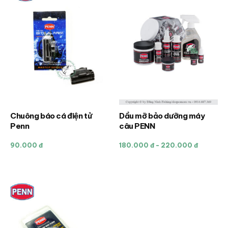
Chuông báo cá điện tử
Dầu mỡ bảo dưỡng máy
Sản
Penn
câu PENN
phẩm
này
90.000 đ
180.000 đ - 220.000 đ
có
nhiều
biến
thể.
Các
tùy
chọn