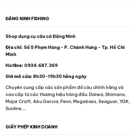
được
chọn
ĐĂNG NINH FISHING
trên
trang
sản
Shop dụng cụ câu cá Đăng Ninh
phẩm
Địa chỉ:
Số 5 Phạm Hùng - P. Chánh Hưng - Tp. Hồ Chí
Minh
Hotline:
0934.687.369
Giờ mở cửa:
8h30-19h30 hằng ngày
Chuyên cung cấp các sản phẩm đồ câu chính hãng và
cao cấp từ các thương hiệu hàng đầu: Daiwa, Shimano,
Major Craft, Abu Garcia, Penn, Megabass, Seaguar, YGK,
Sunline,...
GIẤY PHÉP KINH DOANH