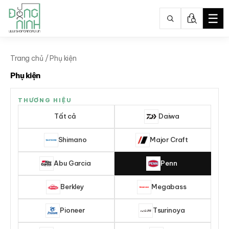
☰
Nhảy
tới
Trang chủ
/ Phụ kiện
nội
Phụ kiện
dung
THƯƠNG HIỆU
Tất cả
Daiwa
Shimano
Major Craft
Abu Garcia
Penn
Berkley
Megabass
Pioneer
Tsurinoya