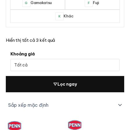
Gamakatsu
Fuji
G
F
Khác
K
Hiển thị tất cả 3 kết quả
Khoảng giá
▽
Lọc ngay