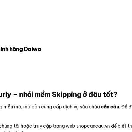
hính hãng Daiwa
rly – nhái mềm Skipping ở đâu tốt?
ạng mẫu mã, mà còn cung cấp dịch vụ sửa chữa
cần câu
. Để 
i chúng tôi hoặc truy cập trang web shopcancau.vn để biết th