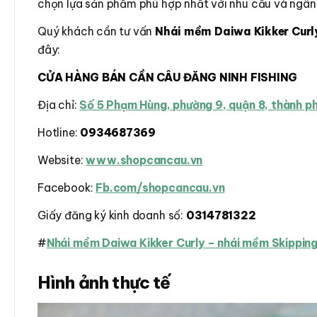
chọn lựa sản phẩm phù hợp nhất với nhu cầu và ngân
Quý khách cần tư vấn
Nhái mềm Daiwa Kikker Curl
đây:
CỬA HÀNG BÁN CẦN CÂU ĐĂNG NINH FISHING
Địa chỉ:
Số 5 Phạm Hùng, phường 9, quận 8, thành 
Hotline:
0934687369
Website:
www.shopcancau.vn
Facebook:
Fb.com/shopcancau.vn
Giấy đăng ký kinh doanh số:
0314781322
#
Nhái mềm Daiwa Kikker Curly – nhái mềm Skippin
Hình ảnh thực tế