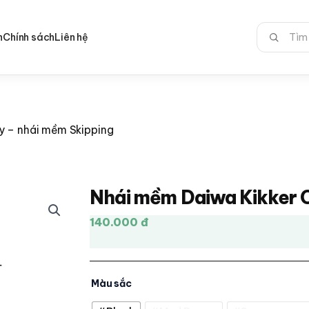
Tìm
n
Chính sách
Liên hệ
kiếm:
y – nhái mềm Skipping
Nhái mềm Daiwa Kikker C
140.000 đ
Màu sắc