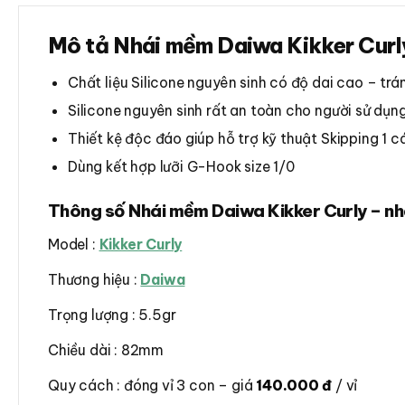
Mô tả Nhái mềm Daiwa Kikker Curl
Chất liệu Silicone nguyên sinh có độ dai cao – trá
Silicone nguyên sinh rất an toàn cho người sử dụn
Thiết kệ độc đáo giúp hỗ trợ kỹ thuật Skipping 1 
Dùng kết hợp lưỡi G-Hook size 1/0
Thông số Nhái mềm Daiwa Kikker Curly – n
Model :
Kikker Curly
Thương hiệu :
Daiwa
Trọng lượng : 5.5gr
Chiều dài : 82mm
Quy cách : đóng vỉ 3 con – giá
140.000 đ
/ vỉ