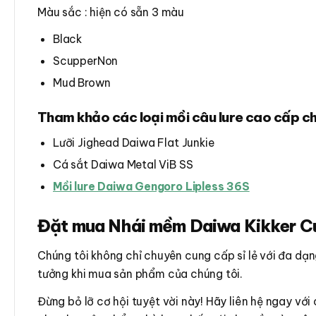
Màu sắc : hiện có sẵn 3 màu
Black
ScupperNon
Mud Brown
Tham khảo các loại mồi câu lure cao cấp c
Lưỡi Jighead Daiwa Flat Junkie
Cá sắt Daiwa Metal ViB SS
Mồi lure Daiwa Gengoro Lipless 36S
Đặt mua Nhái mềm Daiwa Kikker Cu
Chúng tôi không chỉ chuyên cung cấp sỉ lẻ với đa d
tưởng khi mua sản phẩm của chúng tôi.
Đừng bỏ lỡ cơ hội tuyệt vời này! Hãy liên hệ ngay vớ