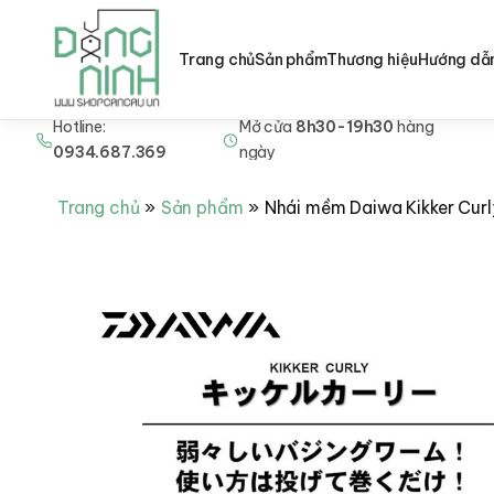
Trang chủ
Sản phẩm
Thương hiệu
Hướng dẫ
Hotline:
Mở cửa
8h30-19h30
hàng
Nhảy
0934.687.369
ngày
tới
nội
Trang chủ
Sản phẩm
Nhái mềm Daiwa Kikker Curl
dung