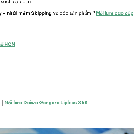
 sách của bạn.
y – nhái mềm Skipping
và các sản phẩm
”
Mồi lure cao cấp
phố HCM
g
|
Mồi lure Daiwa Gengoro Lipless 36S