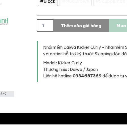
#Black
#Mud Brown
#Scuppernon
Nhái
Thêm vào giỏ hàng
Mua 
mềm
Daiwa
Kikker
Curly
Nhái mềm Daiwa Kikker Curly – nhái mềm 
-
với action hỗ trợ kỹ thuật Skipping độc đá
nhái
mềm
Model : Kikker Curly
Skipping
Thương hiệu : Daiwa / Japan
số
Liên hệ hotline
0934687369
để được tư vấ
lượng