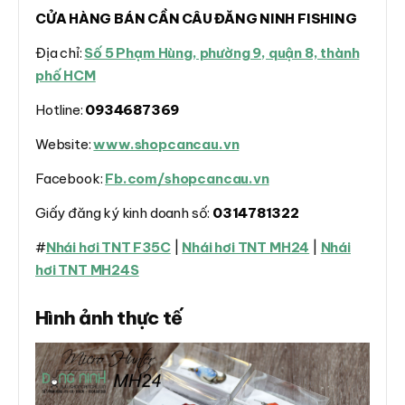
CỬA HÀNG BÁN CẦN CÂU ĐĂNG NINH FISHING
Địa chỉ:
Số 5 Phạm Hùng, phường 9, quận 8, thành
phố HCM
Hotline:
0934687369
Website:
www.shopcancau.vn
Facebook:
Fb.com/shopcancau.vn
Giấy đăng ký kinh doanh số:
0314781322
#
Nhái hơi TNT F35C
|
Nhái hơi TNT MH24
|
Nhái
hơi TNT MH24S
Hình ảnh thực tế