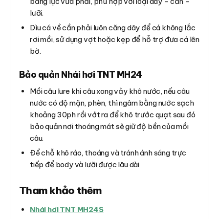
bằng lực vừa phải, phù hợp với loại dây – cần –
lưỡi.
Dìu cá về cần phải luôn căng dây để cá không lắc
rơi mồi, sử dụng vợt hoặc kẹp để hỗ trợ đưa cá lên
bờ.
Bảo quản Nhái hơi TNT MH24
Mồi câu lure khi câu xong vảy khô nước, nếu câu
nước có độ mặn, phèn, thì ngâm bằng nước sạch
khoảng 30ph rồi vớt ra để khô trước quạt sau đó
bảo quản nơi thoáng mát sẽ giữ độ bền của mồi
câu.
Để chỗ khô ráo, thoáng và tránh ánh sáng trực
tiếp để body và lưỡi được lâu dài
Tham khảo thêm
Nhái hơi TNT MH24S