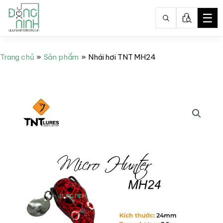
☰
Nhảy
tới
Trang chủ
Sản phẩm
Nhái hơi TNT MH24
nội
dung