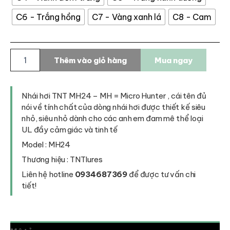
C6 - Trắng hồng
C7 - Vàng xanh lá
C8 - Cam
Nhái
Thêm vào giỏ hàng
Mua ngay
hơi
TNT
MH24
số
Nhái hơi TNT MH24 – MH = Micro Hunter , cái tên đủ
lượng
nói về tính chất của dòng nhái hơi được thiết kế siêu
nhỏ, siêu nhỏ dành cho các anh em đam mê thể loại
UL đầy cảm giác và tinh tế
Model : MH24
Thương hiệu : TNTlures
Liên hệ hotline
0934687369
để được tư vấn chi
tiết!