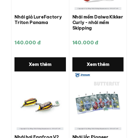
Nhái giả LureFactory
Nhái mềm Daiwa Kikker
Triton Panama
Curly - nhái mềm
Skipping
140.000 đ
140.000 đ
Xem thêm
Xem thêm
Nhái hơi Eggfrog V2
Nhái lắc Pioneer