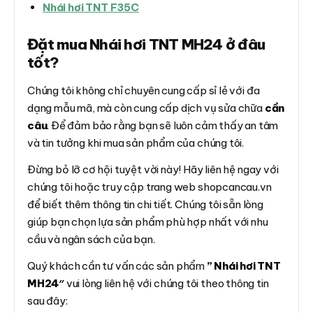
Nhái hơi TNT F35C
Đặt mua Nhái hơi TNT MH24 ở đâu
tốt?
Chúng tôi không chỉ chuyên cung cấp sỉ lẻ với đa
dạng mẫu mã, mà còn cung cấp dịch vụ sửa chữa
cần
câu
. Để đảm bảo rằng bạn sẽ luôn cảm thấy an tâm
và tin tưởng khi mua sản phẩm của chúng tôi.
Đừng bỏ lỡ cơ hội tuyệt vời này! Hãy liên hệ ngay với
chúng tôi hoặc truy cập trang web shopcancau.vn
để biết thêm thông tin chi tiết. Chúng tôi sẵn lòng
giúp bạn chọn lựa sản phẩm phù hợp nhất với nhu
cầu và ngân sách của bạn.
Quý khách cần tư vấn các sản phẩm
” Nhái hơi TNT
MH24″
vui lòng liên hệ với chúng tôi theo thông tin
sau đây: