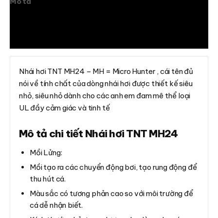
Mô tả
Thông tin bổ sung
Đánh giá (0)
Nhái hơi TNT MH24 – MH = Micro Hunter , cái tên đủ
nói về tính chất của dòng nhái hơi được thiết kế siêu
nhỏ, siêu nhỏ dành cho các anh em đam mê thể loại
UL đầy cảm giác và tinh tế
Mô tả chi tiết Nhái hơi TNT MH24
Mồi Lửng:
Mồi tạo ra các chuyển động bơi, tạo rung động để
thu hút cá.
Màu sắc có tương phản cao so với môi trường để
cá dễ nhận biết.