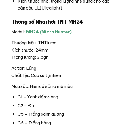
Kích thước nhỏ, trọng lượng nhẹ dùng cho các
cần câu UL(Ultralight)
Thông số Nhái hơi TNT MH24
Model :
MH24 (Micro Hunter)
Thương hiệu : TNTlures
Kích thước: 24mm
Trọng lượng: 3,5gr
Action: Lửng
Chất liệu: Cao su tự nhiên
Màu sắc: Hiện có sẵn 6 mã màu
C1 – Xanh đốm vàng
C2 – Đỏ
C5 – Trắng xanh dương
C6 – Trắng hồng