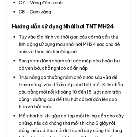
C7 – Vàng đốm xanh
C8 – Cam vàng
Hướng dẫn sử dụng Nhái hơi TNT MH24
Tùy vào địa hình và thời gian câu cá mà cần thủ
linh động sử dụng màu nhái hơi MH24 sao cho dễ
nhìn và theo dõi khi đóng cá.
Sáng sớm đánh chậm sát các mép bèo hoặc bụi
cỏ ven bờ, chỗ nghi có cá ẩn nấp.
Trưa nắng cá thường nằm chỗ nước sâu vừa để
tránh nắng, vừa để ẩn nấp chờ bắt mồi. Kiên nhẫn
câu bằng mồi nổi khoảng 10 đến 15 lượt ném trên
cùng 1 đường câu để thu hút cá bơi dần lên cao
hơn và bắt mồi.
Mồi nhái hơi khi gặp cá táp mồi thì hạ cần cho dây
chùng, nếu cá không tha mồi thì chờ 3 giây rồi
đóng, nếu cá tha mồi đi thì chờ dây căng thì đóng