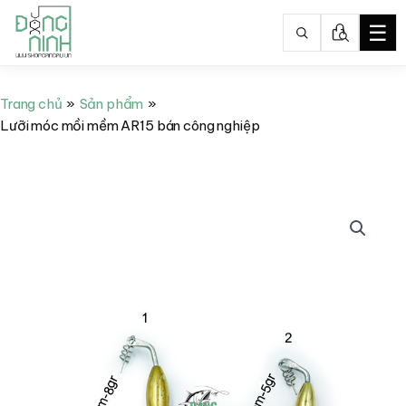
☰
Nhảy
tới
Trang chủ
Sản phẩm
nội
Lưỡi móc mồi mềm AR15 bán công nghiệp
dung