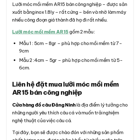
Lưỡi móc mồi mềm AR15 bán công nghiệp – được sản
xuất bằng inox 1.8ly – rất cứng – bén và nhờ làm máy
nhiều công đoạn giá thành đã hạ đi rất nhiều.
Lưỡi móc mồi mềm AR15
gồm 2 mẫu :
Mẫu 1 : 5cm – 8gr – phù hợp cho mồi mềm từ 7-
9cm
Mẫu 2 :4cm – 5gr – phù hợp cho mồi mềm từ 5-
6cm.
Liên hệ đặt mua lưỡi móc mồi mềm
AR15 bán công nghiệp
Cửa hàng đồ câu Đăng Ninh
là địa điểm lý tưởng cho
những người yêu thích câu cá và muốn trải nghiệm
nghệ thuật của việc câu cá.
Tại đây, bạn sẽ được chào đón với những sản phẩm