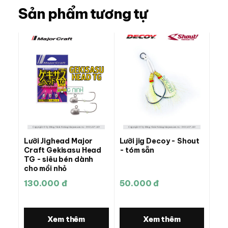
Sản phẩm tương tự
Lưỡi Jighead Major
Lưỡi jig Decoy - Shout
Craft Gekisasu Head
- tóm sẵn
TG - siêu bén dành
cho mồi nhỏ
130.000 đ
50.000 đ
Xem thêm
Xem thêm