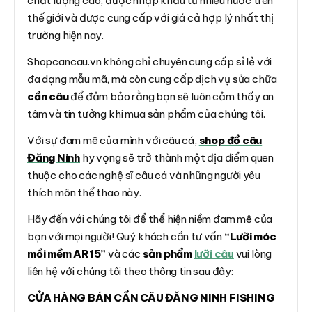
chất lượng cao, được nhập khẩu từ nhiều nước trên
thế giới và được cung cấp với giá cả hợp lý nhất thị
trường hiện nay.
Shopcancau.vn không chỉ chuyên cung cấp sỉ lẻ với
đa dạng mẫu mã, mà còn cung cấp dịch vụ sửa chữa
cần câu
để đảm bảo rằng bạn sẽ luôn cảm thấy an
tâm và tin tưởng khi mua sản phẩm của chúng tôi.
Với sự đam mê của mình với câu cá,
shop đồ câu
Đăng Ninh
hy vọng sẽ trở thành một địa điểm quen
thuộc cho các nghệ sĩ câu cá và những người yêu
thích môn thể thao này.
Hãy đến với chúng tôi để thể hiện niềm đam mê của
bạn với mọi người! Quý khách cần tư vấn
“Lưỡi móc
mồi mềm AR15”
và các
sản phẩm
lưỡi câu
vui lòng
liên hệ với chúng tôi theo thông tin sau đây:
CỬA HÀNG BÁN CẦN CÂU ĐĂNG NINH FISHING