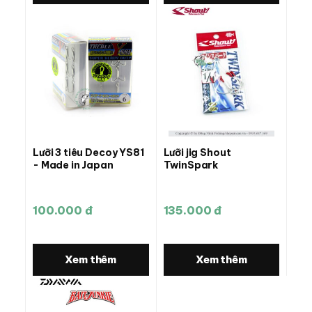
Lưỡi 3 tiêu Decoy YS81
Lưỡi jig Shout
- Made in Japan
TwinSpark
100.000 đ
135.000 đ
Xem thêm
Xem thêm