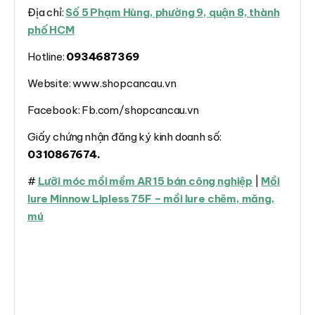
Địa chỉ:
Số 5 Phạm Hùng, phường 9, quận 8, thành
phố HCM
Hotline:
0934687369
Website: www.shopcancau.vn
Facebook: Fb.com/shopcancau.vn
Giấy chứng nhận đăng ký kinh doanh số:
0310867674.
#
Lưỡi móc mồi mềm AR15 bán công nghiệp
|
Mồi
lure Minnow Lipless 75F – mồi lure chẽm, măng,
mú