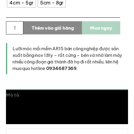
4cm - 5gr
5cm - 8gr
Lưỡi
Thêm vào giỏ hàng
Mua ngay
móc
mồi
mềm
AR15
Lưỡi móc mồi mềm AR15 bán công nghiệp được sản
bán
xuất bằng inox 1.8ly – rất cứng – bén và nhờ làm máy
công
nhiều công đoạn giá thành đã hạ đi rất nhiều, liên hệ
nghiệp
mua qua hotline
0934687369
.
số
lượng
Mô tả
Thông tin bổ sung
Đánh giá (0)