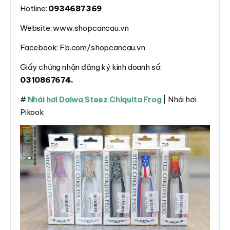
Hotline:
0934687369
Website: www.shopcancau.vn
Facebook: Fb.com/shopcancau.vn
Giấy chứng nhận đăng ký kinh doanh số:
0310867674.
#
Nhái hơi Daiwa Steez Chiquita Frog
| Nhái hơi
Pikook