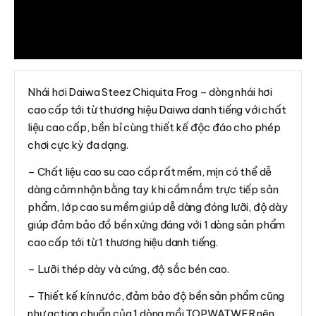
Thông tin bổ sung
Đánh giá (0)
Nhái hơi Daiwa Steez Chiquita Frog – dòng nhái hơi
cao cấp tới từ thương hiệu Daiwa danh tiếng với chất
liệu cao cấp, bền bỉ cùng thiết kế độc đáo cho phép
chơi cực kỳ đa dạng.
– Chất liệu cao su cao cấp rất mềm, mịn có thể dễ
dàng cảm nhận bằng tay khi cầm nắm trực tiếp sản
phẩm, lớp cao su mềm giúp dễ dàng đóng lưỡi, độ dày
giúp đảm bảo đồ bền xứng đáng với 1 dòng sản phẩm
cao cấp tới từ 1 thương hiệu danh tiếng.
– Lưỡi thép dày và cứng, độ sắc bén cao.
– Thiết kế kín nước, đảm bảo độ bền sản phẩm cũng
như action chuẩn của 1 dòng mồi TOPWATWER nên