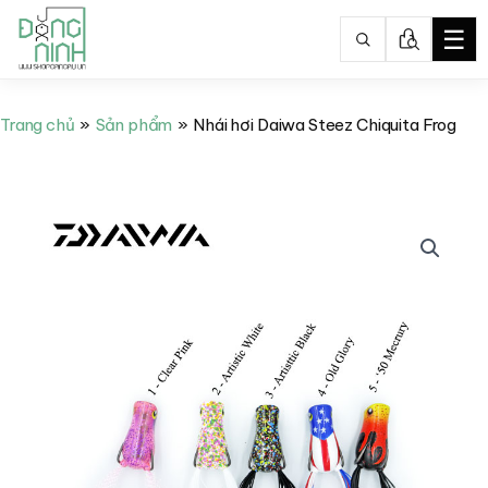
☰
Nhảy
tới
Trang chủ
Sản phẩm
Nhái hơi Daiwa Steez Chiquita Frog
nội
dung