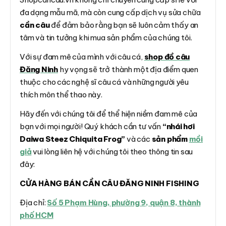
đa dạng mẫu mã, mà còn cung cấp dịch vụ sửa chữa
cần câu
để đảm bảo rằng bạn sẽ luôn cảm thấy an
tâm và tin tưởng khi mua sản phẩm của chúng tôi.
Với sự đam mê của mình với câu cá,
shop đồ câu
Đăng Ninh
hy vọng sẽ trở thành một địa điểm quen
thuộc cho các nghệ sĩ câu cá và những người yêu
thích môn thể thao này.
Hãy đến với chúng tôi để thể hiện niềm đam mê của
bạn với mọi người! Quý khách cần tư vấn
“nhái hơi
Daiwa Steez Chiquita Frog”
và các
sản phẩm
mồi
giả
vui lòng liên hệ với chúng tôi theo thông tin sau
đây:
CỬA HÀNG BÁN CẦN CÂU ĐĂNG NINH FISHING
Địa chỉ:
Số 5 Phạm Hùng, phường 9, quận 8, thành
phố HCM