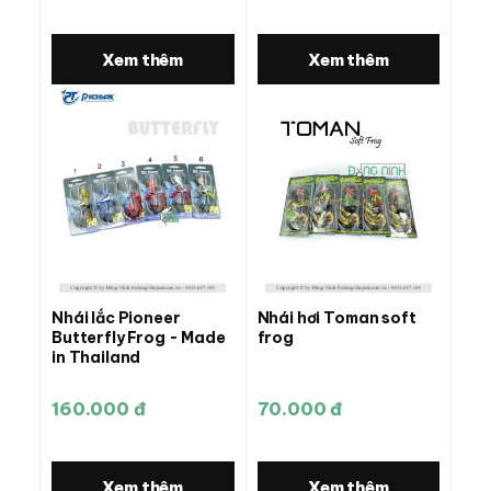
Xem thêm
Xem thêm
Nhái lắc Pioneer
Nhái hơi Toman soft
Butterfly Frog - Made
frog
in Thailand
160.000 đ
70.000 đ
Xem thêm
Xem thêm