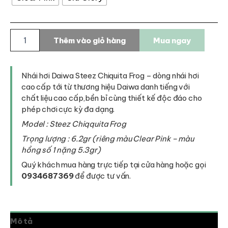
Nhái
Thêm vào giỏ hàng
Mua ngay
hơi
Daiwa
Steez
Chiquita
Nhái hơi Daiwa Steez Chiquita Frog – dòng nhái hơi
Frog
cao cấp tới từ thương hiệu Daiwa danh tiếng với
số
chất liệu cao cấp,bền bỉ cùng thiết kế độc đáo cho
lượng
phép chơi cực kỳ đa dạng.
Model : Steez Chiqquita Frog
Trọng lượng : 6.2gr (riêng màu Clear Pink – màu
hồng số 1 nặng 5.3gr)
Quý khách mua hàng trực tiếp tại cửa hàng hoặc gọi
0934687369
để được tư vấn.
Mô tả