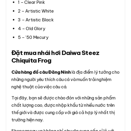
1 – Clear Pink
2 – Artistic White
3 – Artistic Black
4 – Old Glory
5 – ’50 Mecury
Đặt mua nhái hơi Daiwa Steez
Chiquita Frog
Cửa hàng đồ câu Đăng Ninh
là địa điểm lý tưởng cho
những người yêu thích câu cá và muốn trải nghiệm
nghệ thuật của việc câu cá.
Tại đây, bạn sẽ được chào đón với những sản phẩm
chất lượng cao, được nhập khẩu từ nhiều nước trên
thế giới và được cung cấp với giá cả hợp lý nhất thị
trường hiện nay.
Shopcancau.vn không chỉ chuyên cung cấp sỉ lẻ với