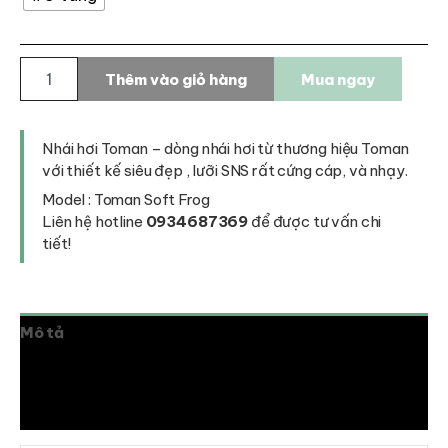
Nhái
Thêm vào giỏ hàng
Mua ngay
hơi
Toman
soft
frog
Nhái hơi Toman – dòng nhái hơi từ thương hiệu Toman
số
với thiết kế siêu đẹp , lưỡi SNS rất cứng cáp, và nhạy.
lượng
Model : Toman Soft Frog
Liên hệ hotline
0934687369
để được tư vấn chi
tiết!
Mô tả
Thông tin bổ sung
Đánh giá (0)