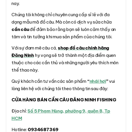
nay.
Chúng tôi không chỉ chuyên cung cấp sỉ lẻ với đa
dạng mẫu mã đồ câu. Mà còn có dịch vụ sửa chữa
cần câu
để đảm bảo rằng bạn sẽ luôn cảm thấy an
tâm và tin tưởng khi mua sản phẩm của chúng tôi.
Với sự đam mê câu cá,
shop đồ câu chính hãng
Đăng Ninh
hy vọng sẽ trở thành một địa điểm quen
thuộc cho các cần thủ và những người yêu thích môn
thể thao này.
Quý khách cần tư vấn các sản phẩm
“
nhái hơi
”
vui
lòng liên hệ với chúng tôi theo thông tin sau đây:
CỬA HÀNG BÁN CẦN CÂU ĐĂNG NINH FISHING
Địa chỉ:
Số 5 Phạm Hùng, phường 9, quận 8, Tp
HCM
Hotline:
0934687369