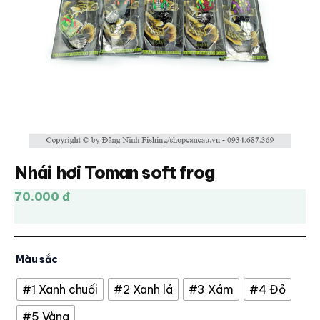
Nhái hơi Toman soft frog
70.000 đ
Màu sắc
#1 Xanh chuối
#2 Xanh lá
#3 Xám
#4 Đỏ
#5 Vàng