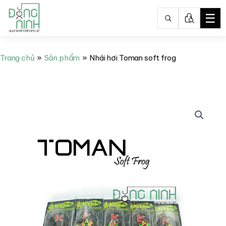
☰
Nhảy
tới
Trang chủ
Sản phẩm
Nhái hơi Toman soft frog
nội
dung