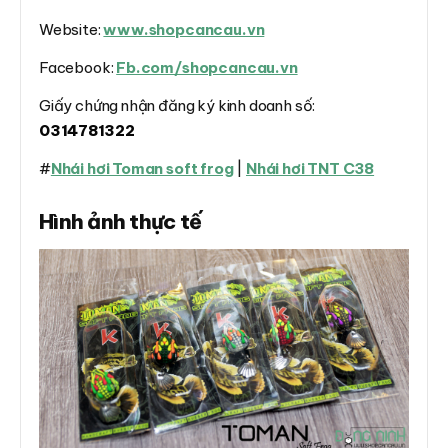
Website:
www.shopcancau.vn
Facebook:
Fb.com/shopcancau.vn
Giấy chứng nhận đăng ký kinh doanh số:
0314781322
#
Nhái hơi Toman soft frog
|
Nhái hơi TNT C38
Hình ảnh thực tế