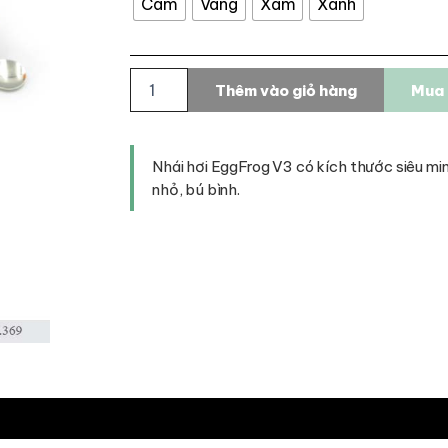
Cam
Vàng
Xám
Xanh
Nhái
Thêm vào giỏ hàng
Mua 
hơi
Eggfrog
V3
-
Nhái hơi EggFrog V3 có kích thước siêu mini
Siêu
nhỏ, bú bình.
mini
dành
cho
cá
nhát
số
lượng