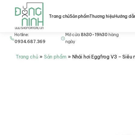
Trang chủ
Sản phẩm
Thương hiệu
Hướng dẫ
Hotline:
Mở cửa
8h30-19h30
hàng
Nhảy
0934.687.369
ngày
tới
nội
Trang chủ
Sản phẩm
Nhái hơi Eggfrog V3 – Siêu 
dung