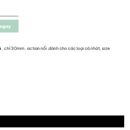
ngay
 , chỉ 30mm , action nổi ,dành cho các loại cá nhát, size