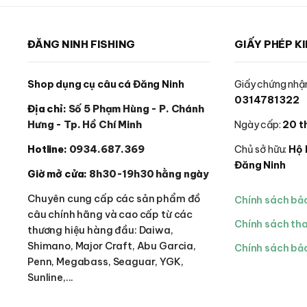
ĐĂNG NINH FISHING
GIẤY PHÉP K
Shop dụng cụ câu cá Đăng Ninh
Giấy chứng nhận
0314781322
Địa chỉ:
Số 5 Phạm Hùng - P. Chánh
Hưng - Tp. Hồ Chí Minh
Ngày cấp:
20 t
Hotline:
0934.687.369
Chủ sở hữu:
Hộ 
Đăng Ninh
Giờ mở cửa:
8h30-19h30 hằng ngày
Chuyên cung cấp các sản phẩm đồ
Chính sách bả
câu chính hãng và cao cấp từ các
Chính sách th
thương hiệu hàng đầu: Daiwa,
Shimano, Major Craft, Abu Garcia,
Chính sách bảo
Penn, Megabass, Seaguar, YGK,
Sunline,...