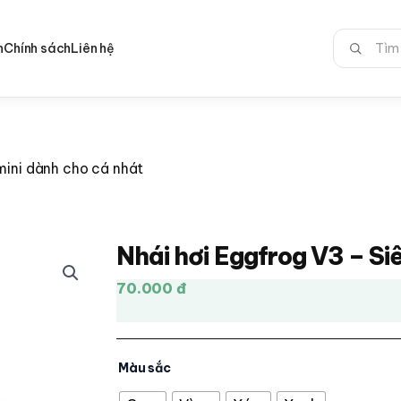
Tìm
n
Chính sách
Liên hệ
kiếm:
mini dành cho cá nhát
Nhái hơi Eggfrog V3 – Si
70.000 đ
Màu sắc