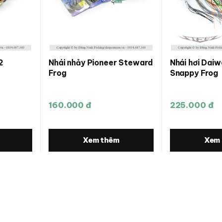
2
Nhái nhảy Pioneer Steward
Nhái hơi Dai
Frog
Snappy Frog
160.000 đ
225.000 đ
Xem thêm
Xem