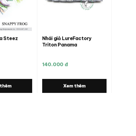
wa Steez
Nhái giả LureFactory
Triton Panama
140.000 đ
 thêm
Xem thêm