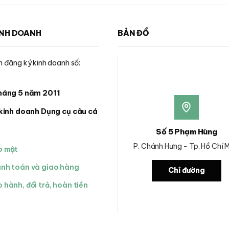
INH DOANH
BẢN ĐỒ
 đăng ký kinh doanh số:
háng 5 năm 2011
kinh doanh Dụng cụ câu cá
Số 5 Phạm Hùng
P. Chánh Hưng - Tp. Hồ Chí 
o mật
anh toán và giao hàng
Chỉ đường
 hành, đổi trả, hoàn tiền