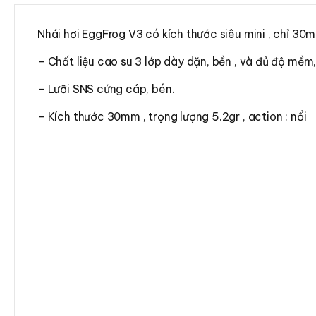
Nhái hơi EggFrog V3 có kích thước siêu mini , chỉ 30mm
– Chất liệu cao su 3 lớp dày dặn, bền , và đủ độ mềm,
– Lưỡi SNS cứng cáp, bén.
– Kích thước 30mm , trọng lượng 5.2gr , action : nổi