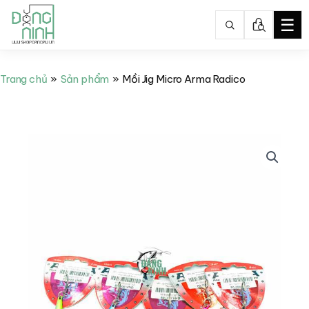
☰
Nhảy
tới
Trang chủ
Sản phẩm
Mồi Jig Micro Arma Radico
nội
dung