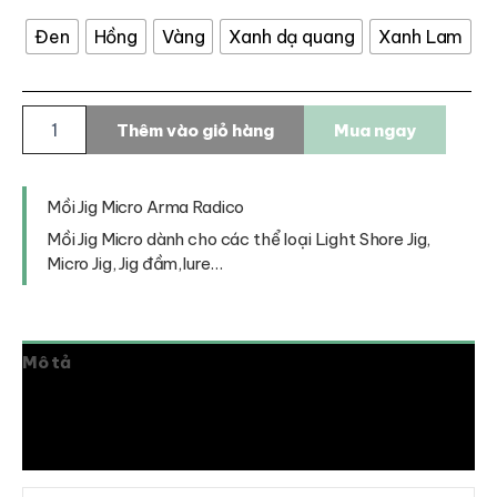
Đen
Hồng
Vàng
Xanh dạ quang
Xanh Lam
Mồi
Thêm vào giỏ hàng
Mua ngay
Jig
Micro
Arma
Radico
Mồi Jig Micro Arma Radico
số
Mồi Jig Micro dành cho các thể loại Light Shore Jig,
lượng
Micro Jig, Jig đầm,lure…
Mô tả
Thông tin bổ sung
Đánh giá (0)