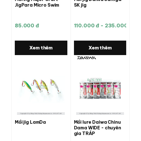
JigPara Micro Swim
SK jig
85.000 đ
110.000 đ - 235.000 đ
Xem thêm
Xem thêm
Mồi jig LamDa
Mồi lure Daiwa Chinu
Dama WIDE - chuyên
gia TRÁP