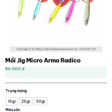
Mồi Jig Micro Arma Radico
80.000 đ
Trọng lượng
15gr
25gr
30gr
Màu sắc