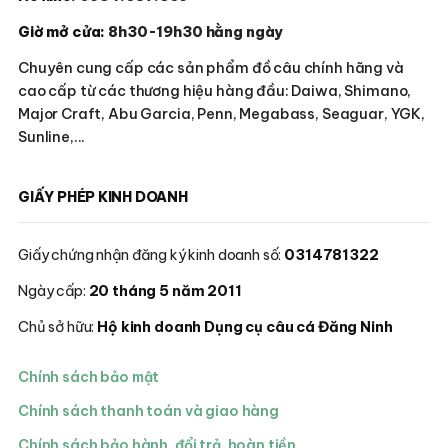
Giờ mở cửa:
8h30-19h30 hằng ngày
Chuyên cung cấp các sản phẩm đồ câu chính hãng và
cao cấp từ các thương hiệu hàng đầu: Daiwa, Shimano,
Major Craft, Abu Garcia, Penn, Megabass, Seaguar, YGK,
Sunline,...
GIẤY PHÉP KINH DOANH
Giấy chứng nhận đăng ký kinh doanh số:
0314781322
Ngày cấp:
20 tháng 5 năm 2011
Chủ sở hữu:
Hộ kinh doanh Dụng cụ câu cá Đăng Ninh
Chính sách bảo mật
Chính sách thanh toán và giao hàng
Chính sách bảo hành, đổi trả, hoàn tiền