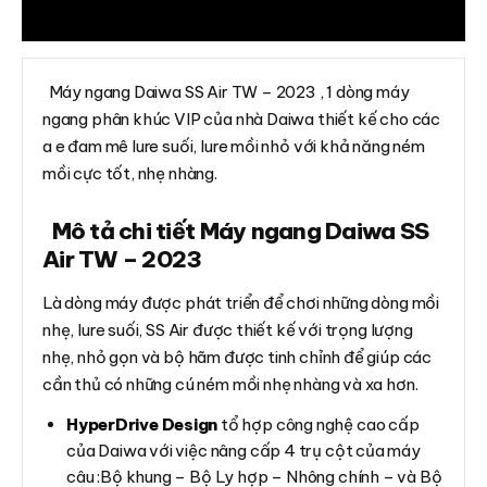
Đánh giá (0)
Máy ngang Daiwa SS Air TW – 2023 , 1 dòng máy
ngang phân khúc VIP của nhà Daiwa thiết kế cho các
a e đam mê lure suối, lure mồi nhỏ với khả năng ném
mồi cực tốt, nhẹ nhàng.
Mô tả chi tiết Máy ngang Daiwa SS
Air TW – 2023
Là dòng máy được phát triển để chơi những dòng mồi
nhẹ, lure suối, SS Air được thiết kế với trọng lượng
nhẹ, nhỏ gọn và bộ hãm được tinh chỉnh để giúp các
cần thủ có những cú ném mồi nhẹ nhàng và xa hơn.
HyperDrive Design
tổ hợp công nghệ cao cấp
của Daiwa với việc nâng cấp 4 trụ cột của máy
câu :Bộ khung – Bộ Ly hợp – Nhông chính – và Bộ