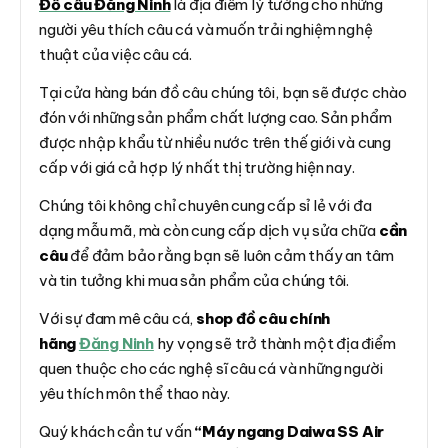
Đồ câu Đăng Ninh
là địa điểm lý tưởng cho những
người yêu thích câu cá và muốn trải nghiệm nghệ
thuật của việc câu cá.
Tại cửa hàng bán đồ câu chúng tôi, bạn sẽ được chào
đón với những sản phẩm chất lượng cao. Sản phẩm
được nhập khẩu từ nhiều nước trên thế giới và cung
cấp với giá cả hợp lý nhất thị trường hiện nay.
Chúng tôi không chỉ chuyên cung cấp sỉ lẻ với đa
dạng mẫu mã, mà còn cung cấp dịch vụ sửa chữa
cần
câu
để đảm bảo rằng bạn sẽ luôn cảm thấy an tâm
và tin tưởng khi mua sản phẩm của chúng tôi.
Với sự đam mê câu cá,
shop đồ câu chính
hãng
Đăng Ninh
hy vọng sẽ trở thành một địa điểm
quen thuộc cho các nghệ sĩ câu cá và những người
yêu thích môn thể thao này.
Quý khách cần tư vấn
“Máy ngang Daiwa SS Air