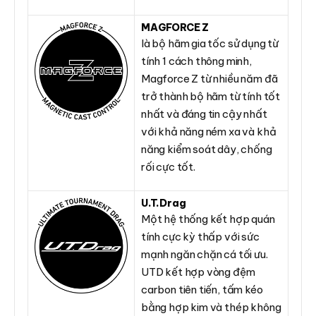
MAGFORCE Z
là bộ hãm gia tốc sử dụng từ
tính 1 cách thông minh,
Magforce Z từ nhiều năm đã
trở thành bộ hãm từ tính tốt
nhất và đáng tin cậy nhất
với khả năng ném xa và khả
năng kiểm soát dây, chống
rối cực tốt.
U.T.Drag
Một hệ thống kết hợp quán
tính cực kỳ thấp với sức
mạnh ngăn chặn cá tối ưu.
UTD kết hợp vòng đệm
carbon tiên tiến, tấm kéo
bằng hợp kim và thép không