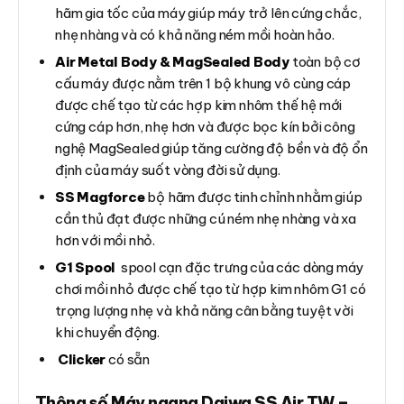
hãm gia tốc của máy giúp máy trở lên cứng chắc,
nhẹ nhàng và có khả năng ném mồi hoàn hảo.
Air Metal Body & MagSealed Body
toàn bộ cơ
cấu máy được nằm trên 1 bộ khung vô cùng cáp
được chế tạo từ các hợp kim nhôm thế hệ mới
cứng cáp hơn, nhẹ hơn và được bọc kín bởi công
nghệ MagSealed giúp tăng cường độ bền và độ ổn
định của máy suốt vòng đời sử dụng.
SS Magforce
bộ hãm được tinh chỉnh nhằm giúp
cần thủ đạt được những cú ném nhẹ nhàng và xa
hơn với mồi nhỏ.
G1 Spool
spool cạn đặc trưng của các dòng máy
chơi mồi nhỏ được chế tạo từ hợp kim nhôm G1 có
trọng lượng nhẹ và khả năng cân bằng tuyệt vời
khi chuyển động.
Clicker
có sẵn
Thông số Máy ngang Daiwa SS Air TW –