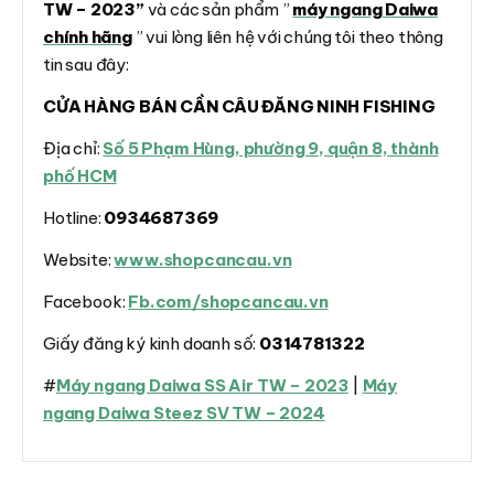
TW – 2023”
và các sản phẩm ”
máy ngang Daiwa
chính hãng
” vui lòng liên hệ với chúng tôi theo thông
tin sau đây:
CỬA HÀNG BÁN CẦN CÂU ĐĂNG NINH FISHING
Địa chỉ:
Số 5 Phạm Hùng, phường 9, quận 8, thành
phố HCM
Hotline:
0934687369
Website:
www.shopcancau.vn
Facebook:
Fb.com/shopcancau.vn
Giấy đăng ký kinh doanh số:
0314781322
#
Máy ngang Daiwa SS Air TW – 2023
|
Máy
ngang Daiwa Steez SV TW – 2024