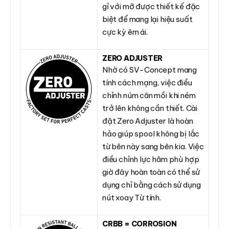
gỉ với mỡ được thiết kế đặc
biệt để mang lại hiệu suất
cực kỳ êm ái.
ZERO ADJUSTER
Nhờ có SV-Concept mang
tính cách mạng, việc điều
chỉnh núm cân mồi khi ném
trở lên không cần thiết. Cài
đặt Zero Adjuster là hoàn
hảo giúp spool không bị lắc
từ bên này sang bên kia. Việc
điều chỉnh lực hãm phù hợp
giờ đây hoàn toàn có thể sử
dụng chỉ bằng cách sử dụng
nút xoay Từ tính.
CRBB = CORROSION