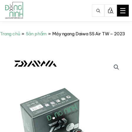
☰
Nhảy
tới
Trang chủ
Sản phẩm
Máy ngang Daiwa SS Air TW – 2023
nội
dung