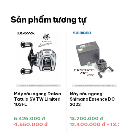
Sản phẩm tương tự
Máy câu ngang Daiwa
Máy câu ngang
Tatula SV TW Limited
Shimano Exsence DC
103HL
2022
5.426.000 đ
13.200.000 đ
4.550.000 đ
12.400.000 đ - 13.200.