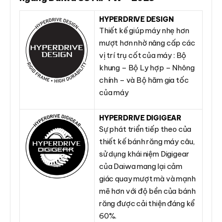
HYPERDRIVE DESIGN
Thiết kế giúp máy nhẹ hơn
mượt hơn nhờ nâng cấp các
vị trí trụ cốt của máy : Bộ
khung – Bộ Ly hợp – Nhông
chính – và Bộ hãm gia tốc
của máy
HYPERDRIVE DIGIGEAR
Sự phát triển tiếp theo của
thiết kế bánh răng máy câu,
sử dụng khái niệm Digigear
của Daiwa mang lại cảm
giác quay mượt mà và mạnh
mẽ hơn với độ bền của bánh
răng được cải thiện đáng kể
60%.