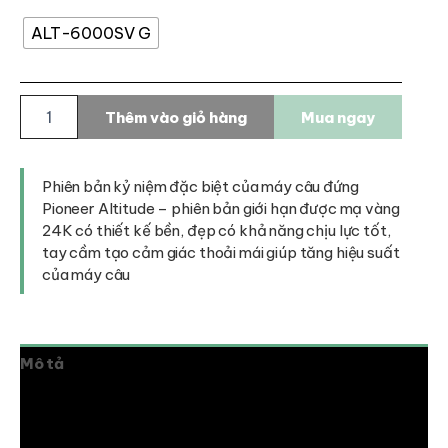
ALT-6000SV G
Máy
Thêm vào giỏ hàng
Mua ngay
câu
đứng
Pioneer
Altitude
Phiên bản kỷ niệm đặc biệt của máy câu đứng
-
Pioneer Altitude – phiên bản giới hạn được mạ vàng
phiên
24K có thiết kế bền, đẹp có khả năng chịu lực tốt,
bản
tay cầm tạo cảm giác thoải mái giúp tăng hiệu suất
giới
của máy câu
hạn
mạ
vàng
24K
Mô tả
số
lượng
Thông tin bổ sung
Đánh giá (0)