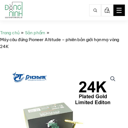
☰
Nhảy
tới
Trang chủ
Sản phẩm
nội
Máy câu đứng Pioneer Altitude – phiên bản giới hạn mạ vàng
dung
24K