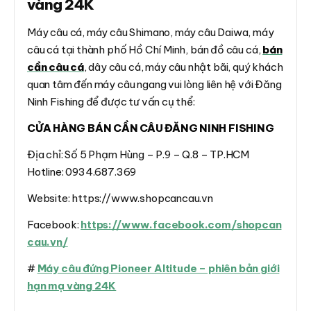
vàng 24K
Máy câu cá, máy câu Shimano, máy câu Daiwa, máy
câu cá tại thành phố Hồ Chí Minh, bán đồ câu cá,
bán
cần câu cá
, dây câu cá, máy câu nhật bãi, quý khách
quan tâm đến máy câu ngang vui lòng liên hệ với Đăng
Ninh Fishing để được tư vấn cụ thể:
CỬA HÀNG BÁN CẦN CÂU ĐĂNG NINH FISHING
Địa chỉ: Số 5 Phạm Hùng – P.9 – Q.8 – TP.HCM
Hotline: 0934.687.369
Website: https://www.shopcancau.vn
Facebook:
https://www.facebook.com/shopcan
cau.vn/
#
Máy câu đứng Pioneer Altitude – phiên bản giới
hạn mạ vàng 24K