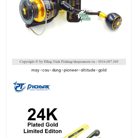
may-cau-dung-pioneer-altitude-gold