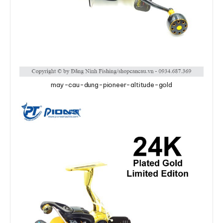
may-cau-dung-pioneer-altitude-gold