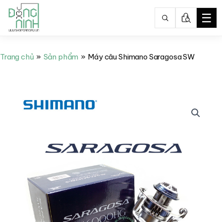
☰
Nhảy
tới
Trang chủ
Sản phẩm
Máy câu Shimano Saragosa SW
nội
dung