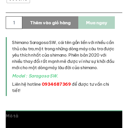
Máy
Thêm vào giỏ hàng
Mua ngay
câu
Shimano
Saragosa
SW
Shimano Saragosa SW, cái tên gắn liền với nhiều cần
số
thủ câu tra,một trong những dòng máy câu tra được
lượng
yêu thích nhất của shimano. Phiên bản 2020 với
nhiều thay đổi rất mạnh mẽ được ví như sự khởi đầu
mới cho một dòng máy lâu đời của shimano.
Model : Saragosa SW.
Liên hệ hotline
0934687369
để được tư vấn chi
tiết!
Mô tả
Thông tin bổ sung