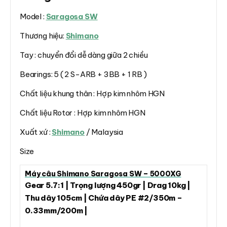
Model :
Saragosa SW
Thương hiệu:
Shimano
Tay : chuyển đổi dễ dàng giữa 2 chiều
Bearings: 5 ( 2 S-ARB + 3BB + 1 RB )
Chất liệu khung thân : Hợp kim nhôm HGN
Chất liệu Rotor : Hợp kim nhôm HGN
Xuất xứ :
Shimano
/ Malaysia
Size
Máy câu Shimano Saragosa SW – 5000XG
Gear 5.7:1 | Trọng lượng 450gr | Drag 10kg |
Thu dây 105cm | Chứa dây PE #2/350m –
0.33mm/200m |