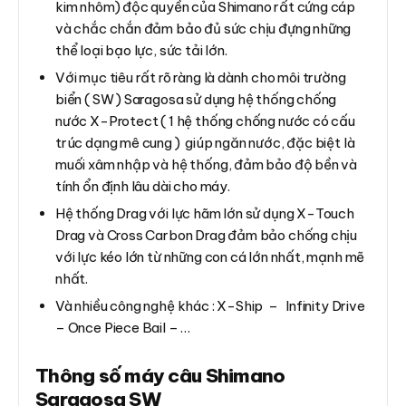
kim nhôm) độc quyền của Shimano rất cứng cáp
và chắc chắn đảm bảo đủ sức chịu đựng những
thể loại bạo lực, sức tải lớn.
Với mục tiêu rất rõ ràng là dành cho môi trường
biển ( SW ) Saragosa sử dụng hệ thống chống
nước X-Protect ( 1 hệ thống chống nước có cấu
trúc dạng mê cung ) giúp ngăn nước, đặc biệt là
muối xâm nhập và hệ thống, đảm bảo độ bền và
tính ổn định lâu dài cho máy.
Hệ thống Drag với lực hãm lớn sử dụng X-Touch
Drag và Cross Carbon Drag đảm bảo chống chịu
với lực kéo lớn từ những con cá lớn nhất, mạnh mẽ
nhất.
Và nhiều công nghệ khác : X-Ship – Infinity Drive
– Once Piece Bail – …
Thông số máy câu Shimano
Saragosa SW