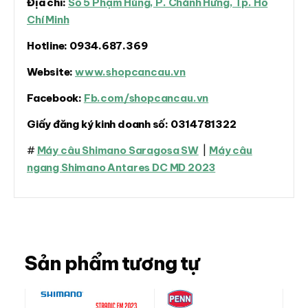
Địa chỉ:
Số 5 Phạm Hùng, P. Chánh Hưng, Tp. Hồ
Chí Minh
Hotline:
0934.687.369
Website:
www.shopcancau.vn
Facebook:
Fb.com/shopcancau.vn
Giấy đăng ký kinh doanh số:
0314781322
#
Máy câu Shimano Saragosa SW
|
Máy câu
ngang Shimano Antares DC MD 2023
Sản phẩm tương tự