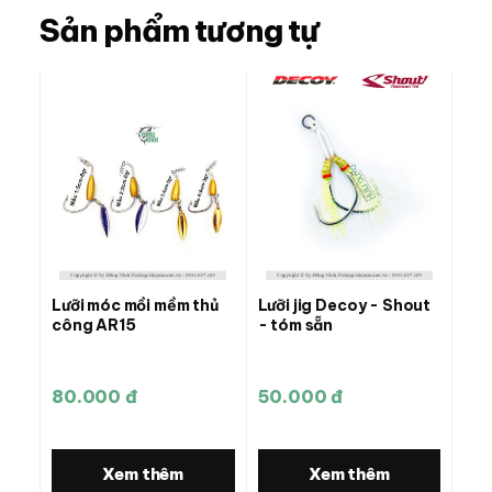
Sản phẩm tương tự
Lưỡi móc mồi mềm thủ
Lưỡi jig Decoy - Shout
công AR15
- tóm sẵn
80.000 đ
50.000 đ
Xem thêm
Xem thêm