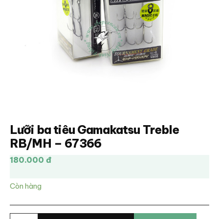
Lưỡi ba tiêu Gamakatsu Treble
RB/MH – 67366
180.000 đ
Còn hàng
Lưỡi