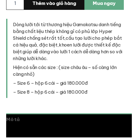
Thêm vào giỏ hàng
Mua ngay
ba
tiêu
Gamakatsu
Treble
Dòng lưỡi tới từ thương hiệu Gamakatsu danh tiếng
RB/MH
bằng chất liệu thép không gỉ có phủ lớp Hyper
-
Shield chống sét rất tốt,cấu tạo lưỡi cho phép bắt
67366
cá hiệu quả, đặc biệt,khoen lưỡi được thiết kế đặc
số
biệt giúp dễ dàng vào lưỡi 1 cách dễ dàng hơn so với
lượng
những lưỡi khác.
Hiện có sẵn các size : ( size châu âu – số càng lớn
càng nhỏ)
– Size 6 – hộp 6 cái – giá 180.000đ
– Size 8 – hộp 6 cái – giá 180.000đ
Mô tả
Đánh giá (0)