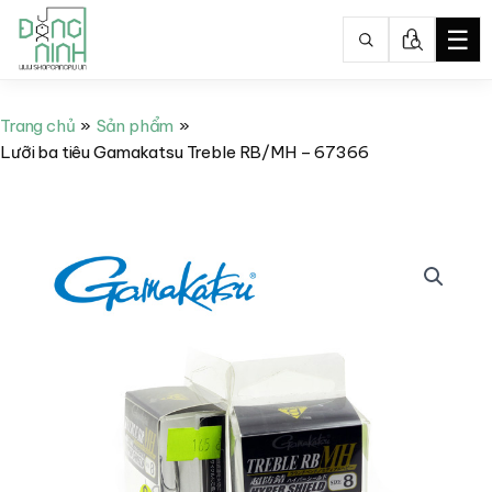
☰
Nhảy
tới
Trang chủ
Sản phẩm
nội
Lưỡi ba tiêu Gamakatsu Treble RB/MH – 67366
dung