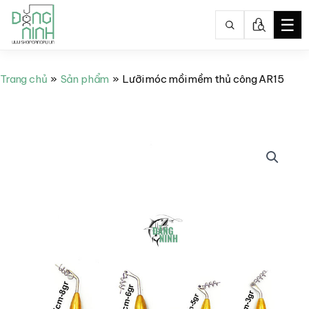
☰
Nhảy
tới
Trang chủ
Sản phẩm
Lưỡi móc mồi mềm thủ công AR15
nội
dung