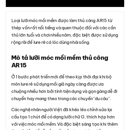
Đánh giá (0)
Loại lưỡi móc mồi mềm được làm thủ công AR15 từ
thép vốn rất nổi tiếng và quen thuộc đối với các cần
thủ lớn tuổi và chơi nhiều năm, đặc biệt được sử dụng
rộng rãi để lure rê cá lóc dùng nhái sống.
Mô tả lưỡi móc mồi mềm thủ công
AR15
Ở 1 bước phát triển mới để theo kịp thời đại khi bộ
môn lure rê sử dụng mồi giả ngày càng được ưa
chuộng nhiều hơn bởi tính tiện dụng và gọn gàng dễ đi
chuyển hay mang theo trong các chuyến “du câu”.
Các nghệ nhân người Việt đã khéo léo chỉnh sửa lại
cấu tạo 1 chút để có dạng lưỡi chữ G, thích hợp hơn
với việc móc mồi mềm. Và đặc biệt sáng tạo khi thêm