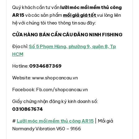
Quý khách cần tư vấn
lưỡi móc mồi mềm thủ công
AR15
và các sản phẩm
mồi giả giá tốt
vui lòng liên
hệ với chúng tôi theo thông tin sau đây:
CỬA HÀNG BÁN CẦN CÂU ĐĂNG NINH FISHING
Địa chỉ:
Số 5 Phạm Hùng, phường 9, quận 8, Tp
HCM
Hotline:
0934687369
Website: www.shopcancau.vn
Facebook: Fb.com/shopcancau.vn
Giấy chứng nhận đăng ký kinh doanh số:
0310867674
#
Lưỡi móc mồi mềm thủ công AR15
| Mồi giả
Normandy Vibration V60 – 9166