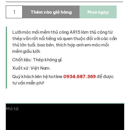
Lưỡi
Thêm vào giỏ hàng
Mua ngay
móc
mồi
mềm
thủ
Lưỡi móc mồi mềm thủ công AR15 làm thủ công từ
công
thép vốn rất nổi tiếng và quen thuộc đối với các cần
AR15
thủ lớn tuổi, bao bén, thích hợp anh em móc mồi
số
mềm giấu lưỡi.
lượng
Chất liệu : Thép không gỉ.
Xuất xứ : Việt Nam.
Quý khách liên hệ hotline
0934.687.369
để được
tư vấn miễn phí!
Mô tả
Thông tin bổ sung