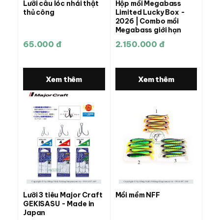
Lưỡi câu lóc nhái thật
Hộp mồi Megabass
thủ công
Limited Lucky Box -
2026 | Combo mồi
Megabass giới hạn
65.000 đ
2.150.000 đ
Xem thêm
Xem thêm
Lưỡi 3 tiêu Major Craft
Mồi mềm NFF
GEKISASU - Made in
Japan