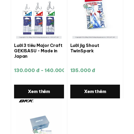
Lưỡi 3 tiêu Major Craft
Lưỡi jig Shout
GEKISASU - Made in
TwinSpark
Japan
130.000 đ - 140.000 đ
135.000 đ
Xem thêm
Xem thêm