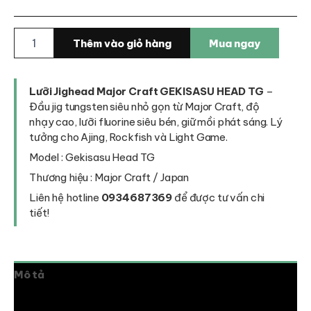
Lưỡi
Thêm vào giỏ hàng
Mua ngay
Jighead
Major
Craft
Gekisasu
Lưỡi Jighead Major Craft GEKISASU HEAD TG
–
Head
Đầu jig tungsten siêu nhỏ gọn từ Major Craft, độ
TG
nhạy cao, lưỡi fluorine siêu bén, giữ mồi phát sáng. Lý
-
tưởng cho Ajing, Rockfish và Light Game.
siêu
Model : Gekisasu Head TG
bén
dành
Thương hiệu : Major Craft / Japan
cho
Liên hệ hotline
0934687369
để được tư vấn chi
mồi
tiết!
nhỏ
số
lượng
Mô tả
Đánh giá (0)