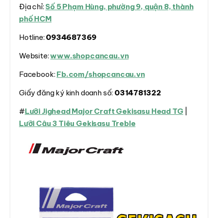
Địa chỉ:
Số 5 Phạm Hùng, phường 9, quận 8, thành
phố HCM
Hotline:
0934687369
Website:
www.shopcancau.vn
Facebook:
Fb.com/shopcancau.vn
Giấy đăng ký kinh doanh số:
0314781322
#
Lưỡi Jighead Major Craft Gekisasu Head TG
|
Lưỡi Câu 3 Tiêu Gekisasu Treble