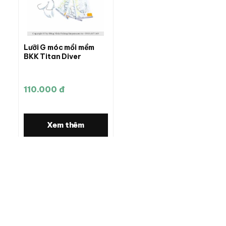
Lưỡi G móc mồi mềm
BKK Titan Diver
110.000 đ
Xem thêm