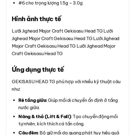
#6 cho trọng lượng 1.5g – 3.0g
Hỉnh ảnh thực tế
Lưỡi Jighead Major Craft Gekisasu Head TG Lưỡi
Jighead Major Craft Gekisasu Head TG Lưỡi Jighead
Major Craft Gekisasu Head TG Lưỡi Jighead Major
Craft Gekisasu Head TG
Ứng dụng thực tế
GEKISASU HEAD TG phù hợp với nhiều kỹ thuật câu
như:
Rê tầng giữa
:
Giúp mồi di chuyển ổn định ở tầng
nước giữa.
Nâng & thả (Lift & Fall)
:
Tạo chuyển động mồi
tự nhiên, kích thích cá tấn công.
Câu đêm
:
Bộ giữ mồi dạ quang phát huy hiệu quả