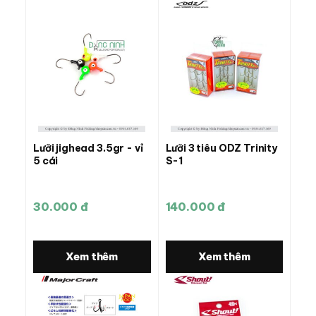
Lưỡi jighead 3.5gr - vỉ
Lưỡi 3 tiêu ODZ Trinity
5 cái
S-1
30.000 đ
140.000 đ
Xem thêm
Xem thêm