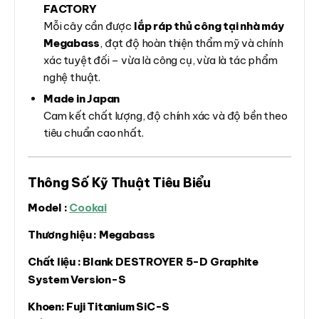
FACTORY
Mỗi cây cần được
lắp ráp thủ công tại nhà máy
Megabass
, đạt độ hoàn thiện thẩm mỹ và chính
xác tuyệt đối – vừa là công cụ, vừa là tác phẩm
nghệ thuật.
Made in Japan
Cam kết chất lượng, độ chính xác và độ bền theo
tiêu chuẩn cao nhất.
Thông Số Kỹ Thuật Tiêu Biểu
Model :
Cookai
Thương hiệu : Megabass
Chất liệu : Blank DESTROYER 5-D Graphite
System Version-S
Khoen: Fuji Titanium SiC-S