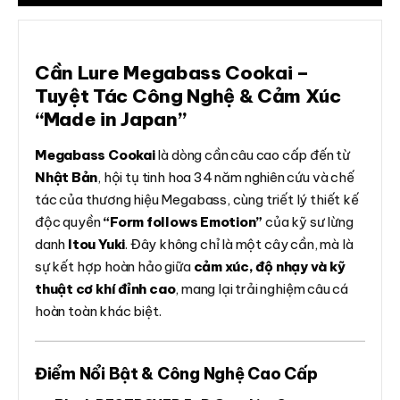
Cần Lure Megabass Cookai –
Tuyệt Tác Công Nghệ & Cảm Xúc
“Made in Japan”
Megabass Cookai
là dòng cần câu cao cấp đến từ
Nhật Bản
, hội tụ tinh hoa 34 năm nghiên cứu và chế
tác của thương hiệu Megabass, cùng triết lý thiết kế
độc quyền
“Form follows Emotion”
của kỹ sư lừng
danh
Itou Yuki
. Đây không chỉ là một cây cần, mà là
sự kết hợp hoàn hảo giữa
cảm xúc, độ nhạy và kỹ
thuật cơ khí đỉnh cao
, mang lại trải nghiệm câu cá
hoàn toàn khác biệt.
Điểm Nổi Bật & Công Nghệ Cao Cấp