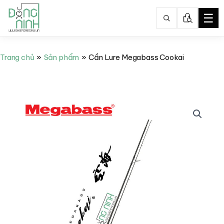
☰
Nhảy
tới
Trang chủ
Sản phẩm
Cần Lure Megabass Cookai
nội
dung