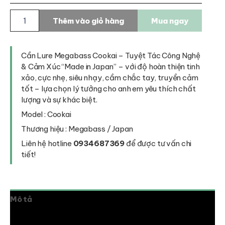
Cần
Thêm vào giỏ hàng
Mua ngay
Lure
Megabass
Cookai
số
Cần Lure Megabass Cookai – Tuyệt Tác Công Nghệ
lượng
& Cảm Xúc “Made in Japan” – với độ hoàn thiện tinh
xảo, cực nhẹ, siêu nhạy, cầm chắc tay, truyền cảm
tốt – lựa chọn lý tưởng cho anh em yêu thích chất
lượng và sự khác biệt.
Model : Cookai
Thương hiệu : Megabass / Japan
Liên hệ hotline
0934687369
để được tư vấn chi
tiết!
Mô tả
Thông tin bổ sung