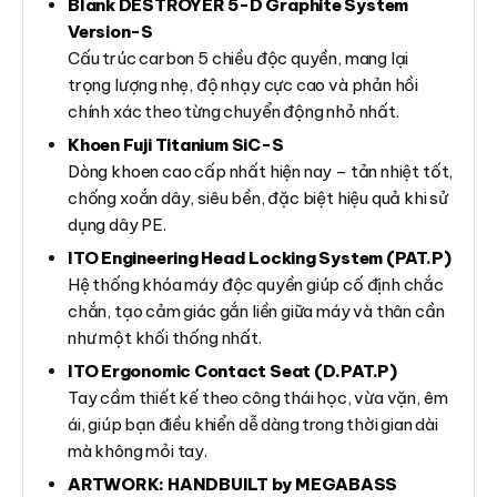
Blank DESTROYER 5-D Graphite System
Version-S
Cấu trúc carbon 5 chiều độc quyền, mang lại
trọng lượng nhẹ, độ nhạy cực cao và phản hồi
chính xác theo từng chuyển động nhỏ nhất.
Khoen Fuji Titanium SiC-S
Dòng khoen cao cấp nhất hiện nay – tản nhiệt tốt,
chống xoắn dây, siêu bền, đặc biệt hiệu quả khi sử
dụng dây PE.
ITO Engineering Head Locking System (PAT.P)
Hệ thống khóa máy độc quyền giúp cố định chắc
chắn, tạo cảm giác gắn liền giữa máy và thân cần
như một khối thống nhất.
ITO Ergonomic Contact Seat (D.PAT.P)
Tay cầm thiết kế theo công thái học, vừa vặn, êm
ái, giúp bạn điều khiển dễ dàng trong thời gian dài
mà không mỏi tay.
ARTWORK: HANDBUILT by MEGABASS