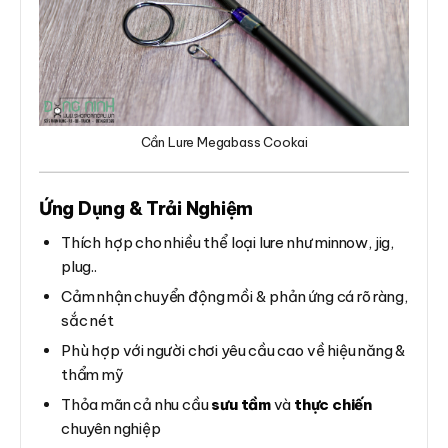
Cần Lure Megabass Cookai
Ứng Dụng & Trải Nghiệm
Thích hợp cho nhiều thể loại lure như minnow, jig,
plug..
Cảm nhận chuyển động mồi & phản ứng cá rõ ràng,
sắc nét
Phù hợp với người chơi yêu cầu cao về hiệu năng &
thẩm mỹ
Thỏa mãn cả nhu cầu
sưu tầm
và
thực chiến
chuyên nghiệp