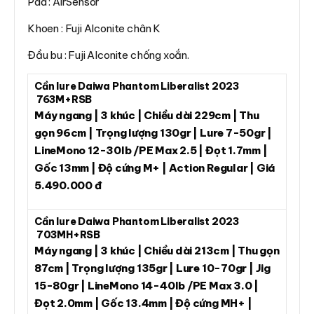
Pad : AirSensor
Khoen : Fuji Alconite chân K
Đầu bu : Fuji Alconite chống xoắn.
Cần lure Daiwa Phantom Liberalist 2023
763M+RSB
Máy ngang | 3 khúc | Chiều dài 229cm | Thu
gọn 96cm | Trọng lượng 130gr | Lure 7-50gr |
LineMono 12-30lb /PE Max 2.5 | Đọt 1.7mm |
Gốc 13mm | Độ cứng M+ | Action Regular | Giá
5.490.000 đ
Cần lure Daiwa Phantom Liberalist 2023
703MH+RSB
Máy ngang | 3 khúc | Chiều dài 213cm | Thu gọn
87cm | Trọng lượng 135gr | Lure 10-70gr | Jig
15-80gr | LineMono 14-40lb /PE Max 3.0 |
Đọt 2.0mm | Gốc 13.4mm | Độ cứng MH+ |