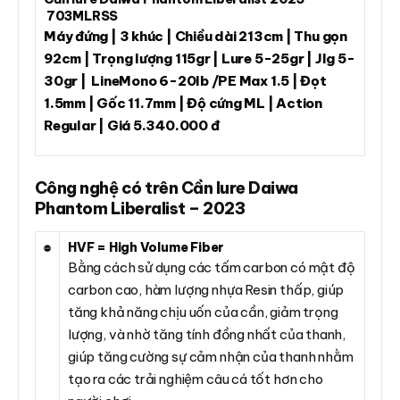
703MLRSS
Máy đứng | 3 khúc | Chiều dài 213cm | Thu gọn
92cm | Trọng lượng 115gr | Lure 5-25gr | JIg 5-
30gr | LineMono 6-20lb /PE Max 1.5 | Đọt
1.5mm | Gốc 11.7mm | Độ cứng ML | Action
Regular | Giá 5.340.000 đ
Công nghệ có trên Cần lure Daiwa
Phantom Liberalist – 2023
HVF = High Volume Fiber
Bằng cách sử dụng các tấm carbon có mật độ
carbon cao, hàm lượng nhựa Resin thấp, giúp
tăng khả năng chịu uốn của cần, giảm trọng
lượng, và nhờ tăng tính đồng nhất của thanh,
giúp tăng cường sự cảm nhận của thanh nhằm
tạo ra các trải nghiệm câu cá tốt hơn cho