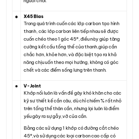
người chơi.
X45 Bias
Trong quá trình cuốn các lớp carbon tạo hình
thanh, các lớp carbon liên tiếp nhau sẽ được
cuốn chéo theo 1 góc 45°, điều này giúp tăng
cường kết cấu tổng thể của thanh,giúp cần
chắc hơn, khỏe hơn, và đặc biệt tạo ra khả
năng chịu uốn theo mọi hướng, không có góc
chết và các điểm sống lưng trên thanh.
V-Joint
Khớp nối luôn là vấn đề gây khó khăn cho các
kỹ sư thiết kế cần câu, dù chỉ chiếm % rất nhỏ
trên tổng thể thân cần, nhưng lại luôn là điểm
yếu gây ra sự gẫy,vỡ của cần.
Bằng các sử dụng 1 khớp có đường cắt chéo
45°,và sử dụng các loại carbon cao cấp có