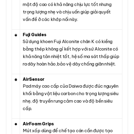
mật độ cao có khả năng chịu lực tốt nhưng
trọng lượng nhẹ và chịu uốn giúp giải quyết
vấn đề ở các khớp nối này.
Fuji Guides
Sử dụng khoen Fuji Alconite chân K có kiềng
bằng thép không gỉ kết hợp với sứ Alconite có
khả năng tản nhiệt tốt, hệ số ma sát thấp giúp
ra dây hoàn hảo,bảo vệ dây chống giãn nhiệt.
AirSensor
Pad máy cao cấp của Daiwa được đúc nguyên
khối bằng vật liệu carbon cho trọng lượng siêu
nhẹ, độ truyền rung cảm cao và độ bền siêu
cấp.
AirFoam Grips
Mút xốp dùng để chế tạo cán cần được tạo