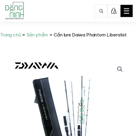
☰
Nhảy
tới
Trang chủ
Sản phẩm
Cần lure Daiwa Phantom Liberalist
nội
dung