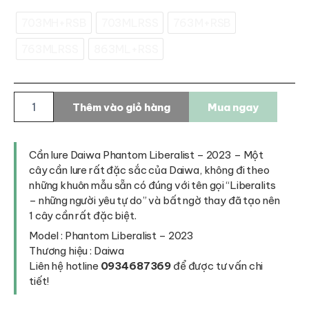
703MH+RSB
703MLRSS
763M+RSB
763MLRSS
863ML+RSS
Cần
Thêm vào giỏ hàng
Mua ngay
lure
Daiwa
Phantom
Liberalist
Cần lure Daiwa Phantom Liberalist – 2023 – Một
số
cây cần lure rất đặc sắc của Daiwa, không đi theo
lượng
những khuôn mẫu sẵn có đúng với tên gọi “Liberalits
– những người yêu tự do” và bất ngờ thay đã tạo nên
1 cây cần rất đặc biệt.
Model : Phantom Liberalist – 2023
Thương hiệu : Daiwa
Liên hệ hotline
0934687369
để được tư vấn chi
tiết!