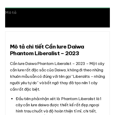
Mô tả
Thông tin bổ sung
Mô tả chi tiết Cần lure Daiwa
Phantom Liberalist – 2023
Cần lure Daiwa Phantom Liberalist – 2023 – Một cây
cần lure rất đặc sắc của Daiwa, không đi theo những
khuôn mẫu sẵn có đúng với tên gọi “Liberalits – những
người yêu tự do” và bất ngờ thay đã tạo nên 1 cây
cần rất đặc biệt.
Đầu tiên phải nhận xét là Phantom Liberalist là 1
cây cần lure daiwa được thiết kế rất đẹp,ngoại
hình trau chuốt và độ hoàn thiện tỉ mỉ, chi tiết,