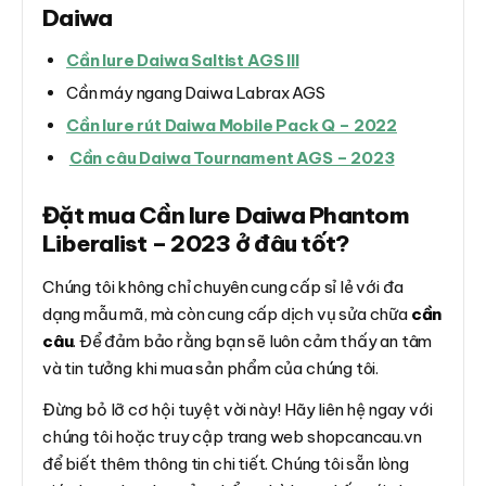
Daiwa
Cần lure Daiwa Saltist AGS III
Cần máy ngang Daiwa Labrax AGS
Cần lure rút Daiwa Mobile Pack Q – 2022
Cần câu Daiwa Tournament AGS – 2023
Đặt mua Cần lure Daiwa Phantom
Liberalist – 2023 ở đâu tốt?
Chúng tôi không chỉ chuyên cung cấp sỉ lẻ với đa
dạng mẫu mã, mà còn cung cấp dịch vụ sửa chữa
cần
câu
. Để đảm bảo rằng bạn sẽ luôn cảm thấy an tâm
và tin tưởng khi mua sản phẩm của chúng tôi.
Đừng bỏ lỡ cơ hội tuyệt vời này! Hãy liên hệ ngay với
chúng tôi hoặc truy cập trang web shopcancau.vn
để biết thêm thông tin chi tiết. Chúng tôi sẵn lòng