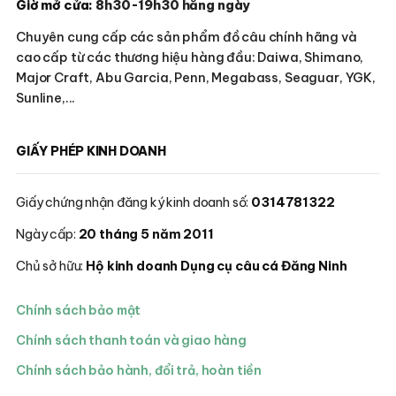
Giờ mở cửa:
8h30-19h30 hằng ngày
Chuyên cung cấp các sản phẩm đồ câu chính hãng và
cao cấp từ các thương hiệu hàng đầu: Daiwa, Shimano,
Major Craft, Abu Garcia, Penn, Megabass, Seaguar, YGK,
Sunline,...
GIẤY PHÉP KINH DOANH
Giấy chứng nhận đăng ký kinh doanh số:
0314781322
Ngày cấp:
20 tháng 5 năm 2011
Chủ sở hữu:
Hộ kinh doanh Dụng cụ câu cá Đăng Ninh
Chính sách bảo mật
Chính sách thanh toán và giao hàng
Chính sách bảo hành, đổi trả, hoàn tiền