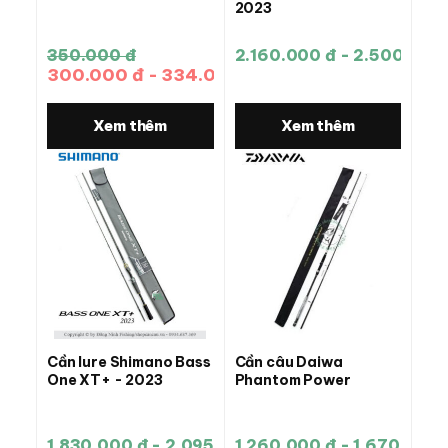
2023
350.000 đ
2.160.000 đ - 2.500.000
300.000 đ - 334.000 đ
Xem thêm
Xem thêm
Cần lure Shimano Bass
Cần câu Daiwa
One XT+ - 2023
Phantom Power
1.830.000 đ - 2.095.000 đ
1.260.000 đ - 1.670.000 