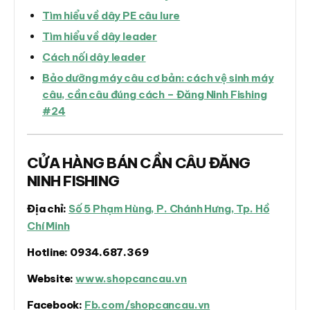
Tìm hiểu về dây PE câu lure
Tìm hiểu về dây leader
Cách nối dây leader
Bảo dưỡng máy câu cơ bản: cách vệ sinh máy
câu, cần câu đúng cách – Đăng Ninh Fishing
#24
CỬA HÀNG BÁN CẦN CÂU ĐĂNG
NINH FISHING
Địa chỉ:
Số 5 Phạm Hùng, P. Chánh Hưng, Tp. Hồ
Chí Minh
Hotline:
0934.687.369
Website:
www.shopcancau.vn
Facebook:
Fb.com/shopcancau.vn