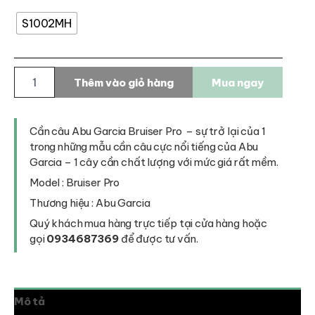
S1002MH
Cần
Thêm vào giỏ hàng
Mua ngay
câu
Abu
Garcia
Bruiser
Cần câu Abu Garcia Bruiser Pro – sự trở lại của 1
Pro
trong những mẫu cần câu cực nổi tiếng của Abu
số
Garcia – 1 cây cần chất lượng với mức giá rất mềm.
lượng
Model : Bruiser Pro
Thương hiệu : Abu Garcia
Quý khách mua hàng trực tiếp tại cửa hàng hoặc
gọi
0934687369
để được tư vấn.
Mô tả