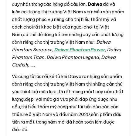
duy nhất trong các hãng đồ câu lớn,
Daiwa
đã và
luôn coi trọng thị trường Việt Nam với nhiều sản phẩm
chất lượng phục vụ riêng cho thị hiếu,thẩm mỹ và
cách chơi rất khác biệt của người chơi tại Việt
Nam,có thể dễ dàng kể tên những cây cần chất lượng
dành riêng cho thị trường Việt Nam như :
Daiwa
Phantom Snapper,
Daiwa Phantom Power
, Daiwa
Phantom Titan, Daiwa Phantom Legend, Daiwa
Catfish,…..
Và cũng từ lâu rồi,kể từ khi Daiwa ra những sản phẩm
dành riêng cho thị trường Việt Nam thì những cần thủ
yêu thích bộ môn lure đã rất mong mỏi 1 cây cần chất
lượng,đẹp, với mức giá vừa phải đáp ứng được nhu
cầu,thị hiếu,thẩm mỹ cũng như túi tiền của các cần
thủ lure ở Việt Nam và đầu năm 2020,sản phẩm đầu
tiên ra mắt trong năm mới đã hoàn toàn làm được
điều đó.