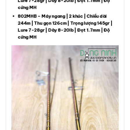
Lure 7-28gr | Dây 8-20lb | Đọt 1.7mm | Độ
cứng MH
802MHB – Máy ngang | 2 khúc | Chiều dài
244m | Thu gọn 126cm | Trọng lượng 145gr |
Lure 7-28gr | Dây 8-20lb | Đọt 1.7mm | Độ
cứng MH