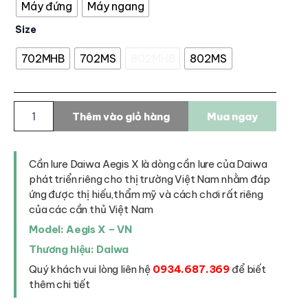
Máy đứng
Máy ngang
Size
702MHB
702MS
802MHB
802MS
Cần
Thêm vào giỏ hàng
Mua ngay
lure
Daiwa
AEGIS
X
Cần lure Daiwa Aegis X là dòng cần lure của Daiwa
-
phát triển riêng cho thị trường Việt Nam nhằm đáp
VietNam
ứng được thị hiếu,thẩm mỹ và cách chơi rất riêng
Special
của các cần thủ Việt Nam
Edition
Model: Aegis X – VN
số
lượng
Thương hiệu: Daiwa
Quý khách vui lòng liên hệ
0934.687.369
để biết
thêm chi tiết