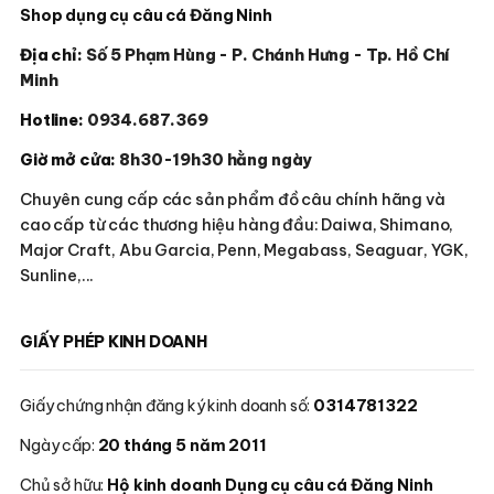
Shop dụng cụ câu cá Đăng Ninh
Địa chỉ:
Số 5 Phạm Hùng - P. Chánh Hưng - Tp. Hồ Chí
Minh
Hotline:
0934.687.369
Giờ mở cửa:
8h30-19h30 hằng ngày
Chuyên cung cấp các sản phẩm đồ câu chính hãng và
cao cấp từ các thương hiệu hàng đầu: Daiwa, Shimano,
Major Craft, Abu Garcia, Penn, Megabass, Seaguar, YGK,
Sunline,...
GIẤY PHÉP KINH DOANH
Giấy chứng nhận đăng ký kinh doanh số:
0314781322
Ngày cấp:
20 tháng 5 năm 2011
Chủ sở hữu:
Hộ kinh doanh Dụng cụ câu cá Đăng Ninh