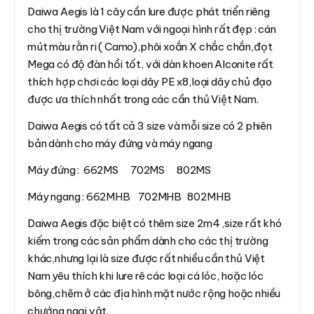
Daiwa Aegis là 1 cây cần lure được phát triển riêng
cho thị trường Việt Nam với ngoại hình rất đẹp : cán
mút màu rằn ri ( Camo),phôi xoắn X chắc chắn,đọt
Mega có độ đàn hồi tốt, với dàn khoen Alconite rất
thích hợp chơi các loại dây PE x8,loại dây chủ đạo
được ưa thích nhất trong các cần thủ Việt Nam.
Daiwa Aegis có tất cả 3 size và mỗi size có 2 phiên
bản dành cho máy đứng và máy ngang
Máy đứng : 662MS 702MS 802MS
Máy ngang : 662MHB 702MHB 802MHB
Daiwa Aegis đặc biệt có thêm size 2m4 ,size rất khó
kiếm trong các sản phẩm dành cho các thị trường
khác,nhưng lại là size được rất nhiều cần thủ Việt
Nam yêu thích khi lure rê các loại cá lóc, hoặc lóc
bông,chẽm ở các địa hình mặt nước rộng hoặc nhiều
chướng ngại vật.