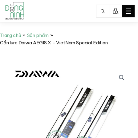
☰
Nhảy
tới
Trang chủ
Sản phẩm
nội
Cần lure Daiwa AEGIS X – VietNam Special Edition
dung