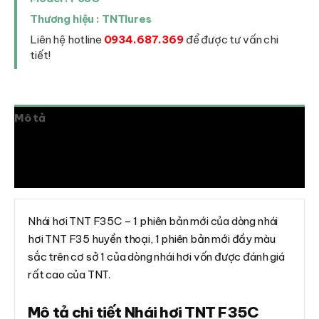
Thương hiệu : TNTlures
Liên hệ hotline
0934.687.369
để được tư vấn chi
tiết!
Mô tả
Thông tin bổ sung
Đánh giá (0)
Nhái hơi TNT F35C – 1 phiên bản mới của dòng nhái
hơi TNT F35 huyền thoại, 1 phiên bản mới đầy màu
sắc trên cơ sở 1 của dòng nhái hơi vốn được đánh giá
rất cao của TNT.
Mô tả chi tiết Nhái hơi TNT F35C