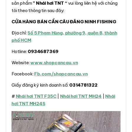
sản phẩm
” Nhái hơi TNT “
vui lòng liên hệ với chúng
tôi theo thông tin sau đây:
CỬA HÀNG BÁN CẦN CÂU ĐĂNG NINH FISHING
Địa chỉ:
Số 5 Phạm Hùng, phường 9, quận 8, thành
phố HCM
Hotline:
0934687369
Website:
www.shopcancau.vn
Facebook:
Fb.com/shopcancau.vn
Giấy đăng ký kinh doanh số:
0314781322
#
Nhái hơi TNT F35C
|
Nhái hơi TNT MH24
|
Nhái
hơi TNT MH24S