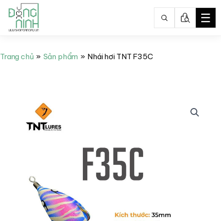
☰
Nhảy
tới
Trang chủ
Sản phẩm
Nhái hơi TNT F35C
nội
dung