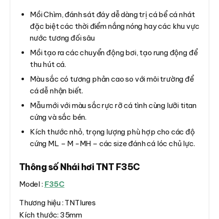
Mồi Chìm, đánh sát đáy dễ dàng trị cá bể cá nhát
đặc biệt các thời điểm nắng nóng hay các khu vực
nước tương đối sâu
Mồi tạo ra các chuyển động bơi, tạo rung động để
thu hút cá.
Màu sắc có tương phản cao so với môi trường để
cá dễ nhận biết.
Mẫu mới với màu sắc rực rỡ cá tình cùng lưỡi titan
cứng và sắc bén.
Kích thước nhỏ, trọng lượng phù hợp cho các độ
cứng ML – M -MH – các size đánh cá lóc chủ lực.
Thông số Nhái hơi TNT F35C
Model :
F35C
Thương hiệu : TNTlures
Kích thước: 35mm