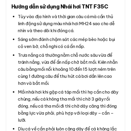
Hướng dẫn sử dụng Nhái hơi TNT F35C
Tùy vào địa hình và thời gian câu cá mà cần thủ
linh động sử dụng màu nhái hơi MH24 sao cho dễ
nhìn và theo dõi khi đóng cá.
Sáng sớm đánh chậm sát các mép bèo hoặc bụi
cỏ ven bờ, chỗ nghi có cá ẩn nấp.
Trưa nắng cá thường nằm chỗ nước sâu vừa để
tránh nắng, vừa để ẩn nấp chờ bắt mồi. Kiên nhẫn
câu bằng mồi nổi khoảng 10 đến 15 lượt ném trên
cùng 1 đường câu để thu hút cá bơi dần lên cao
hơn và bắt mồi.
Mồi nhái hơi khi gặp cá táp mồi thì hạ cần cho dây
chùng, nếu cá không tha mồi thì chờ 3 giây rồi
đóng, nếu cá tha mồi đi thì chờ dây căng thì đóng
bằng lực vừa phải, phù hợp với loại dây – cần –
lưỡi.
Dìu cá về cần phải luôn căng dây để cá không lắc