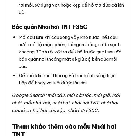
rơi mồi, sử dụng vợt hoặc kẹp để hỗ trợ đưa cá lên
bờ.
Bảo quản Nhái hơi TNT F35C
Mồi câu lure khi câu xong vảy khô nước, nếu câu
nước có độ mặn, phèn, thì ngâm bằng nước sạch
khoảng 30ph rồi vớt ra để khô trước quạt sau đó
bảo quản nơi thoáng mát sẽ giữ độ bền của mồi
câu.
Để chỗ khô ráo, thoáng và tránh ánh sáng trực
tiếp để body và lưỡi được lâu dài
Google Search : mồi câu, mồi câu lóc, mồi giả, mồi
nhái, mồi nhái hơi, nhái hơi, nhái hơi TNT, nhái hơi
câu lóc, nhái hơi câu sộp, nhái hơi F35C,
Tham khảo thêm các mẫu Nhái hơi
TNT