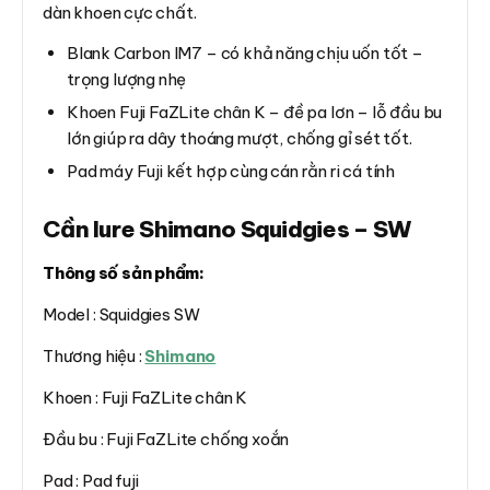
dàn khoen cực chất.
Blank Carbon IM7 – có khả năng chịu uốn tốt –
trọng lượng nhẹ
Khoen Fuji FaZLite chân K – đề pa lơn – lỗ đầu bu
lớn giúp ra dây thoáng mượt, chống gỉ sét tốt.
Pad máy Fuji kết hợp cùng cán rằn ri cá tính
Cần lure Shimano Squidgies – SW
Thông số sản phẩm:
Model : Squidgies SW
Thương hiệu :
Shimano
Khoen : Fuji FaZLite chân K
Đầu bu : Fuji FaZLite chống xoắn
Pad : Pad fuji