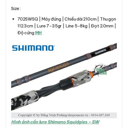
Size :
702SWSQ | Máy đứng | Chiều dài 210cm | Thu gọn
112.3cm | Lure 7-35gr | Line 5-8kg | Đọt 2.0mm |
Độ cứng
MH
Hình ảnh cần lure Shimano Squidgies – SW