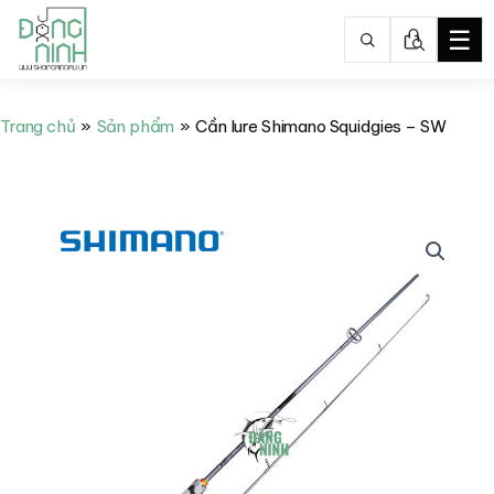
☰
Nhảy
tới
Trang chủ
Sản phẩm
Cần lure Shimano Squidgies – SW
nội
dung