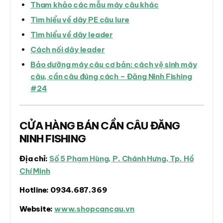
Tham khảo các mẫu máy câu khác
Tìm hiểu về dây PE câu lure
Tìm hiểu về dây leader
Cách nối dây leader
Bảo dưỡng máy câu cơ bản: cách vệ sinh máy
câu, cần câu đúng cách – Đăng Ninh Fishing
#24
CỬA HÀNG BÁN CẦN CÂU ĐĂNG
NINH FISHING
Địa chỉ:
Số 5 Phạm Hùng, P. Chánh Hưng, Tp. Hồ
Chí Minh
Hotline:
0934.687.369
Website:
www.shopcancau.vn