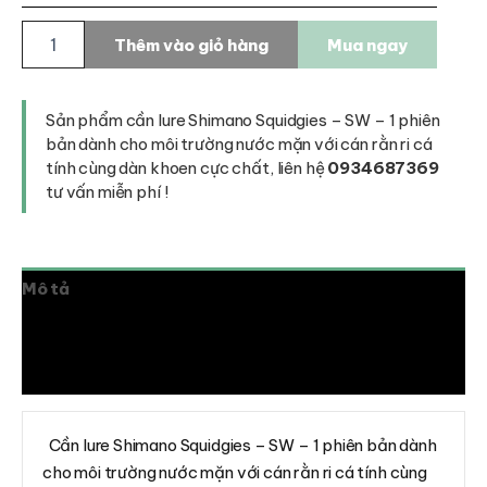
Cần
Thêm vào giỏ hàng
Mua ngay
lure
Shimano
Squidgies
-
Sản phẩm cần lure Shimano Squidgies – SW – 1 phiên
SW
bản dành cho môi trường nước mặn với cán rằn ri cá
số
tính cùng dàn khoen cực chất, liên hệ
0934687369
lượng
tư vấn miễn phí !
Mô tả
Thông tin bổ sung
Đánh giá (0)
Cần lure Shimano Squidgies – SW – 1 phiên bản dành
cho môi trường nước mặn với cán rằn ri cá tính cùng