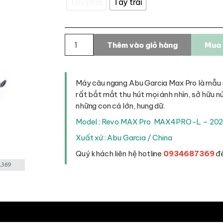
Tay phải
Tay trái
Máy
Thêm vào giỏ hàng
Mua 
câu
ngang
Abu
Garcia
Máy câu ngang Abu Garcia Max Pro là mẫu 
Max
rất bắt mắt thu hút mọi ánh nhìn, sở hữu n
Pro
những con cá lớn, hung dữ.
số
lượng
Model : Revo MAX Pro MAX4PRO-L – 20
Xuất xứ : Abu Garcia / China
Quý khách liên hệ hotline
0934687369
để