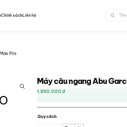
Tìm
n
Chính sách
Liên hệ
kiếm:
Max Pro
Máy câu ngang Abu Garc
1.850.000 đ
Quy cách