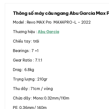
Thông số máy câu ngang Abu Garcia Max 
Model : Revo MAX Pro MAX4PRO-L – 2022
Thương hiệu :
Abu Garcia
Chiều tay : trái
Bearings : 7 +1
Gear Ratio : 7.1:1
Drag : 6.8kg
Trọng lượng : 210gr
Thu dây : 71cm / vòng
Chứa dây : Mono:0.32mm/110m
PE: 0.36mm/ 140m