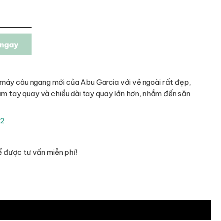
ngay
máy câu ngang mới của Abu Garcia với vẻ ngoài rất đẹp,
úm tay quay và chiều dài tay quay lớn hơn, nhắm đến săn
22
 được tư vấn miễn phí!