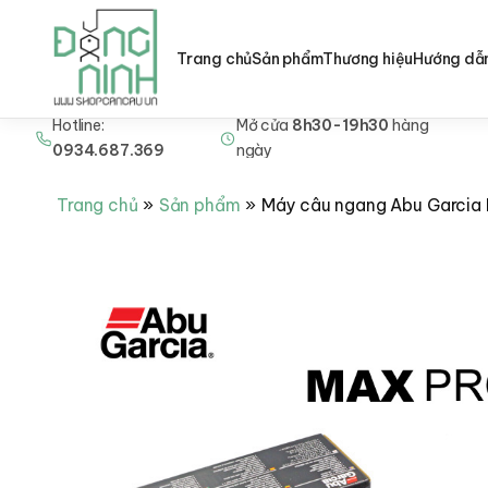
Trang chủ
Sản phẩm
Thương hiệu
Hướng dẫ
Hotline:
Mở cửa
8h30-19h30
hàng
Nhảy
0934.687.369
ngày
tới
nội
Trang chủ
Sản phẩm
Máy câu ngang Abu Garcia 
dung