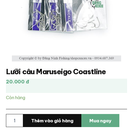
Lưỡi câu Maruseigo Coastline
20.000 đ
Còn hàng
Lưỡi
Thêm vào giỏ hàng
Mua ngay
câu
Maruseigo