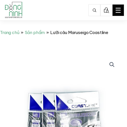
☰
Nhảy
tới
Trang chủ
Sản phẩm
Lưỡi câu Maruseigo Coastline
nội
dung