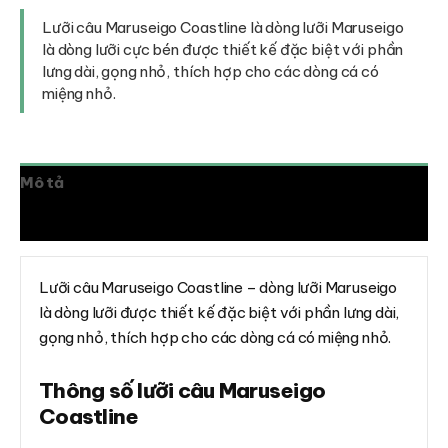
Coastline
số
Lưỡi câu Maruseigo Coastline là dòng lưỡi Maruseigo
lượng
là dòng lưỡi cực bén được thiết kế đặc biệt với phần
lưng dài, gọng nhỏ, thích hợp cho các dòng cá có
miệng nhỏ.
Mô tả
Đánh giá (0)
Lưỡi câu Maruseigo Coastline – dòng lưỡi Maruseigo
là dòng lưỡi được thiết kế đặc biệt với phần lưng dài,
gọng nhỏ, thích hợp cho các dòng cá có miệng nhỏ.
Thông số lưỡi câu Maruseigo
Coastline