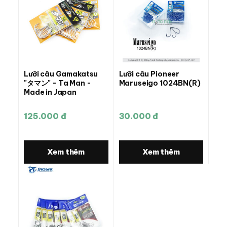
Lưỡi câu Gamakatsu
Lưỡi câu Pioneer
"タマン" - Ta Man -
Maruseigo 1024BN(R)
Made in Japan
125.000 đ
30.000 đ
Xem thêm
Xem thêm