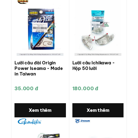
Lưỡi câu đài Origin
Lưỡi câu Ichikawa -
Power Iseama - Made
Hộp 50 lưỡi
in Taiwan
35.000 đ
180.000 đ
Xem thêm
Xem thêm