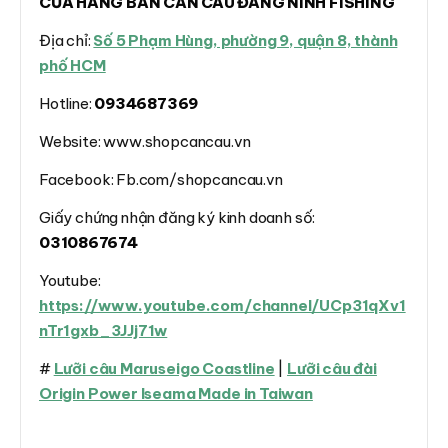
CỬA HÀNG BÁN CẦN CÂU ĐĂNG NINH FISHING
Địa chỉ:
Số 5 Phạm Hùng, phường 9, quận 8, thành
phố HCM
Hotline:
0934687369
Website: www.shopcancau.vn
Facebook: Fb.com/shopcancau.vn
Giấy chứng nhận đăng ký kinh doanh số:
0310867674
Youtube:
https://www.youtube.com/channel/UCp31qXv1
nTr1gxb_3JJj71w
#
Lưỡi câu Maruseigo Coastline
|
Lưỡi câu đài
Origin Power Iseama Made in Taiwan