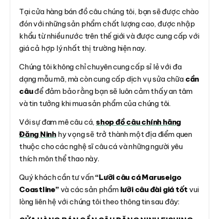
Tại cửa hàng bán đồ câu chúng tôi, bạn sẽ được chào
đón với những sản phẩm chất lượng cao, được nhập
khẩu từ nhiều nước trên thế giới và được cung cấp với
giá cả hợp lý nhất thị trường hiện nay.
Chúng tôi không chỉ chuyên cung cấp sỉ lẻ với đa
dạng mẫu mã, mà còn cung cấp dịch vụ sửa chữa
cần
câu
để đảm bảo rằng bạn sẽ luôn cảm thấy an tâm
và tin tưởng khi mua sản phẩm của chúng tôi.
Với sự đam mê câu cá,
shop đồ câu chính hãng
Đăng Ninh
hy vọng sẽ trở thành một địa điểm quen
thuộc cho các nghệ sĩ câu cá và những người yêu
thích môn thể thao này.
Quý khách cần tư vấn
“Lưỡi câu cá Maruseigo
Coastline”
và các sản phẩm
lưỡi câu đài giá tốt
vui
lòng liên hệ với chúng tôi theo thông tin sau đây: