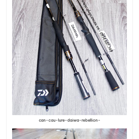
can-cau-lure-daiwa-rebellion-