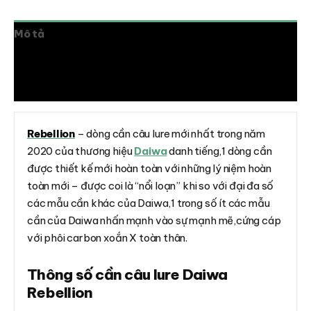
Mô tả
Thông tin bổ sung
Đánh giá (0)
Rebellion
– dòng cần câu lure mới nhất trong năm
2020 của thương hiệu
Daiwa
danh tiếng,1 dòng cần
được thiết kế mới hoàn toàn với những lý niệm hoàn
toàn mới – được coi là “nổi loạn” khi so với đại đa số
các mẫu cần khác của Daiwa,1 trong số ít các mẫu
cần của Daiwa nhấn mạnh vào sự mạnh mẽ,cứng cáp
với phôi carbon xoắn X toàn thân.
Thông số cần câu lure Daiwa
Rebellion