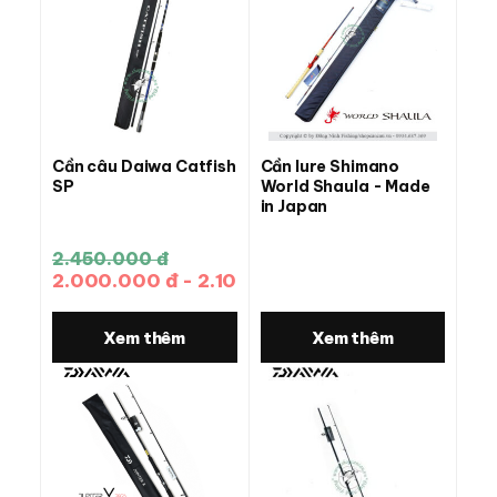
Cần câu Daiwa Catfish
Cần lure Shimano
SP
World Shaula - Made
in Japan
2.450.000 đ
2.000.000 đ - 2.100.000 đ
Xem thêm
Xem thêm