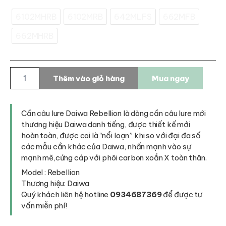
6102MHRB
6102MRB
642MLFS
662MFB
662MHRB
Cần
Thêm vào giỏ hàng
Mua ngay
câu
lure
Daiwa
Rebellion
Cần câu lure Daiwa Rebellion là dòng cần câu lure mới
số
thương hiệu Daiwa danh tiếng, được thiết kế mới
lượng
hoàn toàn, được coi là “nổi loạn” khi so với đại đa số
các mẫu cần khác của Daiwa, nhấn mạnh vào sự
mạnh mẽ,cứng cáp với phôi carbon xoắn X toàn thân.
Model : Rebellion
Thương hiệu: Daiwa
Quý khách liên hệ hotline
0934687369
để được tư
vấn miễn phí!