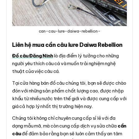
can-cau-lure-daiwa-rebellion-
Liên hệ mua cần câu lure Daiwa Rebellion
Đồ câu Đăng Ninh
là địa điểm lý tưởng cho những
người yêu thích câu cá và muốn trải nghiệm nghệ
thuật của việc câu cá.
Tại cửa hàng bán đồ câu chúng tôi, bạn sẽ được chào
đón với những sản phẩm chất lượng cao, được nhập
khẩu từ nhiều nước trên thế giới và được cung cấp với
giá cả hợp lý nhất thị trường hiện nay.
Chúng tôi không chỉ chuyên cung cấp sỉ lẻ với đa
dạng mẫu mã, mà còn cung cấp dịch vụ sửa chữa
cần
câu
để đảm bảo rằng bạn sẽ luôn cảm thấy an tâm