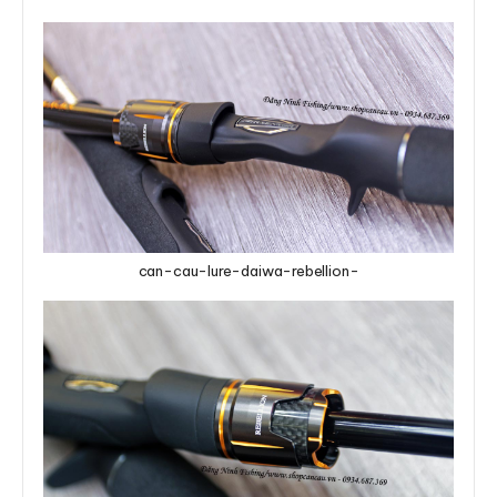
can-cau-lure-daiwa-rebellion-