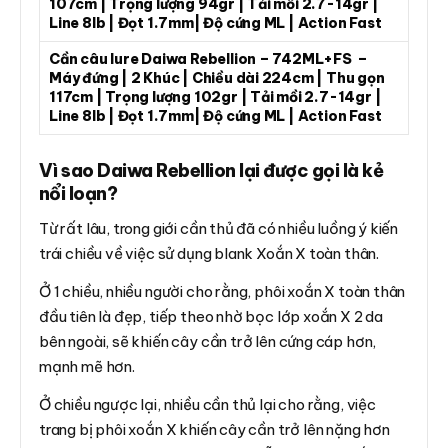
107cm | Trọng lượng 94gr | Tải mồi 2.7-14gr |
Line 8lb | Đọt 1.7mm| Độ cứng ML | Action Fast
Cần câu lure Daiwa Rebellion – 742ML+FS –
Máy đứng | 2 Khúc | Chiều dài 224cm | Thu gọn
117cm | Trọng lượng 102gr | Tải mồi 2.7-14gr |
Line 8lb | Đọt 1.7mm| Độ cứng ML | Action Fast
Vì sao Daiwa Rebellion lại được gọi là kẻ
nổi loạn?
Từ rất lâu, trong giới cần thủ đã có nhiều luồng ý kiến
trái chiều về việc sử dụng blank Xoắn X toàn thân.
Ở 1 chiều, nhiều người cho rằng, phôi xoắn X toàn thân
đầu tiên là đẹp, tiếp theo nhờ bọc lớp xoắn X 2 da
bên ngoài, sẽ khiến cây cần trở lên cứng cáp hơn,
mạnh mẽ hơn.
Ở chiều ngược lại, nhiều cần thủ lại cho rằng, việc
trang bị phôi xoắn X khiến cây cần trở lên nặng hơn