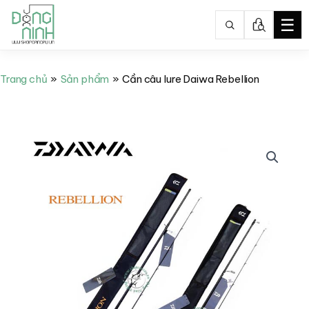
☰
Nhảy
tới
Trang chủ
Sản phẩm
Cần câu lure Daiwa Rebellion
nội
dung