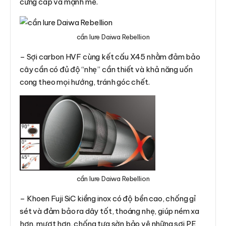
cứng cáp và mạnh mẽ.
cần lure Daiwa Rebellion
– Sợi carbon HVF cùng kết cấu X45 nhằm đảm bảo
cây cần có đủ độ “nhẹ” cần thiết và khả năng uốn
cong theo mọi hướng, tránh góc chết.
cần lure Daiwa Rebellion
– Khoen Fuji SiC kiềng inox có độ bền cao, chống gỉ
sét và đảm bảo ra dây tốt, thoáng nhẹ, giúp ném xa
hơn, mượt hơn, chống tưa sờn bảo vệ những sợi PE