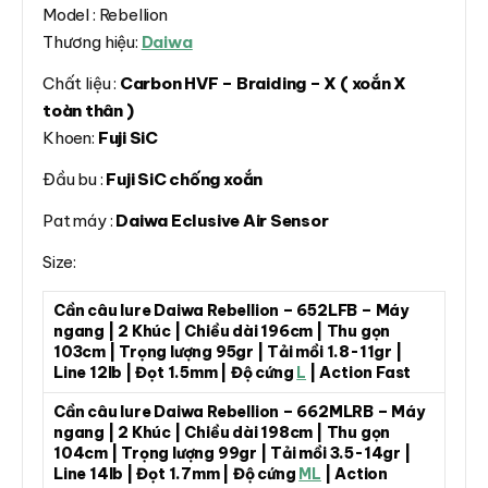
Model : Rebellion
Thương hiệu:
Daiwa
Chất liệu :
Carbon HVF – Braiding – X ( xoắn X
toàn thân )
Khoen:
Fuji SiC
Đầu bu :
Fuji SiC chống xoắn
Pat máy :
Daiwa Eclusive Air Sensor
Size:
Cần câu lure Daiwa Rebellion – 652LFB – Máy
ngang | 2 Khúc | Chiều dài 196cm | Thu gọn
103cm | Trọng lượng 95gr | Tải mồi 1.8-11gr |
Line 12lb | Đọt 1.5mm | Độ cứng
L
| Action Fast
Cần câu lure Daiwa Rebellion – 662MLRB – Máy
ngang | 2 Khúc | Chiều dài 198cm | Thu gọn
104cm | Trọng lượng 99gr | Tải mồi 3.5-14gr |
Line 14lb | Đọt 1.7mm | Độ cứng
ML
| Action