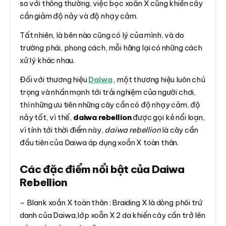
so với thông thường, việc bọc xoẵn X cũng khiến cây
cần giảm độ nảy và độ nhạy cảm.
Tất nhiên, là bên nào cũng có lý của mình, và do
trường phái, phong cách, mỗi hãng lại có những cách
xử lý khác nhau.
Đối với thương hiệu
Daiwa
, một thương hiệu luôn chú
trọng và nhấn mạnh tới trải nghiệm của người chơi,
thì những ưu tiên những cây cần có độ nhạy cảm, độ
nảy tốt, vì thế,
daiwa rebellion
được gọi kẻ nổi loạn,
vì tính tới thời điểm này,
daiwa rebellion
là cây cần
đầu tiên của Daiwa áp dụng xoắn X toàn thân.
Các đặc điểm nổi bật của Daiwa
Rebellion
– Blank xoắn X toàn thân : Braiding X là dòng phôi trứ
danh của Daiwa,lớp xoẵn X 2 da khiến cây cần trở lên