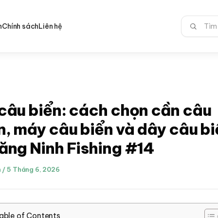
Tìm
n
Chính sách
Liên hệ
kiếm:
câu biển: cách chọn cần câu
n, máy câu biển và dây câu bi
ăng Ninh Fishing #14
h
/
5 Tháng 6, 2026
able of Contents