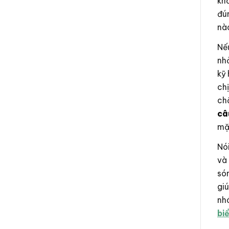
khỏ
đú
nà
Nế
nhỏ
kỹ
ch
ch
câ
mặ
Nó
và 
són
gi
nh
bi