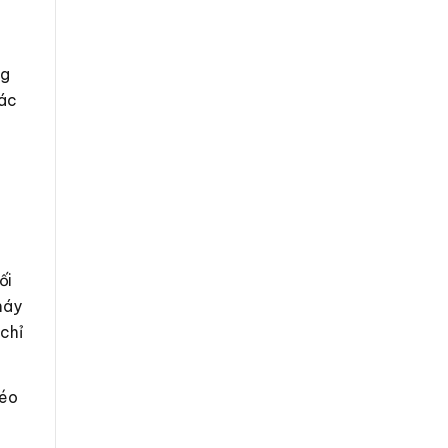
ng
các
ối
máy
 chỉ
kéo