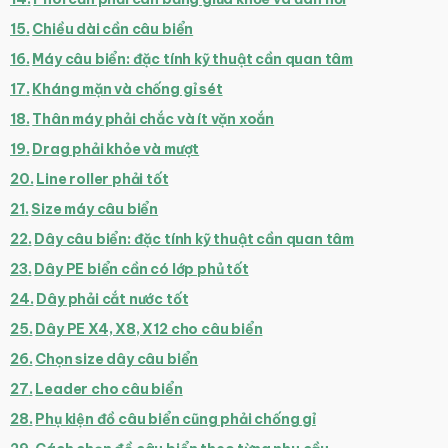
Chiều dài cần câu biển
Máy câu biển: đặc tính kỹ thuật cần quan tâm
Kháng mặn và chống gỉ sét
Thân máy phải chắc và ít vặn xoắn
Drag phải khỏe và mượt
Line roller phải tốt
Size máy câu biển
Dây câu biển: đặc tính kỹ thuật cần quan tâm
Dây PE biển cần có lớp phủ tốt
Dây phải cắt nước tốt
Dây PE X4, X8, X12 cho câu biển
Chọn size dây câu biển
Leader cho câu biển
Phụ kiện đồ câu biển cũng phải chống gỉ