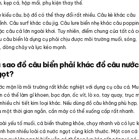
, kẹp cá, hộp mồi, phụ kiện thay thế.
 kiểu câu, bộ đồ có thể thay đổi rất nhiều. Câu kè khác câu
nh. Câu surf khác câu jig. Câu lure biển nhẹ khác câu poppi
c câu cá lớn ngoài khơi. Tuy nhiên, điểm chung của tất cả 
u câu biển là dụng cụ phải chịu được môi trường muối, sóng,
ó, dòng chảy và lực kéo mạnh.
ì sao đồ câu biển phải khác đồ câu nước
gọt?
ớc mặn là môi trường rất khắc nghiệt với dụng cụ câu cá. Mu
n có thể làm gỉ khoen, bạc đạn, ốc vít, lò xo, tay quay, trục 
nhiều chi tiết kim loại khác. Nếu dùng đồ câu không phù hợp,
u một thời gian ngắn, cần máy có thể xuống cấp rất nhanh.
ài yếu tố muối, cá biển thường khỏe, chạy nhanh và có lực 
nh hơn nhiều loài cá nước ngọt cùng kích thước. Một con cá