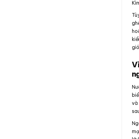
Kìm
Tùy
ghề
hoặ
kiể
gi
V
n
Nư
biể
và 
sa
Ngo
mạ