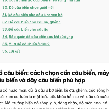
Cách chọn đồ câu biển theo từng nhu cầu
Đồ câu biển cho người mới
Đồ câu biển cho câu lure ven bờ
Đồ câu biển cho câu kè, ghềnh
Đồ câu biển cho câu jig
Bảo quản đồ câu biển sau khi sử dụng
Mua đồ câu biển ở đâu?
Lời kết
ồ câu biển: cách chọn cần câu biển, má
âu biển và dây câu biển phù hợp
 cá nước mặn, dù là câu ở bờ biển, kè đá, ghềnh, cửa sông 
ài khơi xa, luôn là một kiểu câu khác hẳn so với câu cá nước
t. Môi trường biển có sóng, gió, dòng chảy, độ mặn cao, cá