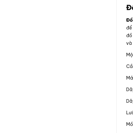
Đồ
Đồ
để
đồ 
và
Mộ
Cầ
Má
Dâ
Dây
Lưỡ
Mồi