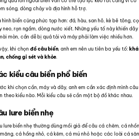
ng quá lớn ngoài biển vẫn có thể tạo lực kéo rất căng vì có
m sóng, dòng chảy và địa hình hỗ trợ.
 hình biển cũng phức tạp hơn: đá, hàu, san hô, kè bê tông, cọ
 neo, rạn ngầm, dòng nước xiết. Những yếu tố này khiến dây
mài mòn, cần dễ bị quá tải và máy phải làm việc nhiều hơn.
vậy, khi chọn
đồ câu biển
, anh em nên ưu tiên ba yếu tố:
khá
n, chống gỉ sét và khỏe
.
ác kiểu câu biển phổ biến
ước khi chọn cần, máy và dây, anh em cần xác định mình câu
n theo kiểu nào. Mỗi kiểu câu sẽ cần một bộ đồ khác nhau.
u lure biển nhẹ
u lure biển nhẹ thường dùng mồi giả để câu cá chẽm, cá nhồn
 măng, cá hồng nhỏ, cá kẽm, cá mú nhỏ hoặc các loài cá să