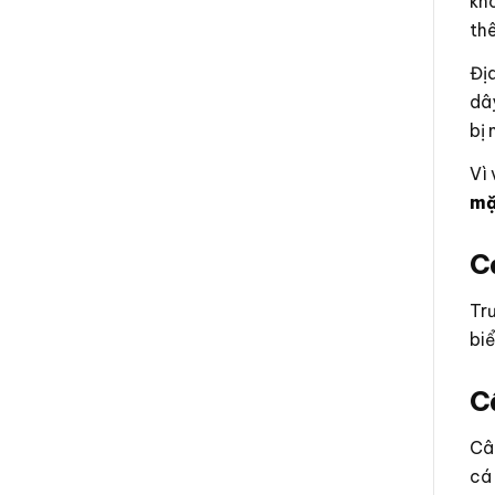
khô
thê
Địa
dây
bị 
Vì 
mặ
C
Tr
biể
Câ
Câ
cá