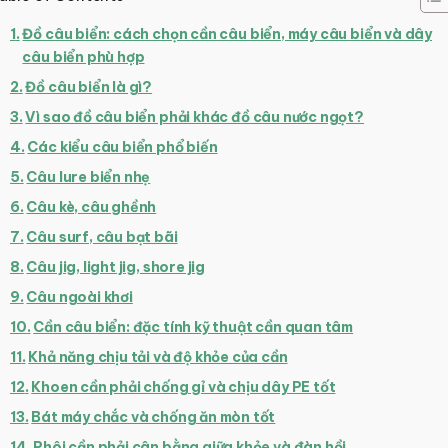
Đồ câu biển: cách chọn cần câu biển, máy câu biển và dây
câu biển phù hợp
Đồ câu biển là gì?
Vì sao đồ câu biển phải khác đồ câu nước ngọt?
Các kiểu câu biển phổ biến
Câu lure biển nhẹ
Câu kè, câu ghềnh
Câu surf, câu bạt bãi
Câu jig, light jig, shore jig
Câu ngoài khơi
Cần câu biển: đặc tính kỹ thuật cần quan tâm
Khả năng chịu tải và độ khỏe của cần
Khoen cần phải chống gỉ và chịu dây PE tốt
Bát máy chắc và chống ăn mòn tốt
Phôi cần phải cân bằng giữa khỏe và đàn hồi