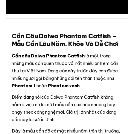
Đánh giá (0)
Cần Câu Daiwa Phantom Catfish –
Mẫu Cần Lâu Năm, Khỏe Và Dễ Chơi
Cần câu Daiwa Phantom Catfish
là một trong
những mẫu cần quen thuộc với rất nhiều anh em cần
thủ tại Việt Nam. Dòng cần này trước đây còn được
nhiều người gọi bằng những cái tên thân thuộc như
Phantom J
hoặc
Phantom xanh
.
Điểm đáng nói của Daiwa Phantom Catfish không
nằm ở việc nó là một mẫu cần quá hào nhoáng hay
chạy theo công nghệ mới. Giá trị lớn nhất của dòng
cần này là sự ổn định.
Đây là mẫu cần đã có mặt nhiều năm trên thị trường,