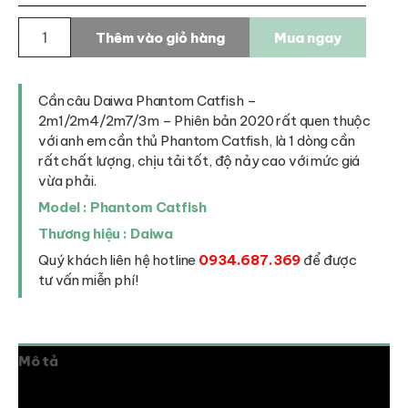
Cần
Thêm vào giỏ hàng
Mua ngay
câu
Daiwa
Phantom
Catfish
Cần câu Daiwa Phantom Catfish –
số
2m1/2m4/2m7/3m – Phiên bản 2020 rất quen thuộc
lượng
với anh em cần thủ Phantom Catfish, là 1 dòng cần
rất chất lượng, chịu tải tốt, độ nảy cao với mức giá
vừa phải.
Model : Phantom Catfish
Thương hiệu : Daiwa
Quý khách liên hệ hotline
0934.687.369
để được
tư vấn miễn phí!
Mô tả
Thông tin bổ sung