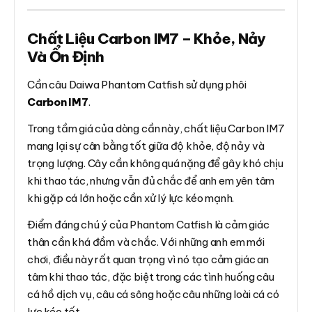
Chất Liệu Carbon IM7 – Khỏe, Nảy
Và Ổn Định
Cần câu Daiwa Phantom Catfish sử dụng phôi
Carbon IM7
.
Trong tầm giá của dòng cần này, chất liệu Carbon IM7
mang lại sự cân bằng tốt giữa độ khỏe, độ nảy và
trọng lượng. Cây cần không quá nặng để gây khó chịu
khi thao tác, nhưng vẫn đủ chắc để anh em yên tâm
khi gặp cá lớn hoặc cần xử lý lực kéo mạnh.
Điểm đáng chú ý của Phantom Catfish là cảm giác
thân cần khá đầm và chắc. Với những anh em mới
chơi, điều này rất quan trọng vì nó tạo cảm giác an
tâm khi thao tác, đặc biệt trong các tình huống câu
cá hồ dịch vụ, câu cá sông hoặc câu những loài cá có
lực kéo tốt.