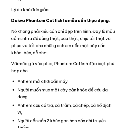
Lý do khá đơn giản:
Daiwa Phantom Catfish là mẫu cần thực dụng.
Nó không phải kiểu cần chỉ đẹp trên hình. Đây là mẫu
cần sinh ra để dùng thật, câu thật, chịu tải thật và
phục vụ tốt cho những anh em cần một cây cần
khỏe, bền, dễ chơi.
Với mức giá vừa phải, Phantom Catfish đặc biệt phù
hợp cho:
Anh em mới chơi cần máy
Người muốn mua một cây cần khỏe để câu đa
dạng
Anh em câu cá tra, cá trắm, cá chép, cá hồ dịch
vụ
Người cần cần 2 khúc gọn hơn cần dài truyền
thống