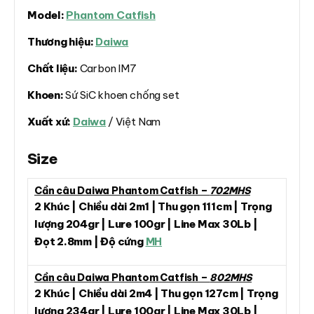
Model:
Phantom Catfish
Thương hiệu:
Daiwa
Chất liệu:
Carbon IM7
Khoen:
Sứ SiC khoen chống set
Xuất xứ:
Daiwa
/ Việt Nam
Size
Cần câu Daiwa Phantom Catfish –
702MHS
2 Khúc | Chiều dài 2m1 | Thu gọn 111cm | Trọng
lượng 204gr | Lure 100gr | Line Max 30Lb |
Đọt 2.8mm | Độ cứng
MH
Cần câu Daiwa Phantom Catfish –
802MHS
2 Khúc | Chiều dài 2m4 | Thu gọn 127cm | Trọng
lượng 234gr | Lure 100gr | Line Max 30Lb |