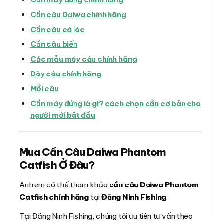
Cần câu Daiwa chính hãng
Cần câu cá lóc
Cần câu biển
Các mẫu máy câu chính hãng
Dây câu chính hãng
Mồi câu
Cần máy đứng là gì? cách chọn cần cơ bản cho
người mới bắt đầu
Mua Cần Câu Daiwa Phantom
Catfish Ở Đâu?
Anh em có thể tham khảo
cần câu Daiwa Phantom
Catfish chính hãng
tại
Đăng Ninh Fishing
.
Tại Đăng Ninh Fishing, chúng tôi ưu tiên tư vấn theo