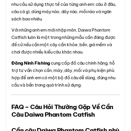
nhu cầu sử dụng thực tế của từng anh em: câu ở đâu,
câu cá gì, dùng máy nào, dây nào, mồi nào và ngân
sách bao nhiêu.
Với những anh em mới nhập môn, Daiwa Phantom
Catfish luôn là một trong những mẫu cần đáng được
đề cử nếu cần một cây cần khỏe, bền, giá mềm và
chơi được nhiều kiểu câu khác nhau.
Đăng Ninh Fishing
cung cấp đồ câu chính hãng, hỗ
trợ tư vấn chọn cần, máy, dây, mồi và phụ kiện phù
hợp để anh em có một bộ đồ câu dễ dùng, đúng nhu
cầu và bền trong quá trình sử dụng.
FAQ – Câu Hỏi Thường Gặp Về Cần
Câu Daiwa Phantom Catfish
Cần câu Daiwa Phantom Catfish phù