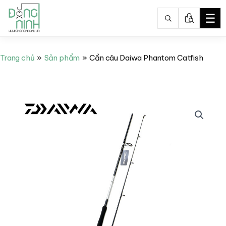
☰
Nhảy
tới
Trang chủ
Sản phẩm
Cần câu Daiwa Phantom Catfish
nội
dung