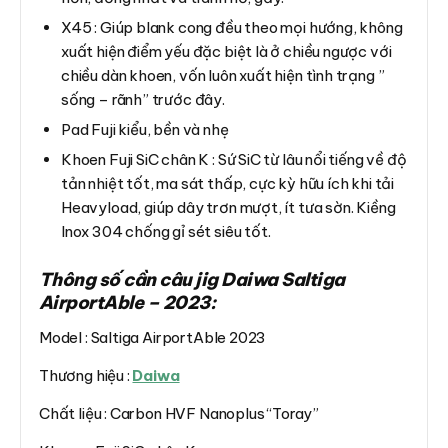
X45 : Giúp blank cong đều theo mọi hướng, không
xuất hiện điểm yếu đặc biệt là ở chiều ngược với
chiều dàn khoen, vốn luôn xuất hiện tình trạng ”
sống – rãnh” trước đây.
Pad Fuji kiểu, bền và nhẹ
Khoen Fuji SiC chân K : Sứ SiC từ lâu nổi tiếng về độ
tản nhiệt tốt, ma sát thấp, cực kỳ hữu ích khi tải
Heavyload, giúp dây trơn mượt, ít tưa sờn. Kiềng
Inox 304 chống gỉ sét siêu tốt.
Thông số cần câu jig Daiwa Saltiga
AirportAble – 2023:
Model : Saltiga AirportAble 2023
Thương hiệu :
Daiwa
Chất liệu : Carbon HVF Nanoplus “Toray”