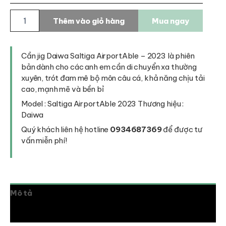
Cần
Thêm vào giỏ hàng
Mua ngay
jig
Daiwa
Saltiga
AirportAble
Cần jig Daiwa Saltiga AirportAble – 2023 là phiên
số
bản dành cho các anh em cần di chuyển xa thường
lượng
xuyên, trót đam mê bộ môn câu cá, khả năng chịu tải
cao, mạnh mẽ và bền bỉ
Model : Saltiga AirportAble 2023 Thương hiệu :
Daiwa
Quý khách liên hệ hotline
0934687369
để được tư
vấn miễn phí!
Mô tả
Thông tin bổ sung