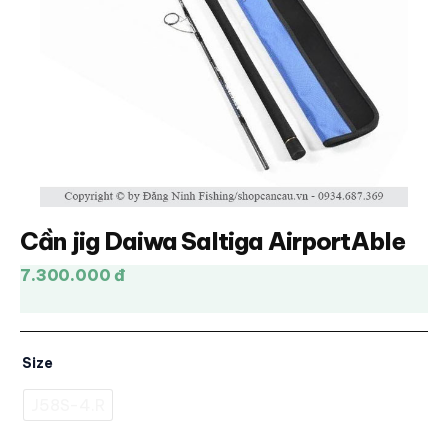
Cần jig Daiwa Saltiga AirportAble
7.300.000 đ
Size
J58S-4.R