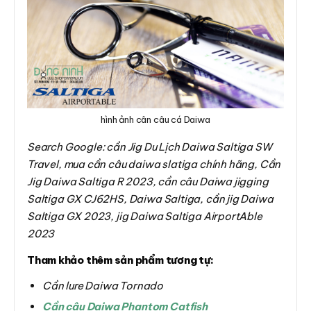
hình ảnh cân câu cá Daiwa
Search Google: cần Jig Du Lịch Daiwa Saltiga SW
Travel, mua cần câu daiwa slatiga chính hãng, Cần
Jig Daiwa Saltiga R 2023, cần câu Daiwa jigging
Saltiga GX CJ62HS, Daiwa Saltiga, cần jig Daiwa
Saltiga GX 2023, jig Daiwa Saltiga AirportAble
2023
Tham khảo thêm sản phẩm tương tự:
Cần lure Daiwa Tornado
Cần câu Daiwa Phantom Catfish