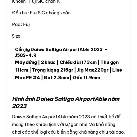
Khoen : Fuji SiC chân K
Đầu bu : Fuji SiC chống xoắn
Pad : Fuji
Size:
Cần jig Daiwa Saltiga AirportAble 2023 –
J58S-4.R
Máy đứng | 2 khúc | Chiều dài 173cm | Thu gọn
111cm | Trọng lượng 215gr | Jig Max220gr | Line
Max PE #4 | Đọt 2.8mm | Gốc 11.9mm
Hình ảnh Daiwa Saltiga AirportAble năm
2023
Daiwa Saltiga AirportAble năm 2023 có thiết kế để
mang theo khi du lịch với sự gọn nhẹ. Và khả năng
chơi các thể loại câu biển bằng khả năng chịu tải cao,