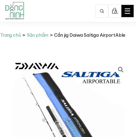
☰
Nhảy
tới
Trang chủ
Sản phẩm
Cần jig Daiwa Saltiga AirportAble
nội
dung