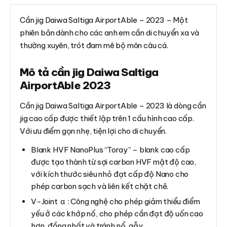
Cần jig Daiwa Saltiga AirportAble – 2023 – Một
phiên bản dành cho các anh em cần di chuyển xa và
thường xuyên, trót đam mê bộ môn câu cá.
Mô tả cần jig Daiwa Saltiga
AirportAble 2023
Cần jig Daiwa Saltiga AirportAble – 2023 là dòng cần
jig cao cấp được thiết lập trên 1 cấu hình cao cấp.
Với ưu điểm gọn nhẹ, tiện lợi cho di chuyển.
Blank HVF NanoPlus “Toray” – blank cao cấp
được tạo thành từ sợi carbon HVF mật độ cao,
với kích thước siêu nhỏ đạt cấp độ Nano cho
phép carbon sạch và liên kết chặt chẽ.
V-Joint α : Công nghệ cho phép giảm thiểu điểm
yếu ở các khớp nố, cho phép cần đạt độ uốn cao
hơn, đồng nhất và tránh nổ, gẫy.