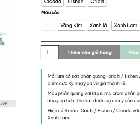
Cicada
Fishen
Orichi
Màu sắc
Bạc
Vàng Kim
Xanh lá
Xanh Lam
Cá
Thêm vào giỏ hàng
Mua 
sắt
phản
quang
số
Mồi lure cá sắt phản quang : orichi / fishen
lượng
điểm cực kỳ nhạy cá và giá thành rẻ.
Mẫu phản quang với lớp si mạ crom phản q
nhạy cá hơn, thu hút được sự chú ý của co
Hiện có 3 mẫu : Orichi / Fishen / Cicada vớ
Xanh Lam.