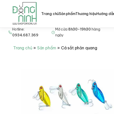
Trang chủ
Sản phẩm
Thương hiệu
Hướng dẫ
Hotline:
Mở cửa
8h30-19h30
hàng
Nhảy
0934.687.369
ngày
tới
nội
Trang chủ
Sản phẩm
Cá sắt phản quang
dung