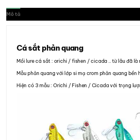
Mô tả
Thông tin bổ sung
Đánh giá (0)
Cá sắt phản quang
Mồi lure cá sắt : orichi / fishen / cicada .. từ lâu đã
Mẫu phản quang với lớp si mạ crom phản quang bền h
Hiện có 3 mẫu : Orichi / Fishen / Cicada với trọng l