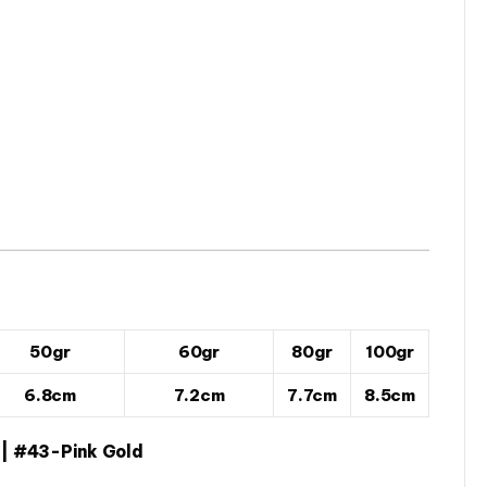
50gr
60gr
80gr
100gr
6.8cm
7.2cm
7.7cm
8.5cm
 | #43-Pink Gold