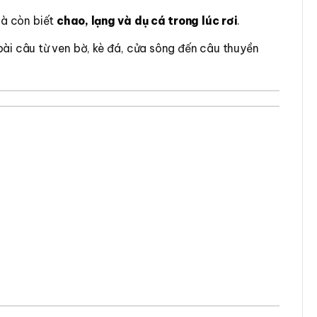
mà còn biết
chao, lạng và dụ cá trong lúc rơi
.
bài câu từ ven bờ, kè đá, cửa sông đến câu thuyền