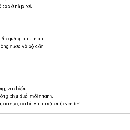
táp ở nhịp rơi.
cần quăng xa tìm cá.
 dòng nước và bộ cần.
.
ng, ven biển.
ông chịu đuổi mồi nhanh.
, cá nục, cá bè và cá săn mồi ven bờ.