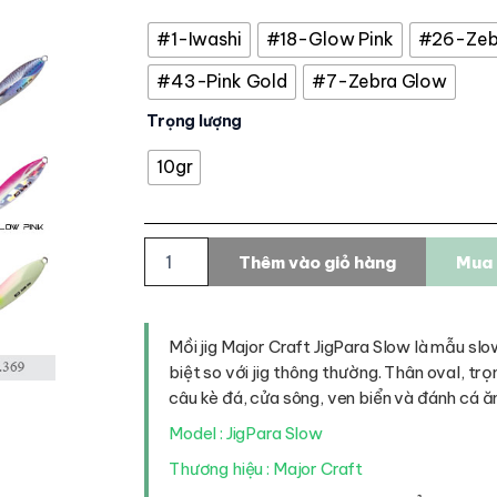
#1-Iwashi
#18-Glow Pink
#26-Zebr
#43-Pink Gold
#7-Zebra Glow
Trọng lượng
10gr
Mồi
Thêm vào giỏ hàng
Mua 
Jig
Major
Craft
JigPara
Mồi jig Major Craft JigPara Slow là mẫu slo
Slow
biệt so với jig thông thường. Thân oval, trọ
|
câu kè đá, cửa sông, ven biển và đánh cá ă
Slow
Jig
Model : JigPara Slow
Chao
Thương hiệu : Major Craft
Rơi
Độc