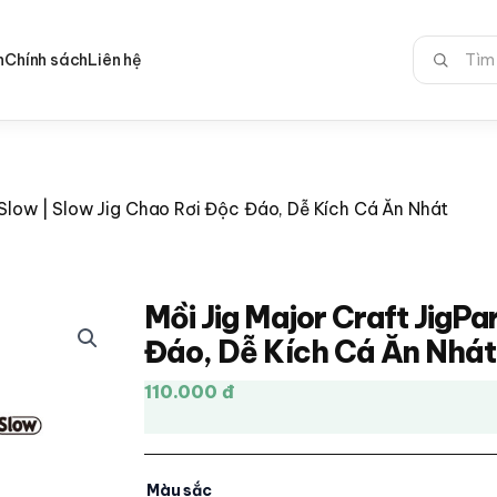
Tìm
n
Chính sách
Liên hệ
kiếm:
 Slow | Slow Jig Chao Rơi Độc Đáo, Dễ Kích Cá Ăn Nhát
Mồi Jig Major Craft JigPa
Đáo, Dễ Kích Cá Ăn Nhát
110.000 đ
Màu sắc