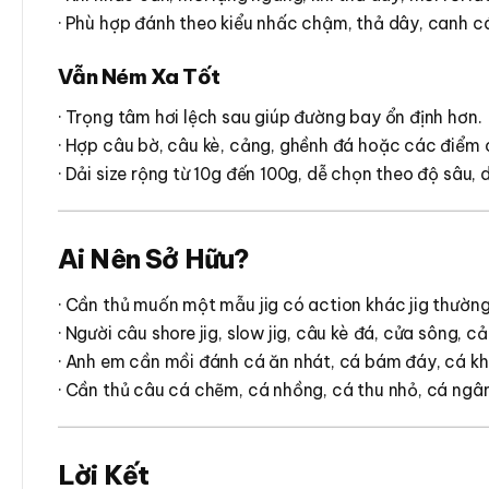
· Phù hợp đánh theo kiểu nhấc chậm, thả dây, canh cá 
Vẫn Ném Xa Tốt
· Trọng tâm hơi lệch sau giúp đường bay ổn định hơn.
· Hợp câu bờ, câu kè, cảng, ghềnh đá hoặc các điểm 
· Dải size rộng từ 10g đến 100g, dễ chọn theo độ sâu,
Ai Nên Sở Hữu?
· Cần thủ muốn một mẫu jig có action khác jig thường
· Người câu shore jig, slow jig, câu kè đá, cửa sông, cả
· Anh em cần mồi đánh cá ăn nhát, cá bám đáy, cá kh
· Cần thủ câu cá chẽm, cá nhồng, cá thu nhỏ, cá ngân
Lời Kết