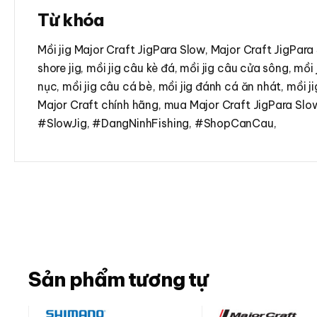
Từ khóa
Mồi jig Major Craft JigPara Slow, Major Craft JigPara 
shore jig, mồi jig câu kè đá, mồi jig câu cửa sông, mồi
nục, mồi jig câu cá bè, mồi jig đánh cá ăn nhát, mồi jig
Major Craft chính hãng, mua Major Craft JigPara Slow
#SlowJig, #DangNinhFishing, #ShopCanCau,
Sản phẩm tương tự