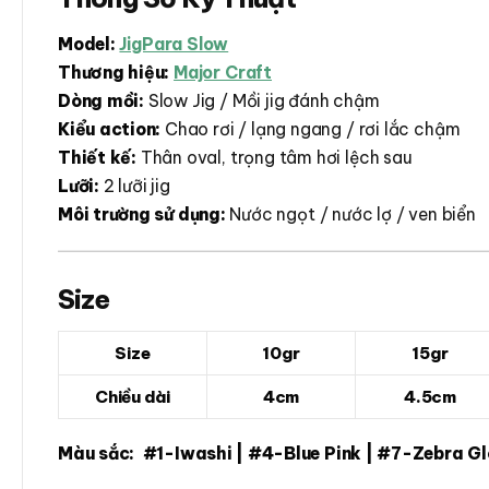
Model:
JigPara Slow
Thương hiệu:
Major Craft
Dòng mồi:
Slow Jig / Mồi jig đánh chậm
Kiểu action:
Chao rơi / lạng ngang / rơi lắc chậm
Thiết kế:
Thân oval, trọng tâm hơi lệch sau
Lưỡi:
2 lưỡi jig
Môi trường sử dụng:
Nước ngọt / nước lợ / ven biển
Size
Size
10gr
15gr
Chiều dài
4cm
4.5cm
Màu sắc: #1-Iwashi | #4-Blue Pink | #7-Zebra Gl