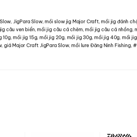
Slow, JigPara Slow, mồi slow jig Major Craft, mồi jig đánh chậ
 jig câu ven biển, mồi jig câu cá chẽm, mồi jig câu cá nhồng, 
 10g, mồi jig 15g, mồi jig 20g, mồi jig 30g, mồi jig 40g, mồi ji
, giá Major Craft JigPara Slow, mồi lure Đăng Ninh Fishing,