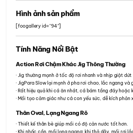
Hình ảnh sản phẩm
[foogallery id=”94″]
Tính Năng Nổi Bật
Action Rơi Chậm Khác Jig Thông Thường
· Jig thường mạnh ở tốc độ rơi nhanh và nhịp giật dứt
· JigPara Slow lại mạnh ở pha rơi chao, lắc ngang và 
· Rất hiệu quả khi cá ăn nhát, cá bám tầng đáy hoặc
· Mồi tạo cảm giác như cá con yếu sức, dễ kích phản 
Thân Oval, Lạng Ngang Rõ
· Thiết kế thân bè giúp mồi có độ cản nước tốt hơn.
· Khi nhấc cần, mồi lạng ngang; khi thả dây, mồi rơi lắ