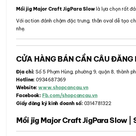
Mồi jig Major Craft JigPara Slow
là lựa chọn rất đ
Với action đánh chậm đặc trưng, thân oval dễ tạo ch
nhẹ.
CỬA HÀNG BÁN CẦN CÂU ĐĂNG 
Địa chỉ:
Số 5 Phạm Hùng, phường 9, quận 8, thành 
Hotline:
0934687369
Website:
www.shopcancau.vn
Facebook:
Fb.com/shopcancau.vn
Giấy đăng ký kinh doanh số:
0314781322
Mồi jig Major Craft JigPara Slow | 