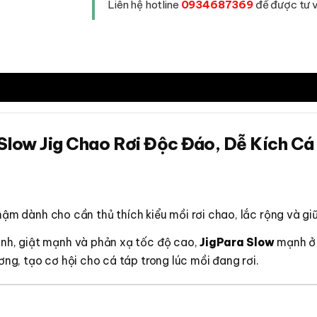
Liên hệ hotline
0934687369
để được tư vấ
Đáo,
Dễ
Kích
Cá
Ăn
Nhát
số
lượng
| Slow Jig Chao Rơi Độc Đáo, Dễ Kích C
ậm dành cho cần thủ thích kiểu mồi rơi chao, lắc rộng và gi
hanh, giật mạnh và phản xạ tốc độ cao,
JigPara Slow
mạnh ở
ơng, tạo cơ hội cho cá táp trong lúc mồi đang rơi.