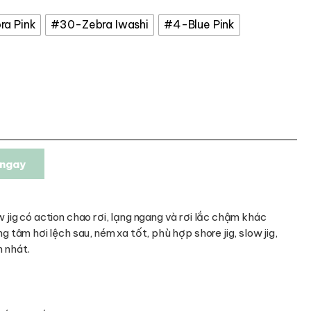
a Pink
#30-Zebra Iwashi
#4-Blue Pink
ngay
w jig có action chao rơi, lạng ngang và rơi lắc chậm khác
ng tâm hơi lệch sau, ném xa tốt, phù hợp shore jig, slow jig,
n nhát.