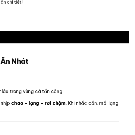
n chi tiết!
á Ăn Nhát
ữ lâu trong vùng cá tấn công.
 nhịp
chao – lạng – rơi chậm
. Khi nhấc cần, mồi lạng