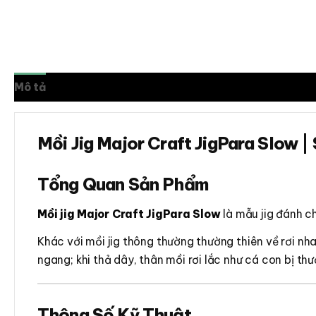
Mô tả
Thông tin bổ sung
Đánh giá (0)
Mồi Jig Major Craft JigPara Slow 
Tổng Quan Sản Phẩm
Mồi jig Major Craft JigPara Slow
là mẫu jig đánh ch
Khác với mồi jig thông thường thường thiên về rơi n
ngang; khi thả dây, thân mồi rơi lắc như cá con bị thư
Thông Số Kỹ Thuật