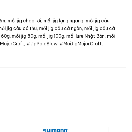
m, mồi jig chao rơi, mồi jig lạng ngang, mồi jig câu
mồi jig câu cá thu, mồi jig câu cá ngân, mồi jig câu cá
g 60g, mồi jig 80g, mồi jig 100g, mồi lure Nhật Bản, mồi
 #MajorCraft, #JigParaSlow, #MoiJigMajorCraft,