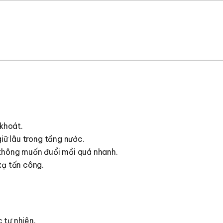
 khoát.
giữ lâu trong tầng nước.
 không muốn đuổi mồi quá nhanh.
xạ tấn công.
c tự nhiên.