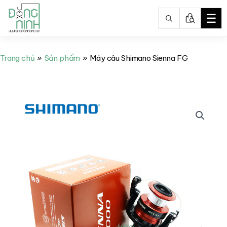
☰
Nhảy
tới
Trang chủ
Sản phẩm
Máy câu Shimano Sienna FG
nội
dung