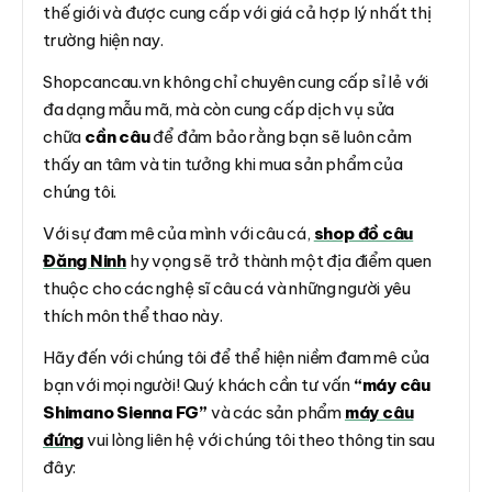
thế giới và được cung cấp với giá cả hợp lý nhất thị
trường hiện nay.
Shopcancau.vn không chỉ chuyên cung cấp sỉ lẻ với
đa dạng mẫu mã, mà còn cung cấp dịch vụ sửa
chữa
cần câu
để đảm bảo rằng bạn sẽ luôn cảm
thấy an tâm và tin tưởng khi mua sản phẩm của
chúng tôi.
Với sự đam mê của mình với câu cá,
shop đồ câu
Đăng Ninh
hy vọng sẽ trở thành một địa điểm quen
thuộc cho các nghệ sĩ câu cá và những người yêu
thích môn thể thao này.
Hãy đến với chúng tôi để thể hiện niềm đam mê của
bạn với mọi người! Quý khách cần tư vấn
“máy câu
Shimano Sienna FG”
và các sản phẩm
máy câu
đứng
vui lòng liên hệ với chúng tôi theo thông tin sau
đây: