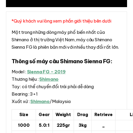
Đánh giá (0)
*Quý khách vui lòng xem phần giới thiệu bên dưới
Một trong những dòng máy phổ biến nhất của
Shimano ở thị trường Việt Nam, máy câu Shimano
Sienna FG là phiên bản mới với nhiều thay đổi rất lớn.
Thông số máy câu Shimano Sienna FG:
Model :
Sienna FG – 2019
Thương hiệu :
Shimano
Tay : có thể chuyển đổi trái phải dễ dàng
Bearing : 3+1
Xuất xứ :
Shimano
/Malaysia
Size
Gear
Weight
Drag
Retrieve
L
1000
5.0:1
225gr
3kg
_