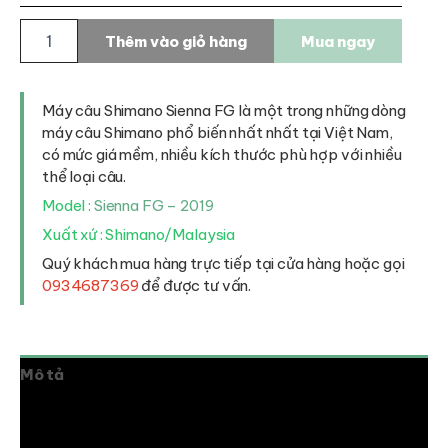
Máy
Thêm vào giỏ hàng
Mua ngay
câu
Shimano
Sienna
FG
Máy câu Shimano Sienna FG là một trong những dòng
số
máy câu Shimano phổ biến nhất nhất tại Việt Nam,
lượng
có mức giá mềm, nhiều kích thước phù hợp với nhiều
thể loại câu.
Model :
Sienna FG – 2019
Xuất xứ : Shimano/Malaysia
Quý khách mua hàng trực tiếp tại cửa hàng hoặc gọi
0934687369
để được tư vấn.
Mô tả
Thông tin bổ sung