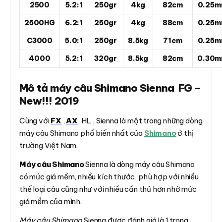
2500
5.2:1
250gr
4kg
82cm
0.25m
2500HG
6.2:1
250gr
4kg
88cm
0.25m
C3000
5.0:1
250gr
8.5kg
71cm
0.25m
4000
5.2:1
320gr
8.5kg
82cm
0.30m
Mô tả máy câu Shimano Sienna FG –
New!!! 2019
Cùng với
FX
,
AX
, HL , Sienna là một trong những dòng
máy câu Shimano phổ biến nhất của
Shimano
ở thị
trường Việt Nam.
Máy câu Shimano
Sienna là dòng máy câu Shimano
có mức giá mềm, nhiều kích thước, phù hợp với nhiều
thể loại câu cũng như với nhiều cần thủ hơn nhờ mức
giá mềm của mình.
Máy câu Shimano
Sienna được đánh giá là 1 trong