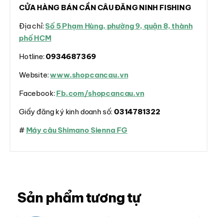
CỬA HÀNG BÁN CẦN CÂU ĐĂNG NINH FISHING
Địa chỉ:
Số 5 Phạm Hùng, phường 9, quận 8, thành
phố HCM
Hotline:
0934687369
Website:
www.shopcancau.vn
Facebook:
Fb.com/shopcancau.vn
Giấy đăng ký kinh doanh số:
0314781322
#
Máy câu Shimano Sienna FG
Sản phẩm tương tự