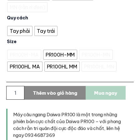
MN (rằn ri đen)
Quy cách
Tay phải
Tay trái
Size
PR100H-MA
PR100H-MM
PR100H-MN
PR100HL MA
PR100HL MM
PR100HL MN
Máy
Thêm vào giỏ hàng
Mua ngay
câu
ngang
Daiwa
PR100
Máy câu ngang Daiwa PR100 là một trong những
-
phiên bản cực chất của Daiwa PR100 – với phong
2022
cách rằn tri quân đội cực độc đáo và chất, liên hệ
số
ngay 0934687369
lượng