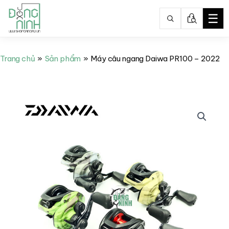
☰
Nhảy
tới
Trang chủ
Sản phẩm
Máy câu ngang Daiwa PR100 – 2022
nội
dung