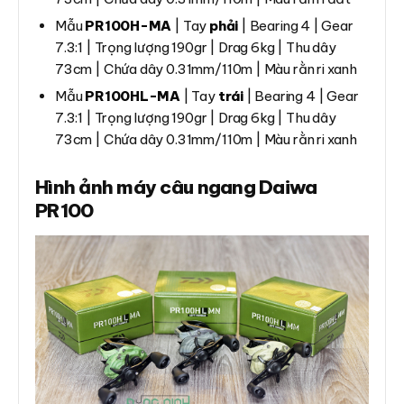
Mẫu
PR100H-MA
| Tay
phải
| Bearing 4 | Gear
7.3:1 | Trọng lượng 190gr | Drag 6kg | Thu dây
73cm | Chứa dây 0.31mm/110m | Màu rằn ri xanh
Mẫu
PR100HL-MA
| Tay
trái
| Bearing 4 | Gear
7.3:1 | Trọng lượng 190gr | Drag 6kg | Thu dây
73cm | Chứa dây 0.31mm/110m | Màu rằn ri xanh
Hình ảnh máy câu ngang Daiwa
PR100