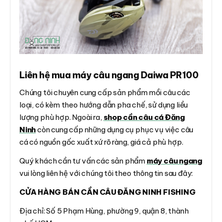
Liên hệ mua máy câu ngang Daiwa PR100
Chúng tôi chuyên cung cấp sản phẩm mồi câu các
loại, có kèm theo hướng dẫn pha chế, sử dụng liều
lượng phù hợp. Ngoài ra,
shop cần câu cá Đăng
Ninh
còn cung cấp những dụng cụ phục vụ việc câu
cá có nguồn gốc xuất xứ rõ ràng, giá cả phù hợp.
Quý khách cần tư vấn các sản phẩm
máy câu ngang
vui lòng liên hệ với chúng tôi theo thông tin sau đây:
CỬA HÀNG BÁN CẦN CÂU ĐĂNG NINH FISHING
Địa chỉ: Số 5 Phạm Hùng, phường 9, quận 8, thành