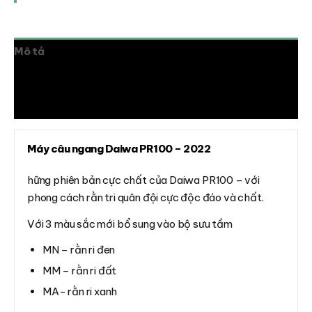
Mô tả
Thông tin bổ sung
Đánh giá (0)
Máy câu ngang Daiwa PR100
– 2022
hững phiên bản cực chất của Daiwa PR100 – với
phong cách rằn tri quân đội cực độc đáo và chất.
Với 3 màu sắc mới bổ sung vào bộ sưu tầm
MN – rằn ri đen
MM – rằn ri đất
MA- rằn ri xanh