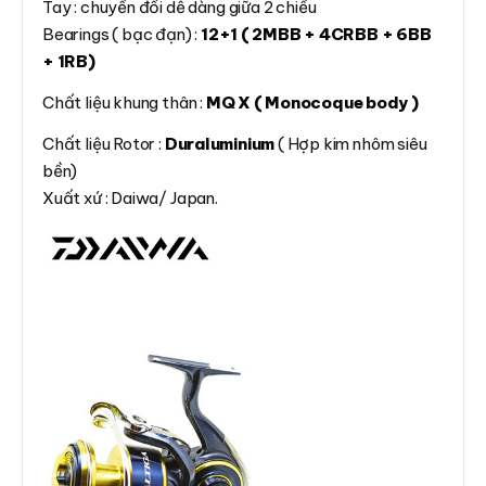
Tay : chuyển đổi dễ dàng giữa 2 chiều
Bearings ( bạc đạn) :
12+1 ( 2MBB + 4CRBB + 6BB
+ 1RB)
Chất liệu khung thân :
MQ X ( Monocoque body )
Chất liệu Rotor :
Duraluminium
( Hợp kim nhôm siêu
bền)
Xuất xứ : Daiwa/ Japan.