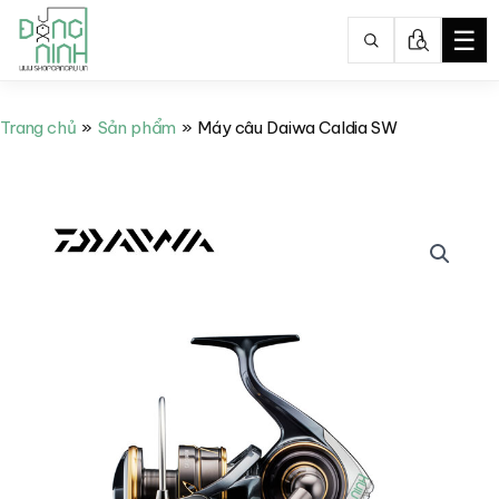
☰
Nhảy
tới
Trang chủ
Sản phẩm
Máy câu Daiwa Caldia SW
nội
dung