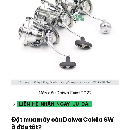
Máy câu Daiwa Exist 2022
LIÊN HỆ NHẬN NGAY ƯU ĐÃI
→
Đặt mua máy câu Daiwa Caldia SW
ở đâu tốt?