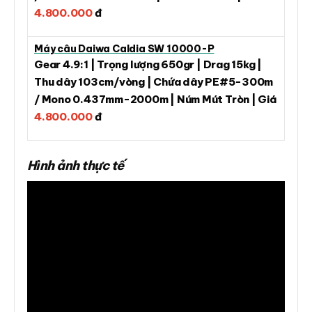
4.800.000
đ
Máy câu Daiwa Caldia SW 10000-P
Gear 4.9:1 | Trọng lượng 650gr | Drag 15kg |
Thu dây 103cm/vòng | Chứa dây PE#5-300m
/ Mono 0.437mm-2000m | Núm Mút Tròn | Giá
4.800.000
đ
Hình ảnh thực tế