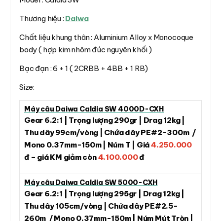
Thương hiệu :
Daiwa
Chất liệu khung thân : Aluminium Alloy x Monocoque
body ( hợp kim nhôm đúc nguyên khối )
Bạc đạn : 6 + 1 ( 2CRBB + 4BB + 1 RB)
Size:
Máy câu Daiwa Caldia SW 4000D-CXH
Gear 6.2:1 | Trọng lượng 290gr | Drag 12kg |
Thu dây 99cm/vòng | Chứa dây PE#2-300m /
Mono 0.37mm-150m | Núm T | Giá
4.250.000
đ – giá KM giảm còn
4.100.000
đ
Máy câu Daiwa Caldia SW 5000-CXH
Gear 6.2:1 | Trọng lượng 295gr | Drag 12kg |
Thu dây 105cm/vòng | Chứa dây PE#2.5-
260m / Mono 0.37mm-150m | Núm Mút Tròn |