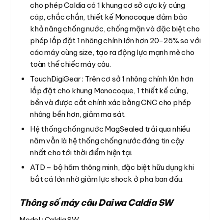
cho phép Caldia có 1 khung cơ sở cực kỳ cứng
cáp, chắc chắn, thiết kế Monocoque đảm bảo
khả năng chống nước, chống mặn và đặc biệt cho
phép lắp đặt 1 nhông chính lớn hơn 20-25% so với
các máy cùng size, tạo ra động lực mạnh mẽ cho
toàn thể chiếc máy câu.
TouchDigiGear : Trên cơ sở 1 nhông chính lớn hơn
lắp đặt cho khung Monocoque, 1 thiết kế cứng,
bền và được cắt chính xác bằng CNC cho phép
nhông bền hơn, giảm ma sát.
Hệ thống chống nước MagSealed trải qua nhiều
năm vẫn là hệ thống chống nước đáng tin cậy
nhất cho tới thời điểm hiện tại.
ATD – bộ hãm thông minh, đặc biệt hữu dụng khi
bắt cá lớn nhờ giảm lực shock ở pha ban đầu.
Thông số máy câu Daiwa Caldia SW
Model : Caldia SW