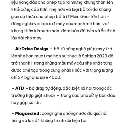
liệu hàng đầu cho phép tạo ra những khung thân liền
khối cứng cáp hơn, nhẹ hơn và loại bỏ tối đa không
gian du thừa cho phép bố trí 1 Main Gear lớn hơn –
đồng nghĩa với tạo ra 1 máy câu mạnh mẽ hơn, và 1
khung thân kín nước hơn, đảm bảo độ bền và ổn định
lâu dài cho máy.
–
AirDrive Design –
bộ tứ công nghệ giúp máy trở
lên nhẹ hơn,mượt mà hơn sự thực là Saltiga 2023 đã
trở thành 1 trong những mẫu máy câu nhẹ nhất từng
được chế tạo trong cùng phân khúc với trọng lượng
chỉ 345gr cho size 4000.
–
ATD
– bộ drag tự động, đặc biệt lợi hại trong các
trường hợp giật shock – trong các pha xử lý ban đầu
hay gặp cá lớn.
–
Magsealed
: công nghệ chống nước đã quá nổi
tiếng và là số 1 không tranh cãi hiện tại.