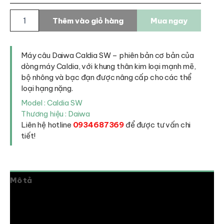
Máy
Thêm vào giỏ hàng
Mua ngay
câu
Daiwa
Caldia
SW
Máy câu Daiwa Caldia SW – phiên bản cơ bản của
số
dòng máy Caldia, với khung thân kim loại mạnh mẽ,
lượng
bộ nhông và bạc đạn được nâng cấp cho các thể
loại hạng nặng.
Model : Caldia SW
Thương hiệu : Daiwa
Liên hệ hotline
0934687369
để được tư vấn chi
tiết!
Mô tả
Thông tin bổ sung
Đánh giá (0)