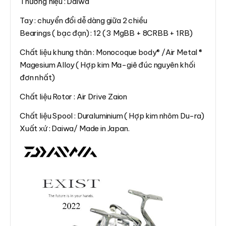
Thương hiệu : Daiwa
Tay : chuyển đổi dễ dàng giữa 2 chiều
Bearings ( bạc đạn) : 12 ( 3 MgBB + 8CRBB + 1RB)
Chất liệu khung thân : Monocoque body® /Air Metal ®
Magesium Alloy ( Hợp kim Ma-giê đúc nguyên khối
đơn nhất)
Chất liệu Rotor : Air Drive Zaion
Chất liệu Spool : Duraluminium ( Hợp kim nhôm Du-ra)
Xuất xứ : Daiwa/ Made in Japan.