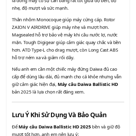
là dòng máy có sự cân bằng rất tốt giữa độ bền, độ
nhẹ, độ mượt và sức mạnh.
Thân nhôm Monocoque giúp máy cứng cáp. Rotor
ZAION V AIRDRIVE giúp máy nhẹ và mượt hơn.
Magsealed hỗ trợ bảo vệ máy khi câu nước lợ, nước
mặn. Tough Digigear giúp cảm giác quay chắc và bền
hơn. ATD Type-L cho drag mượt, còn Long Cast ABS
hỗ trợ ném xa và giảm rối dây.
Nếu anh em cần một chiếc máy đứng Daiwa đủ cao
cấp để dùng lâu dài, đủ mạnh cho cá khỏe nhưng vẫn
giữ cảm giác hiện đại,
Máy câu Daiwa Ballistic HD
bản 2025 là lựa chọn rất đáng xem.
Lưu Ý Khi Sử Dụng Và Bảo Quản
Để
Máy câu Daiwa Ballistic HD 2025
bền và giữ độ
mượt tốt hơn, anh em nên lưu ý: