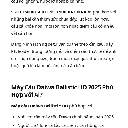
câu kè, ghềnh, nước lợ hoặc biển nhẹ.
Size
LT5000D-CXH
và
LT5000D-CXH-ARK
phù hợp với
những bài cần thêm sức chứa dây, lực kéo lớn hơn,
câu cá khỏe hơn, mồi lớn hơn hoặc điểm câu có nhiều
vật cản hơn.
Đăng Ninh Fishing sẽ tư vấn cụ thể theo cần câu, dây
PE, leader, trọng lượng mồi và điểm câu thực tế để anh
em chọn đúng size, tránh mua máy quá nhỏ thiếu lực
hoặc quá lớn làm bộ cần mất cân bằng.
Máy Câu Daiwa Ballistic HD 2025 Phù
Hợp Với Ai?
Máy câu Daiwa Ballistic HD
phù hợp với:
Anh em cần máy câu Daiwa chính hãng, bản 2025.
Người chơi lure cá lóc, cá chẽm, cá nhồng, cá