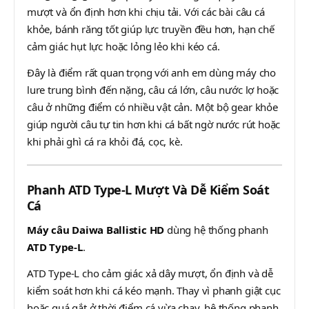
mượt và ổn định hơn khi chịu tải. Với các bài câu cá
khỏe, bánh răng tốt giúp lực truyền đều hơn, hạn chế
cảm giác hụt lực hoặc lỏng lẻo khi kéo cá.
Đây là điểm rất quan trọng với anh em dùng máy cho
lure trung bình đến nặng, câu cá lớn, câu nước lợ hoặc
câu ở những điểm có nhiều vật cản. Một bộ gear khỏe
giúp người câu tự tin hơn khi cá bất ngờ nước rút hoặc
khi phải ghì cá ra khỏi đá, cọc, kè.
Phanh ATD Type-L Mượt Và Dễ Kiểm Soát
Cá
Máy câu Daiwa Ballistic HD
dùng hệ thống phanh
ATD Type-L
.
ATD Type-L cho cảm giác xả dây mượt, ổn định và dễ
kiểm soát hơn khi cá kéo mạnh. Thay vì phanh giật cục
hoặc quá gắt ở thời điểm cá vừa chạy, hệ thống phanh