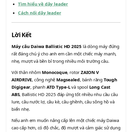
Tìm hiểu về dây leader
Cách nối dây leader
Lời Kết
Máy câu Daiwa Ballistic HD 2025
là dòng máy đứng
rất đáng chú ý cho anh em cần một chiếc máy mạnh,
nhẹ, mượt và bền bỉ trong nhiều môi trường câu.
Với thân nhôm
Monocoque
, rotor
ZAION V
AIRDRIVE
, công nghệ
Magsealed
, bánh răng
Tough
Digigear
, phanh
ATD Type-L
và spool
Long Cast
ABS
, Ballistic HD 2025 đáp ứng tốt nhiều nhu cầu câu
lure, câu nước lợ, câu kè, câu ghềnh, câu sông hồ và
biển nhẹ.
Nếu anh em muốn nâng cấp lên một chiếc máy Daiwa
cao cấp hơn, có độ chắc, độ mượt và cảm giác sử dụng