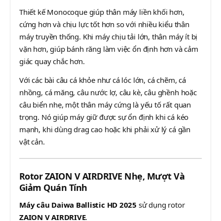
Thiết kế Monocoque giúp thân máy liền khối hơn,
cứng hơn và chịu lực tốt hơn so với nhiều kiểu thân
máy truyền thống. Khi máy chịu tải lớn, thân máy ít bị
vặn hơn, giúp bánh răng làm việc ổn định hơn và cảm
giác quay chắc hơn.
Với các bài câu cá khỏe như cá lóc lớn, cá chẽm, cá
nhồng, cá măng, câu nước lợ, câu kè, câu ghềnh hoặc
câu biển nhẹ, một thân máy cứng là yếu tố rất quan
trọng. Nó giúp máy giữ được sự ổn định khi cá kéo
mạnh, khi dùng drag cao hoặc khi phải xử lý cá gần
vật cản.
Rotor ZAION V AIRDRIVE Nhẹ, Mượt Và
Giảm Quán Tính
Máy câu Daiwa Ballistic HD 2025
sử dụng rotor
ZAION V AIRDRIVE
.