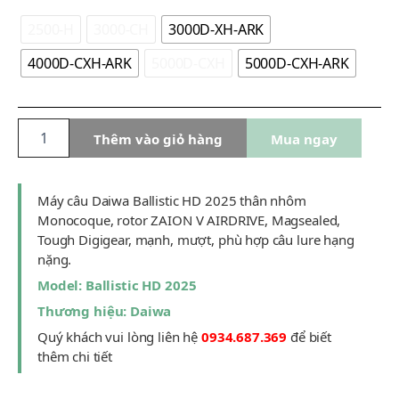
2500-H
3000-CH
3000D-XH-ARK
4000D-CXH-ARK
5000D-CXH
5000D-CXH-ARK
Máy
Thêm vào giỏ hàng
Mua ngay
câu
Daiwa
Ballistic
HD
Máy câu Daiwa Ballistic HD 2025 thân nhôm
2025
Monocoque, rotor ZAION V AIRDRIVE, Magsealed,
số
Tough Digigear, mạnh, mượt, phù hợp câu lure hạng
lượng
nặng.
Model: Ballistic HD 2025
Thương hiệu: Daiwa
Quý khách vui lòng liên hệ
0934.687.369
để biết
thêm chi tiết