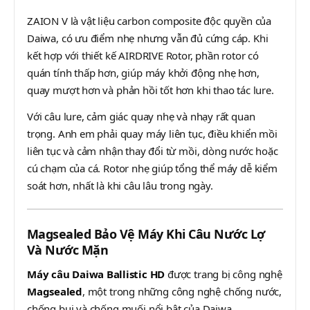
ZAION V là vật liệu carbon composite độc quyền của
Daiwa, có ưu điểm nhẹ nhưng vẫn đủ cứng cáp. Khi
kết hợp với thiết kế AIRDRIVE Rotor, phần rotor có
quán tính thấp hơn, giúp máy khởi động nhẹ hơn,
quay mượt hơn và phản hồi tốt hơn khi thao tác lure.
Với câu lure, cảm giác quay nhẹ và nhạy rất quan
trọng. Anh em phải quay máy liên tục, điều khiển mồi
liên tục và cảm nhận thay đổi từ mồi, dòng nước hoặc
cú chạm của cá. Rotor nhẹ giúp tổng thể máy dễ kiểm
soát hơn, nhất là khi câu lâu trong ngày.
Magsealed Bảo Vệ Máy Khi Câu Nước Lợ
Và Nước Mặn
Máy câu Daiwa Ballistic HD
được trang bị công nghệ
Magsealed
, một trong những công nghệ chống nước,
chống bụi và chống muối nổi bật của Daiwa.