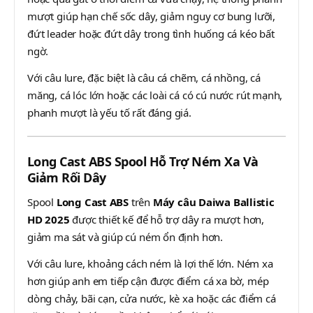
mượt giúp hạn chế sốc dây, giảm nguy cơ bung lưỡi,
đứt leader hoặc đứt dây trong tình huống cá kéo bất
ngờ.
Với câu lure, đặc biệt là câu cá chẽm, cá nhồng, cá
măng, cá lóc lớn hoặc các loài cá có cú nước rút mạnh,
phanh mượt là yếu tố rất đáng giá.
Long Cast ABS Spool Hỗ Trợ Ném Xa Và
Giảm Rối Dây
Spool
Long Cast ABS
trên
Máy câu Daiwa Ballistic
HD 2025
được thiết kế để hỗ trợ dây ra mượt hơn,
giảm ma sát và giúp cú ném ổn định hơn.
Với câu lure, khoảng cách ném là lợi thế lớn. Ném xa
hơn giúp anh em tiếp cận được điểm cá xa bờ, mép
dòng chảy, bãi cạn, cửa nước, kè xa hoặc các điểm cá