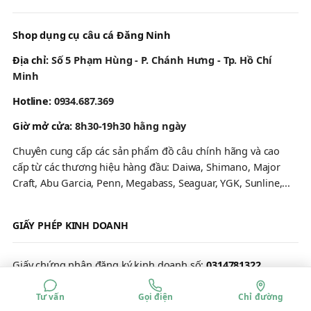
Shop dụng cụ câu cá Đăng Ninh
Địa chỉ:
Số 5 Phạm Hùng - P. Chánh Hưng - Tp. Hồ Chí
Minh
Hotline:
0934.687.369
Giờ mở cửa:
8h30-19h30 hằng ngày
Chuyên cung cấp các sản phẩm đồ câu chính hãng và cao
cấp từ các thương hiệu hàng đầu: Daiwa, Shimano, Major
Craft, Abu Garcia, Penn, Megabass, Seaguar, YGK, Sunline,...
GIẤY PHÉP KINH DOANH
Giấy chứng nhận đăng ký kinh doanh số:
0314781322
Ngày cấp:
20 tháng 5 năm 2011