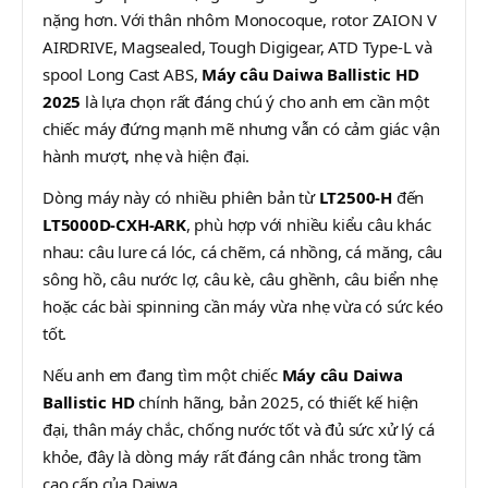
nặng hơn. Với thân nhôm Monocoque, rotor ZAION V
AIRDRIVE, Magsealed, Tough Digigear, ATD Type-L và
spool Long Cast ABS,
Máy câu Daiwa Ballistic HD
2025
là lựa chọn rất đáng chú ý cho anh em cần một
chiếc máy đứng mạnh mẽ nhưng vẫn có cảm giác vận
hành mượt, nhẹ và hiện đại.
Dòng máy này có nhiều phiên bản từ
LT2500-H
đến
LT5000D-CXH-ARK
, phù hợp với nhiều kiểu câu khác
nhau: câu lure cá lóc, cá chẽm, cá nhồng, cá măng, câu
sông hồ, câu nước lợ, câu kè, câu ghềnh, câu biển nhẹ
hoặc các bài spinning cần máy vừa nhẹ vừa có sức kéo
tốt.
Nếu anh em đang tìm một chiếc
Máy câu Daiwa
Ballistic HD
chính hãng, bản 2025, có thiết kế hiện
đại, thân máy chắc, chống nước tốt và đủ sức xử lý cá
khỏe, đây là dòng máy rất đáng cân nhắc trong tầm
cao cấp của Daiwa.