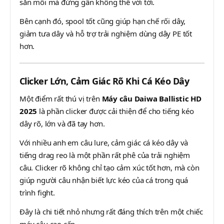
săn mồi mà đứng gần không thể với tới.
Bên cạnh đó, spool tốt cũng giúp hạn chế rối dây,
giảm tưa dây và hỗ trợ trải nghiệm dùng dây PE tốt
hơn.
Clicker Lớn, Cảm Giác Rõ Khi Cá Kéo Dây
Một điểm rất thú vị trên
Máy câu Daiwa Ballistic HD
2025
là phần clicker được cải thiện để cho tiếng kéo
dây rõ, lớn và đã tay hơn.
Với nhiều anh em câu lure, cảm giác cá kéo dây và
tiếng drag reo là một phần rất phê của trải nghiệm
câu. Clicker rõ không chỉ tạo cảm xúc tốt hơn, mà còn
giúp người câu nhận biết lực kéo của cá trong quá
trình fight.
Đây là chi tiết nhỏ nhưng rất đáng thích trên một chiếc
máy câu cao cấp.