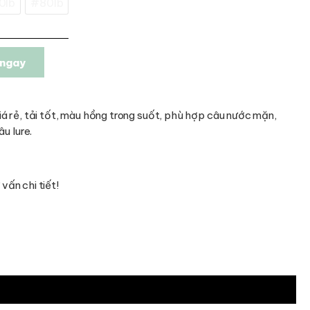
0lb
#80lb
ngay
á rẻ, tải tốt, màu hồng trong suốt, phù hợp câu nước mặn,
u lure.
vấn chi tiết!