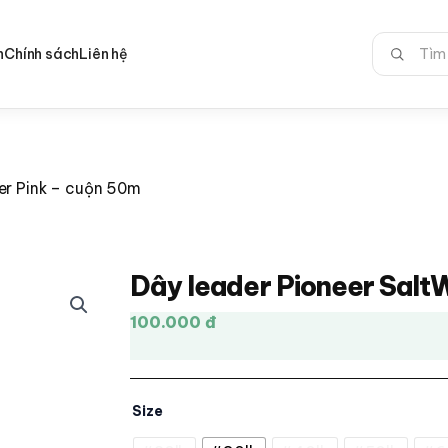
Tìm
n
Chính sách
Liên hệ
kiếm:
er Pink – cuộn 50m
Dây leader Pioneer Salt
100.000 đ
Size