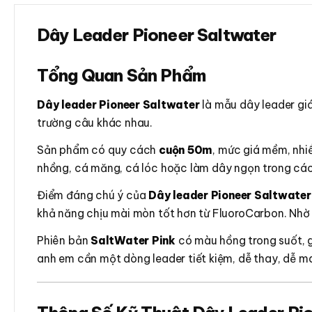
Dây Leader Pioneer Saltwater
Tổng Quan Sản Phẩm
Dây leader Pioneer Saltwater
là mẫu dây leader giá
trường câu khác nhau.
Sản phẩm có quy cách
cuộn 50m
, mức giá mềm, nhiề
nhồng, cá măng, cá lóc hoặc làm dây ngọn trong các
Điểm đáng chú ý của
Dây leader Pioneer Saltwater
khả năng chịu mài mòn tốt hơn từ FluoroCarbon. Nhờ đó
Phiên bản
SaltWater Pink
có màu hồng trong suốt, g
anh em cần một dòng leader tiết kiệm, dễ thay, dễ ma