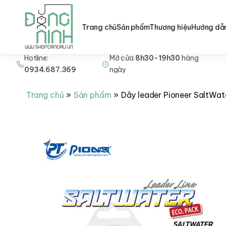
Trang chủ
Sản phẩm
Thương hiệu
Hướng dẫ
Hotline:
Mở cửa
8h30-19h30
hàng
Nhảy
0934.687.369
ngày
tới
nội
Trang chủ
Sản phẩm
Dây leader Pioneer SaltWat
dung