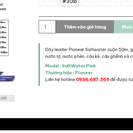
#20lb
#30lb
#40lb
#50lb
#6
Dây
Thêm vào giỏ hàng
Mua 
leader
Pioneer
SaltWater
Pink
Dây leader Pioneer Saltwater cuộn 50m, gi
-
nước lợ, nước phèn, câu kè, câu ghềnh và câ
cuộn
50m
Model : SaltWater Pink
số
Thương hiệu : Pioneer
lượng
Liên hệ hotline
0934.687.369
để được tư 