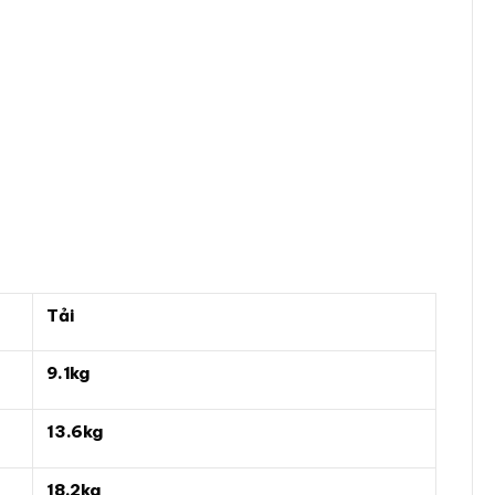
Tải
9.1kg
13.6kg
18.2kg