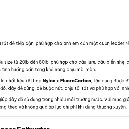
 rất dễ tiếp cận, phù hợp cho anh em cần một cuộn leader rẻ,
u size từ 20lb đến 80lb, phù hợp cho câu lure, câu biển nhẹ,
 tình huống cần tăng khả năng chịu mài mòn.
là chất liệu kết hợp
Nylon x FluoroCarbon
, tận dụng được đ
, dây dễ dùng, dễ buộc nút, chịu tải tốt và phù hợp với nhiề
iúp dây dễ sử dụng trong nhiều môi trường nước. Với mức giá 
ng theo và không quá áp lực chi phí khi dùng thường xuyên.