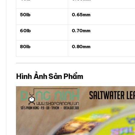
50lb
0.65mm
60lb
0.70mm
80lb
0.80mm
Hình Ảnh Sản Phẩm