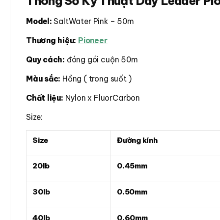
Thông Số Kỹ Thuật Dây Leader Pio
Model:
SaltWater Pink – 50m
Thương hiệu:
Pioneer
Quy cách:
đóng gói cuộn 50m
Màu sắc:
Hồng ( trong suốt )
Chất liệu:
Nylon x FluorCarbon
Size:
Size
Đường kính
20lb
0.45mm
30lb
0.50mm
40lb
0.60mm