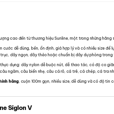
ượng cao đến từ thương hiệu Sunline, một trong những hãng 
ước dễ dùng, bền, ổn định, giá hợp lý và có nhiều size để l
y trục, dây ngọn, dây thẻo hoặc chuẩn bị dây dự phòng trong 
thực dụng: dây nylon dễ buộc nút, dễ thao tác, có độ co giãn
 câu ngâm, câu biển nhẹ, câu cá rô, cá trê, cá chép, cá tra
chính hãng
, cuộn 100m gọn, nhiều size, dễ dùng và có độ tin c
ne Siglon V