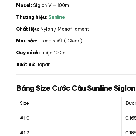
Model:
Siglon V – 100m
Thương hiệu:
Sunline
Chất liệu:
Nylon / Monofilament
Màu sắc:
Trong suốt ( Clear )
Quy cách:
cuộn 100m
Xuất xứ:
Japan
Bảng Size Cước Câu Sunline Siglon
Size
Đườn
#1.0
0.1
#1.2
0.1