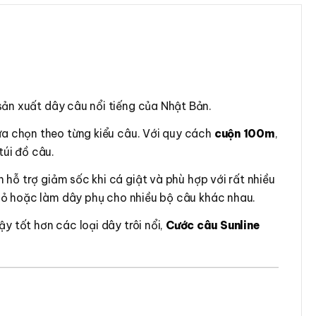
sản xuất dây câu nổi tiếng của Nhật Bản.
ựa chọn theo từng kiểu câu. Với quy cách
cuộn 100m
,
túi đồ câu.
 hỗ trợ giảm sốc khi cá giật và phù hợp với rất nhiều
 nhỏ hoặc làm dây phụ cho nhiều bộ câu khác nhau.
ậy tốt hơn các loại dây trôi nổi,
Cước câu Sunline