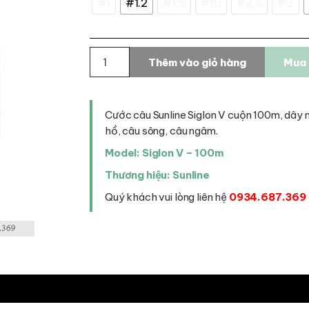
#1
#1.2
#1.5
#10
#2.5
#3
Cước
Thêm vào giỏ hàng
Mua 
câu
Sunline
Siglon
V
Cước câu Sunline Siglon V cuộn 100m, dây n
số
hồ, câu sông, câu ngâm.
lượng
Model: Siglon V – 100m
Thương hiệu: Sunline
Quý khách vui lòng liên hệ
0934.687.369