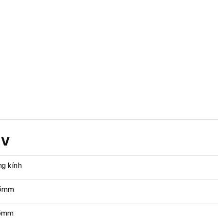
 V
g kính
65mm
85mm