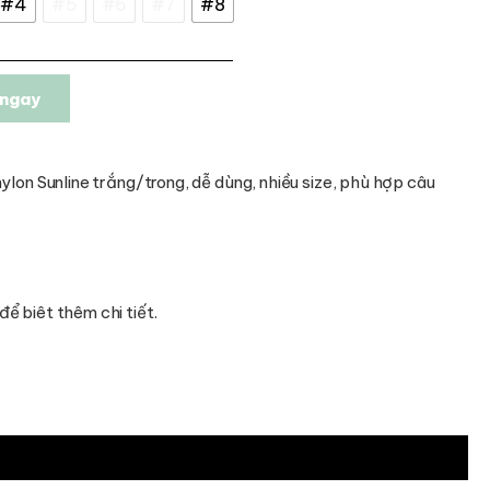
#4
#5
#6
#7
#8
ngay
ylon Sunline trắng/trong, dễ dùng, nhiều size, phù hợp câu
để biêt thêm chi tiết.