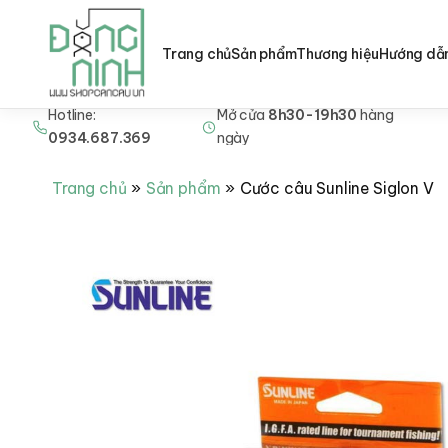
Trang chủ
Sản phẩm
Thương hiệu
Hướng dẫ
Hotline:
Mở cửa
8h30-19h30
hàng
Nhảy
0934.687.369
ngày
tới
nội
Trang chủ
Sản phẩm
Cước câu Sunline Siglon V
dung