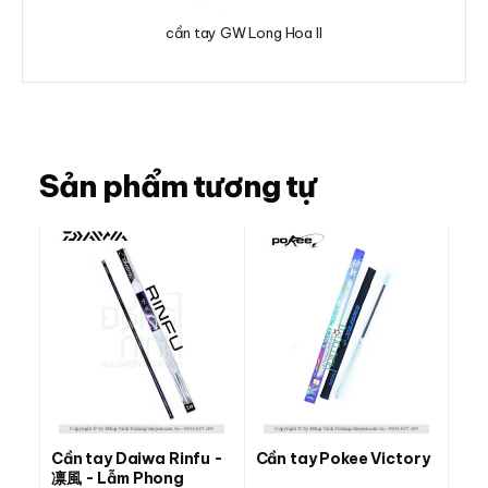
cần tay GW Long Hoa II
Sản phẩm tương tự
Cần tay Daiwa Rinfu -
Cần tay Pokee Victory
凛風 - Lẫm Phong