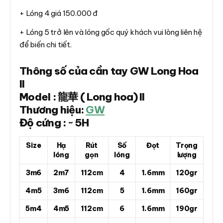
+ Lóng 4 giá 150.000 đ
+ Lóng 5 trở lên và lóng gốc quý khách vui lòng liên hệ
để biến chi tiết.
Thông số của cần tay GW Long Hoa
II
Model : 龍華 ( Long hoa) II
Thương hiệu:
GW
Độ cứng : ~ 5H
Size
Hạ
Rút
Số
Đọt
Trọng
lóng
gọn
lóng
lượng
3m6
2m7
112cm
4
1.6mm
120gr
4m5
3m6
112cm
5
1.6mm
160gr
5m4
4m5
112cm
6
1.6mm
190gr