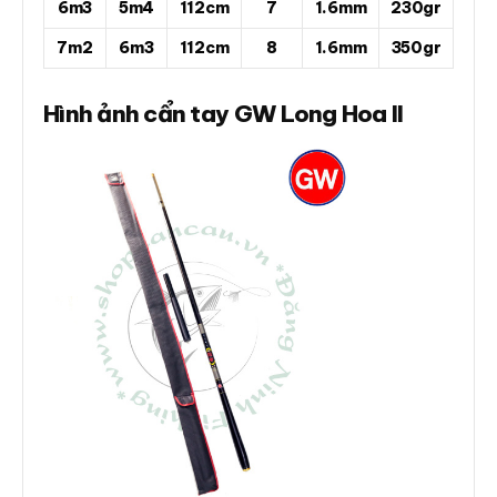
6m3
5m4
112cm
7
1.6mm
230gr
7m2
6m3
112cm
8
1.6mm
350gr
Hình ảnh cẩn tay GW Long Hoa II