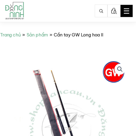
☰
Nhảy
tới
Trang chủ
Sản phẩm
Cần tay GW Long hoa II
nội
dung