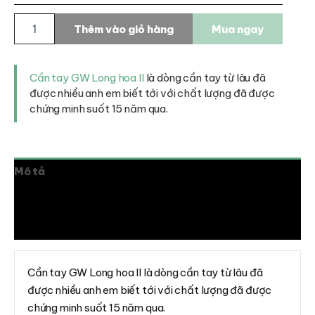
Cần
Thêm vào giỏ hàng
Mua ngay
tay
GW
Long
hoa
Cần tay GW Long hoa II
là dòng cần tay từ lâu đã
II
được nhiều anh em biết tới với chất lượng đã được
số
chứng minh suốt 15 năm qua.
lượng
Mô tả
Thông tin bổ sung
Đánh giá (0)
Cần tay GW Long hoa II là dòng cần tay từ lâu đã
được nhiều anh em biết tới với chất lượng đã được
chứng minh suốt 15 năm qua.