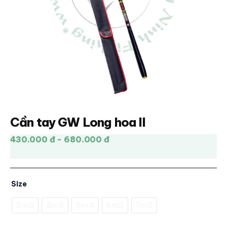
Cần tay GW Long hoa II
430.000 đ - 680.000 đ
Size
3m6
4m5
5m4
6m3
7m2