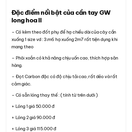
Đặc điểm nổi bật của cần tay GW
long hoa II
– Có kèm theo đốt phụ để hạ chiều dài của cây cần
xuống 1 size vd : 3.m6 hạ xuống 2m7 rất tiện dụng khi
mang theo
– Phôi xoắn có khả năng chịu uốn cao, thích hợp săn
hàng.
– Đọt Carbon đặc có độ chịu tải cao, rất dẻo và rất
cảm giác.
– Có sẵn lóng thay thế : ( tính từ trên dưới )
+ Lóng 1 giá 50.000 đ
+ Lóng 2 giá 90.000 đ
+ Lóng 3 giá 115.000 đ