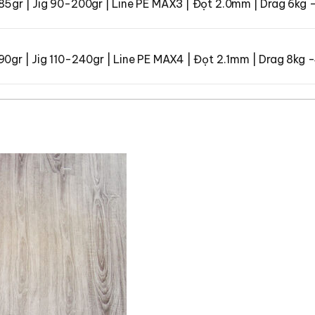
185gr | Jig 90-200gr | Line PE MAX3 | Đọt 2.0mm | Drag 6kg 
190gr | Jig 110-240gr | Line PE MAX4 | Đọt 2.1mm | Drag 8kg 