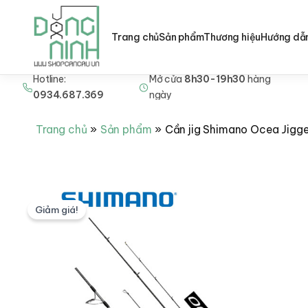
Trang chủ
Sản phẩm
Thương hiệu
Hướng dẫ
Hotline:
Mở cửa
8h30-19h30
hàng
Nhảy
0934.687.369
ngày
tới
nội
Trang chủ
Sản phẩm
Cần jig Shimano Ocea Jigge
dung
Giảm giá!