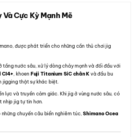
ạy Và Cực Kỳ Mạnh Mẽ
ano, được phát triển cho những cần thủ chơi jig
ở tầng nước sâu, xử lý dòng chảy mạnh và đối đầu với
d
CI4+
, khoen
Fuji Titanium SiC chân K
và đầu bu
jigging thật sự khác biệt.
 lực và truyền cảm giác. Khi jig ở vùng nước sâu, có
hịp jig tự tin hơn.
ho những chuyến câu biển nghiêm túc,
Shimano Ocea