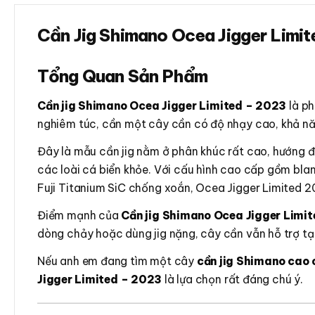
Cần Jig Shimano Ocea Jigger Limi
Tổng Quan Sản Phẩm
Cần jig Shimano Ocea Jigger Limited – 2023
là ph
nghiêm túc, cần một cây cần có độ nhạy cao, khả năng
Đây là mẫu cần jig nằm ở phân khúc rất cao, hướng đ
các loài cá biển khỏe. Với cấu hình cao cấp gồm bla
Fuji Titanium SiC chống xoắn, Ocea Jigger Limited 2
Điểm mạnh của
Cần jig Shimano Ocea Jigger Limi
dòng chảy hoặc dùng jig nặng, cây cần vẫn hỗ trợ tạo 
Nếu anh em đang tìm một cây
cần jig Shimano cao 
Jigger Limited – 2023
là lựa chọn rất đáng chú ý.