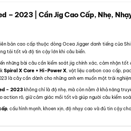
ted – 2023 | Cần Jig Cao Cấp, Nhẹ, Nh
iên bản cao cấp thuộc dòng Ocea Jigger danh tiếng của Shim
 tải tốt và độ tin cậy lớn khi câu biển.
ến những bài câu cần kiểm soát jig chính xác, cảm nhận tốt 
nk
Spiral X Core + Hi-Power X
, vật liệu carbon cao cấp, pa
023 là cây cần dành cho những anh em muốn một trải nghiệm 
ted – 2023
không chỉ là độ nhẹ, mà còn nằm ở khả năng truyền
action rõ, giữ cảm giác mồi tốt và giúp người câu kiểm soát n
cấp
, cấu hình mạnh, khoen xịn, độ nhạy cao và đủ tin cậy c