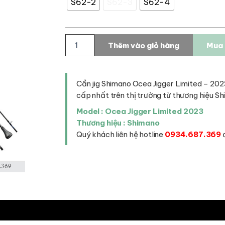
S62-2
S62-3
S62-4
Cần
Thêm vào giỏ hàng
Mua 
jig
Shimano
Ocea
Jigger
Cần jig Shimano Ocea Jigger Limited – 2023
Limited
cấp nhất trên thị trường từ thương hiệu Sh
-
2023
Model : Ocea Jigger Limited 2023
số
Thương hiệu : Shimano
lượng
Quý khách liên hệ hotline
0934.687.369
đ