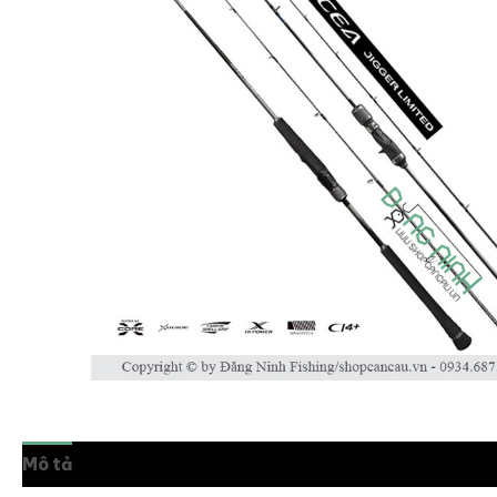
Mô tả
Thông tin bổ sung
Đánh giá (0)