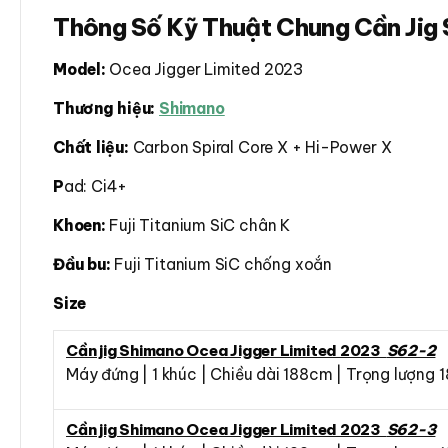
Thông Số Kỹ Thuật Chung Cần Jig 
Model:
Ocea Jigger Limited 2023
Thương hiệu:
Shimano
Chất liệu:
Carbon Spiral Core X + Hi-Power X
P
ad: Ci4+
Khoen:
Fuji Titanium SiC chân K
Đầu bu:
Fuji Titanium SiC chống xoắn
Size
Cần jig Shimano Ocea Jigger Limited 2023
S62-2
Máy đứng | 1 khúc | Chiều dài 188cm | Trọng lượng 
Cần jig Shimano Ocea Jigger Limited 2023
S62-3