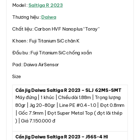
Model :
Saltiga R 2023
Thương hiệu :
Daiwa
Chất liệu : Carbon HVF Nanoplus “Toray”
Khoen : Fuji Titanium SiC chân K
Đầu bu : Fuji Titanium SiC chống xoắn
Pad : Daiwa AirSensor
Size
Cần jig Daiwa Saltiga R 2023 – SLJ 62MS-SMT
Máy đứng | 1 khúc | Chiều dài 1.88m | Trọng lượng
80gr | Jig 20-80gr | Line PE #0.4-1.0 | Đọt 0.8mm
| Gốc 7.9mm | Đọt Super Metal Top ( đọt lõi thép
) | Giá 7.150.000 đ
Cần jig Daiwa Saltiga R 2023 – J56S-4 HI