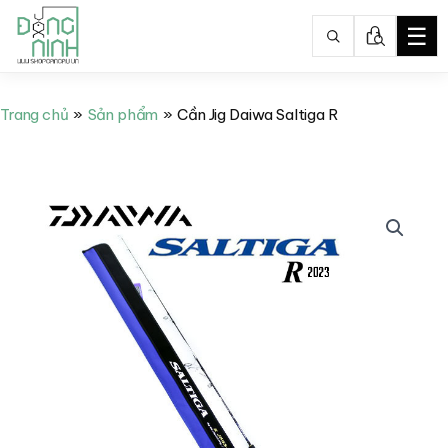
☰
Nhảy
tới
Trang chủ
Sản phẩm
Cần Jig Daiwa Saltiga R
nội
dung