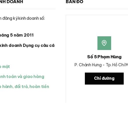
INH DOANH
BẢN ĐỒ
 đăng ký kinh doanh số:
háng 5 năm 2011
kinh doanh Dụng cụ câu cá
Số 5 Phạm Hùng
P. Chánh Hưng - Tp. Hồ Chí 
o mật
anh toán và giao hàng
Chỉ đường
 hành, đổi trả, hoàn tiền
h