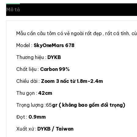
Mô tả
Đánh giá (0)
Mẫu cần câu tôm có vẻ ngoài rất đẹp , rất cá tính, c
Model :
SkyOneMars 678
Thương hiệu :
DYKB
Chất liệu :
Carbon 99%
Chiều dài :
Zoom 3 nấc từ 1.8m-2.4m
Thu gọn :
42cm
Trọng lượng :65
gr ( không bao gồm đối trọng)
Đọt :
0.9mm
Xuất xứ :
DYKB / Taiwan