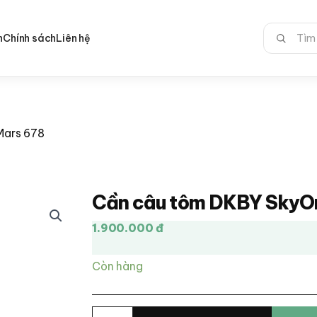
Tìm
n
Chính sách
Liên hệ
kiếm:
Mars 678
Cần câu tôm DKBY SkyO
1.900.000 đ
Còn hàng
Cần