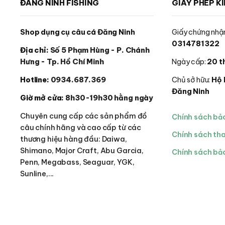
ĐĂNG NINH FISHING
GIẤY PHÉP K
Shop dụng cụ câu cá Đăng Ninh
Giấy chứng nhận
0314781322
Địa chỉ:
Số 5 Phạm Hùng - P. Chánh
Hưng - Tp. Hồ Chí Minh
Ngày cấp:
20 t
Hotline:
0934.687.369
Chủ sở hữu:
Hộ 
Đăng Ninh
Giờ mở cửa:
8h30-19h30 hằng ngày
Chuyên cung cấp các sản phẩm đồ
Chính sách bả
câu chính hãng và cao cấp từ các
Chính sách th
thương hiệu hàng đầu: Daiwa,
Shimano, Major Craft, Abu Garcia,
Chính sách bảo
Penn, Megabass, Seaguar, YGK,
Sunline,...
© 2026 Đăng Ninh Fishing - Hộ kinh doanh Dụng cụ câu cá Đăng Nin