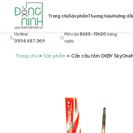
Trang chủ
Sản phẩm
Thương hiệu
Hướng dẫ
Hotline:
Mở cửa
8h30-19h30
hàng
Nhảy
0934.687.369
ngày
tới
nội
Trang chủ
Sản phẩm
Cần câu tôm DKBY SkyOne
dung