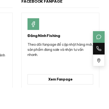
FACEBOOK FANPAGE
Đăng Ninh Fishing
Theo dõi fanpage để cập nhật hàng mới,
sản phẩm đang sale và nhận tư vấn
nhanh.
Minh
Xem Fanpage
Mã số đăng ký kinh doanh: 0314781322