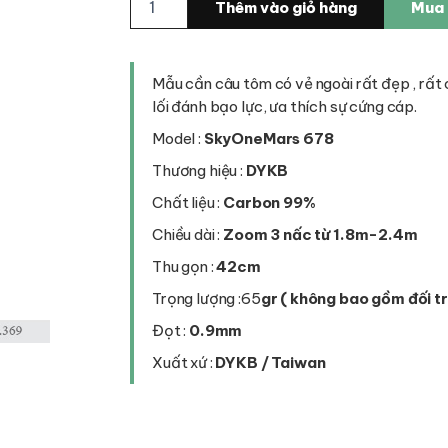
Thêm vào giỏ hàng
Mua 
câu
tôm
DKBY
SkyOneMars
Mẫu cần câu tôm có vẻ ngoài rất đẹp , rất
678
lối đánh bạo lực, ưa thích sự cứng cáp.
số
lượng
Model :
SkyOneMars 678
Thương hiệu :
DYKB
Chất liệu :
Carbon 99%
Chiều dài :
Zoom 3 nấc từ 1.8m-2.4m
Thu gọn :
42cm
Trọng lượng :65
gr ( không bao gồm đối t
Đọt :
0.9mm
Xuất xứ :
DYKB / Taiwan